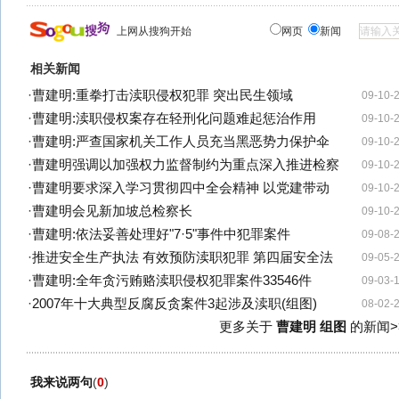
上网从搜狗开始
网页
新闻
相关新闻
·
曹建明:重拳打击渎职侵权犯罪 突出民生领域
09-10-
·
曹建明:渎职侵权案存在轻刑化问题难起惩治作用
09-10-
·
曹建明:严查国家机关工作人员充当黑恶势力保护伞
09-10-
·
曹建明强调以加强权力监督制约为重点深入推进检察
09-10-
·
曹建明要求深入学习贯彻四中全会精神 以党建带动
09-10-
·
曹建明会见新加坡总检察长
09-10-
·
曹建明:依法妥善处理好"7·5"事件中犯罪案件
09-08-
·
推进安全生产执法 有效预防渎职犯罪 第四届安全法
09-05-
·
曹建明:全年贪污贿赂渎职侵权犯罪案件33546件
09-03-
·
2007年十大典型反腐反贪案件3起涉及渎职(组图)
08-02-
更多关于
曹建明 组图
的新闻>
我来说两句
(
0
)