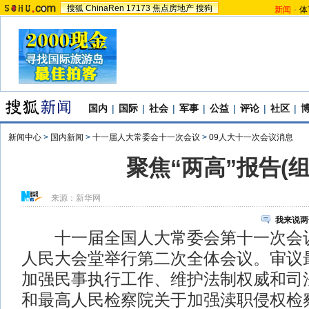
搜狐
ChinaRen
17173
焦点房地产
搜狗
新闻
-
体
国内
|
国际
|
社会
|
军事
|
公益
|
评论
|
社区
|
新闻中心
>
国内新闻
>
十一届人大常委会十一次会议
>
09人大十一次会议消息
聚焦“两高”报告(组
来源：
新华网
我来说两
十一届全国人大常委会第十一次会议
人民大会堂举行第二次全体会议。审议
加强民事执行工作、维护法制权威和司
和最高人民检察院关于加强渎职侵权检