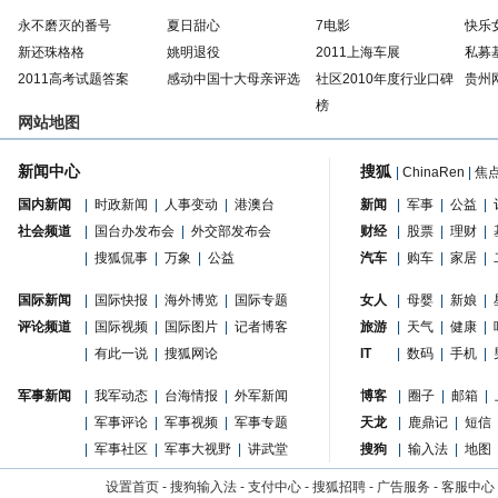
永不磨灭的番号
夏日甜心
7电影
快乐
新还珠格格
姚明退役
2011上海车展
私募
2011高考试题答案
感动中国十大母亲评选
社区2010年度行业口碑
贵州
榜
网站地图
新闻中心
搜狐
|
ChinaRen
|
焦
国内新闻
|
时政新闻
|
人事变动
|
港澳台
新闻
|
军事
|
公益
|
社会频道
|
国台办发布会
|
外交部发布会
财经
|
股票
|
理财
|
|
搜狐侃事
|
万象
|
公益
汽车
|
购车
|
家居
|
国际新闻
|
国际快报
|
海外博览
|
国际专题
女人
|
母婴
|
新娘
|
评论频道
|
国际视频
|
国际图片
|
记者博客
旅游
|
天气
|
健康
|
|
有此一说
|
搜狐网论
IT
|
数码
|
手机
|
军事新闻
|
我军动态
|
台海情报
|
外军新闻
博客
|
圈子
|
邮箱
|
|
军事评论
|
军事视频
|
军事专题
天龙
|
鹿鼎记
|
短信
|
军事社区
|
军事大视野
|
讲武堂
搜狗
|
输入法
|
地图
设置首页
-
搜狗输入法
-
支付中心
-
搜狐招聘
-
广告服务
-
客服中心