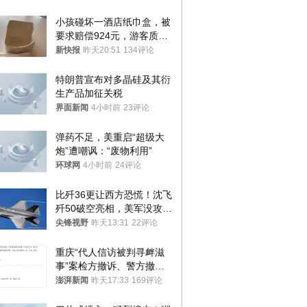
处分
小孩碰坏一酒店纸巾盒，被
要求赔偿924元，游客质疑
酒店房客物品超高标价，市
新快报
昨天20:51
134评论
监部门：不违规
特朗普宣布对多晶硅及其衍
生产品加征关税
界面新闻
4小时前
23评论
弹药不足，美重启“超级大
炮”遭嘲讽：“废物利用”
环球网
4小时前
24评论
比歼36更让西方恐慌！沈飞
歼50破空亮相，美军没攻克
的技术被拿下
尖锋视野
昨天13:31
22评论
重庆“代人信访被判寻衅滋
事”案检方撤诉、警方撤
案，两被告人获国赔
澎湃新闻
昨天17:33
169评论