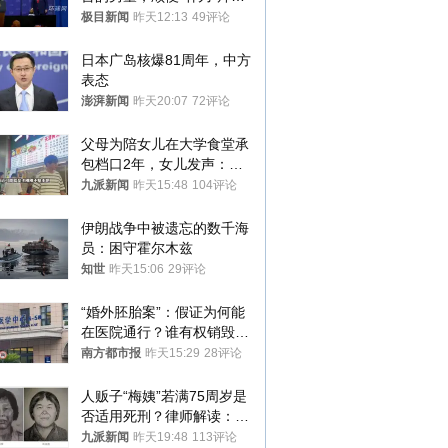
登：“我可不想他像拜登一
极目新闻
昨天12:13
49评论
样摔下来”
日本广岛核爆81周年，中方
表态
澎湃新闻
昨天20:07
72评论
父母为陪女儿在大学食堂承
包档口2年，女儿发声：初
衷是为了陪伴，毕业后将不
九派新闻
昨天15:48
104评论
再营业
伊朗战争中被遗忘的数千海
员：困守霍尔木兹
知世
昨天15:06
29评论
“婚外胚胎案”：假证为何能
在医院通行？谁有权销毁胚
胎？
南方都市报
昨天15:29
28评论
人贩子“梅姨”若满75周岁是
否适用死刑？律师解读：很
大概率不会被判处死刑
九派新闻
昨天19:48
113评论