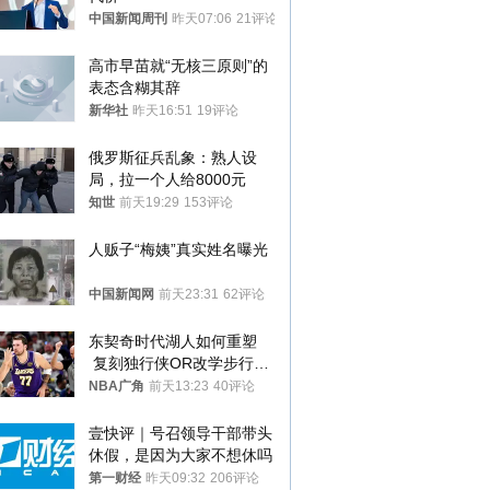
中国新闻周刊
昨天07:06
21评论
高市早苗就“无核三原则”的
表态含糊其辞
新华社
昨天16:51
19评论
俄罗斯征兵乱象：熟人设
局，拉一个人给8000元
知世
前天19:29
153评论
人贩子“梅姨”真实姓名曝光
中国新闻网
前天23:31
62评论
东契奇时代湖人如何重塑
 复刻独行侠OR改学步行
者？
NBA广角
前天13:23
40评论
壹快评｜号召领导干部带头
休假，是因为大家不想休吗
第一财经
昨天09:32
206评论