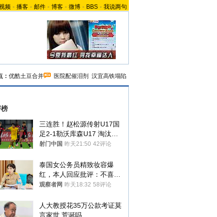
视频
-
播客
-
邮件
-
博客
-
微博
-
BBS
-
我说两句
点：
优酷土豆合并
医院配催泪剂
汉宜高铁塌陷
评榜
三连胜！赵松源传射U17国
足2-1勒沃库森U17 淘汰赛
将战河床
射门中国
昨天21:50
42评论
泰国女公务员精致妆容爆
红，本人回应批评：不喜欢
就别看
观察者网
昨天18:32
58评论
人大教授花35万公款考证莫
言家世 荒诞吗