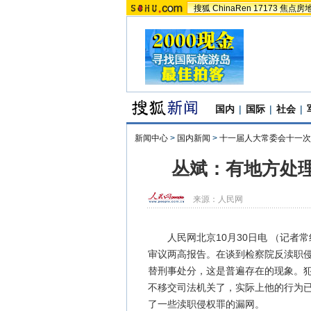
搜狐
ChinaRen
17173
焦点房
国内
|
国际
|
社会
|
新闻中心
>
国内新闻
>
十一届人大常委会十一次
丛斌：有地方处
来源：
人民网
人民网北京10月30日电 （记者常
审议两高报告。在谈到检察院反渎职
替刑事处分，这是普遍存在的现象。
不移交司法机关了，实际上他的行为
了一些渎职侵权罪的漏网。