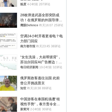
狐度
4小时前
207评论
28枚弹道武器全部突防成
功！在俄罗斯的外国导弹发
射车都是合法打击目标
鹰眼Defence
昨天16:07
25评论
空调24小时开着更省电？电
力部门回应
南方都市报
昨天23:45
38评论
“女生洗澡，大叔帮搓背”，
苏泊尔回应AI广告擦边：视
频全下架，已强化内容管理
每日经济新闻
10小时前
32评论
与审核
俄罗斯政客逃往法国 此前
曾公开挑战普京
知世
昨天18:38
89评论
中国游客在泰国机场遭“歧
视性手势”，泰方责令全面
调查，对责任人采取最严厉
新黄河
2小时前
30评论