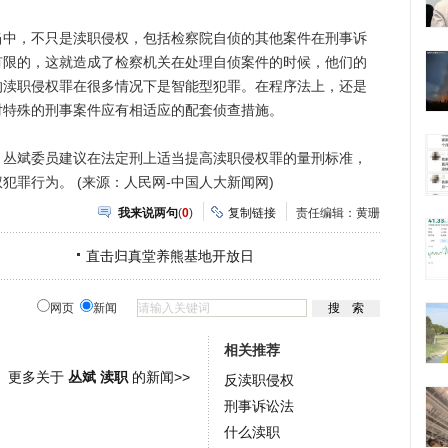
，不只是渎职侵权，包括检察院自侦的其他案件在刑事诉
有限的，这就造成了检察机关在处理自侦案件的时候，他们的
的渎职侵权罪在很多情况下是智能型犯罪。在程序法上，还是
对特殊的刑事案件应有相适应的配套侦查措施。
斌委员建议在法定刑上适当提高渎职侵权罪的量刑标准，
罪行为。 (来源：人民网-中国人大新闻网)
我来说两句
(
0
)
复制链接
责任编辑：黄珊
直击归真堂养熊基地开放日
网页
新闻
相关推荐
更多关于
丛斌 渎职
的新闻>>
反渎职侵权
刑事诉讼法
什么渎职