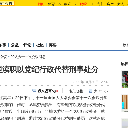
地产
搜狗
新闻
-
体育
-
S
-
娱乐
-
V
-
财经
-
IT
-
汽车
-
房产
-
女人
-
军事
|
公益
|
评论
|
社区
|
博客
热
会议
>
09人大十一次会议消息
热
理渎职以党纪行政代替刑事处分
2009年10月30日12:54
我来说两句
(
0
)
复制链接
大
中
小
红高星）29日下午，十一届全国人大常委会第十一次会议分组
侵权罪的工作时，丛斌委员指出，有些地方以党纪行政处分代
犯了错误，出现渎职行为，当地党委给一个党纪行政处分，就
已经触犯了刑法，通过党纪行政处分代替刑事处罚，这就造成