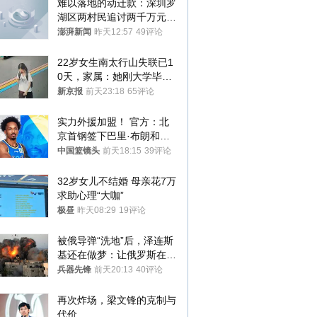
难以落地的动迁款：深圳罗
湖区两村民追讨两千万元动
迁款八年未果
澎湃新闻
昨天12:57
49评论
22岁女生南太行山失联已1
0天，家属：她刚大学毕业
想到山里旅行
新京报
前天23:18
65评论
实力外援加盟！ 官方：北
京首钢签下巴里·布朗和桑
普森
中国篮镜头
前天18:15
39评论
32岁女儿不结婚 母亲花7万
求助心理“大咖”
极昼
昨天08:29
19评论
被俄导弹“洗地”后，泽连斯
基还在做梦：让俄罗斯在冬
季前求和？
兵器先锋
前天20:13
40评论
再次炸场，梁文锋的克制与
代价