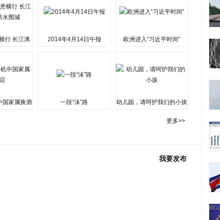
横行 长江漓
2014年4月14日午报
欧洲进入“习近平时间”
水围城
中国家属换酒
一段“沫”路
幼儿园，请呵护我们的小孩
更多>>
我要发布