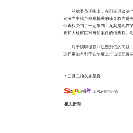
丛斌委员还指出，在刑事诉讼法当中
讼法当中赋予检察机关的侦查权力是
侦查权受到了一定限制，尤其是现在
要扩大检察院对自侦案件的侦查权。
对于渎职侵权罪法定刑低的问题，丛
这样更加有利于在制度上打击渎职侵权犯
二月二抬头龙见喜
上网从搜狗开始
相关新闻