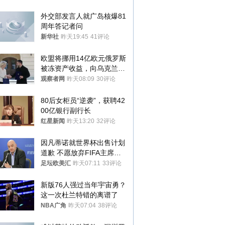
外交部发言人就广岛核爆81
周年答记者问
新华社
昨天19:45
41评论
欧盟将挪用14亿欧元俄罗斯
被冻资产收益，向乌克兰提
供援助
观察者网
昨天08:09
30评论
80后女柜员“逆袭”，获聘42
00亿银行副行长
红星新闻
昨天13:20
32评论
因凡蒂诺就世界杯出售计划
道歉 不愿放弃FIFA主席职
位
足坛欧美汇
昨天07:11
33评论
新版76人强过当年宇宙勇？
这一次杜兰特错的离谱了
NBA广角
昨天07:04
38评论