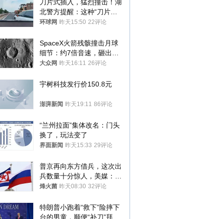
刀片式插入，猛烈撞击！湖
北警方提醒：这种“刀片超
车”，太危险了
环球网
昨天15:50
22评论
SpaceX火箭残骸撞击月球
细节：约7倍音速，砸出直
径约30米撞击坑
大众网
昨天16:11
26评论
宇树科技发行价150.8元
澎湃新闻
昨天19:11
86评论
“兰州拉面”集体改名：门头
换了，玩法变了
界面新闻
昨天15:33
29评论
普京再向东方借兵，这次出
兵数量十分惊人，美媒：俄
朝要动真格？
烽火菌
昨天08:30
32评论
特朗普小跑着“救下”险摔下
台的男童，顺便“补刀”拜