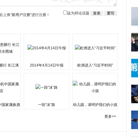
设为辩论话题
右上角
“新用户注册”
进行注册！
横行 长江漓
2014年4月14日午报
欧洲进入“习近平时间”
水围城
中国家属换酒
一段“沫”路
幼儿园，请呵护我们的小孩
更多>>