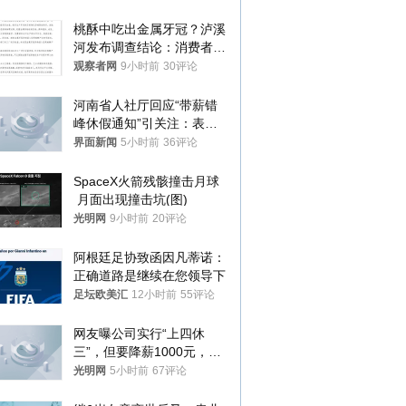
桃酥中吃出金属牙冠？泸溪
河发布调查结论：消费者已
澄清，所发视频情况不属实
观察者网
9小时前
30评论
河南省人社厅回应“带薪错
峰休假通知”引关注：表述
不够准确，待修改后印发
界面新闻
5小时前
36评论
SpaceX火箭残骸撞击月球
 月面出现撞击坑(图)
光明网
9小时前
20评论
阿根廷足协致函因凡蒂诺：
正确道路是继续在您领导下
足坛欧美汇
12小时前
55评论
网友曝公司实行“上四休
三”，但要降薪1000元，不
接受只能辞职
光明网
5小时前
67评论