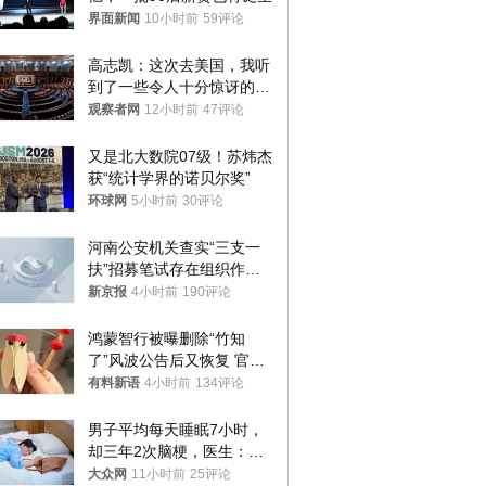
界面新闻
10小时前
59评论
高志凯：这次去美国，我听
到了一些令人十分惊讶的消
息
观察者网
12小时前
47评论
又是北大数院07级！苏炜杰
获“统计学界的诺贝尔奖”
环球网
5小时前
30评论
河南公安机关查实“三支一
扶”招募笔试存在组织作弊
犯罪行为
新京报
4小时前
190评论
鸿蒙智行被曝删除“竹知
了”风波公告后又恢复 官媒
曾力挺：劝华为要大度的，
有料新语
4小时前
134评论
你们适不适合？
男子平均每天睡眠7小时，
却三年2次脑梗，医生：这
样睡觉更伤身
大众网
11小时前
25评论