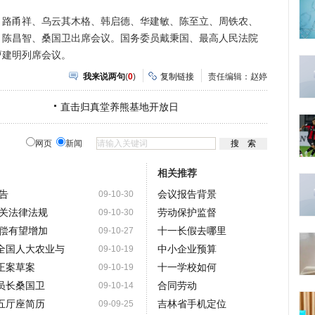
甬祥、乌云其木格、韩启德、华建敏、陈至立、周铁农、
、陈昌智、桑国卫出席会议。国务委员戴秉国、最高人民法院
曹建明列席会议。
我来说两句
(
0
)
复制链接
责任编辑：赵婷
直击归真堂养熊基地开放日
网页
新闻
相关推荐
告
会议报告背景
09-10-30
关法律法规
劳动保护监督
09-10-30
偿有望增加
十一长假去哪里
09-10-27
全国人大农业与
中小企业预算
09-10-19
正案草案
十一学校如何
09-10-19
员长桑国卫
合同劳动
09-10-14
五厅座简历
吉林省手机定位
09-09-25