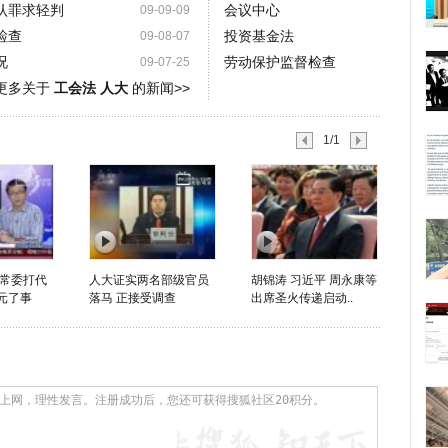
认罪求轻判
会议中心
09-09-09
检查
投资基金法
09-08-07
况
劳动保护监督检查
09-07-25
更多关于
工会法 人大
的新闻>>
1/1
常委打代
人大证实两名部级官员
胡锦涛 习近平 周永康等
元了事
落马 正接受调查
出席圣火传递启动..