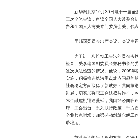
新华网北京10月30日电十一届全国
三次全体会议，审议全国人大常委会
告和全国人大有关专门委员会关于代
吴邦国委员长出席会议。会议由严
为了进一步推动工会法的贯彻实施，
检查。受李建国副委员长兼秘书长的
这次执法检查的情况。他说，2005
实施，积极推进执法重点难点问题的
社会稳定方面取得了新成效：共同推
进展，切实加强职工合法权益维护，
际金融危机迅速蔓延，我国经济面临
府、工会出台一系列扶持政策，千方百
企业共克时艰；加强劳动纠纷化解工
谐稳定。
黄镇东还报告了贯彻实施工会法工作