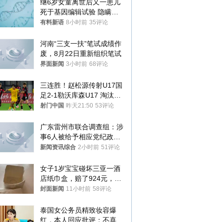
继6岁女童离世后又一患儿
死于基因编辑试验 隐瞒一
年才对外披露
有料新语
8小时前
35评论
河南“三支一扶”笔试成绩作
废，8月22日重新组织笔试
界面新闻
3小时前
68评论
三连胜！赵松源传射U17国
足2-1勒沃库森U17 淘汰赛
将战河床
射门中国
昨天21:50
53评论
广东雷州市联合调查组：涉
事6人被给予相应党纪政务
处分和组织处理
新闻资讯综合
2小时前
51评论
女子1岁宝宝碰坏三亚一酒
店纸巾盒，赔了924元，发
帖吐槽后酒店退还一半的
封面新闻
11小时前
58评论
钱，当地市监局回应
泰国女公务员精致妆容爆
红，本人回应批评：不喜欢