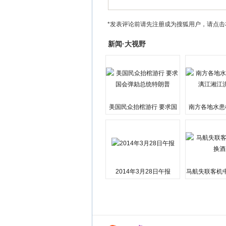
*发表评论前请先注册成为搜狐用户，请点击
新闻·大视野
美国民众抬棺游行 要求国
南方各地水患
会弹劾总统特朗普
江湘江洪
2014年3月28日午报
马航失联客机
店