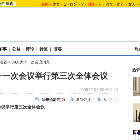
地产
搜狗
新闻
-
体育
-
S
-
娱乐
-
V
-
财经
-
IT
-
汽车
-
房产
-
女人
-
军事
|
公益
|
评论
|
社区
|
博客
热
会议
>
09人大十一次会议消息
热
十一次会议举行第三次全体会议
2009年10月30日19:26
我来说两句
(
0
)
复制链接
大
中
小
会议举行第三次全体会议