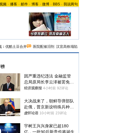
视频
-
播客
-
邮件
-
博客
-
微博
-
BBS
-
我说两句
点：
优酷土豆合并
医院配催泪剂
汉宜高铁塌陷
评榜
因严重违纪违法 金融监管
总局原局长李云泽被罢免全
国人大代表
经济观察报
4小时前
92评论
大决战来了，朝鲜导弹部队
赴俄，普京新设特殊兵种，
76岁老将扛旗
虚怀论语
10小时前
23评论
宇树王兴兴身家已超180
亿，一批90后新贵也将诞生