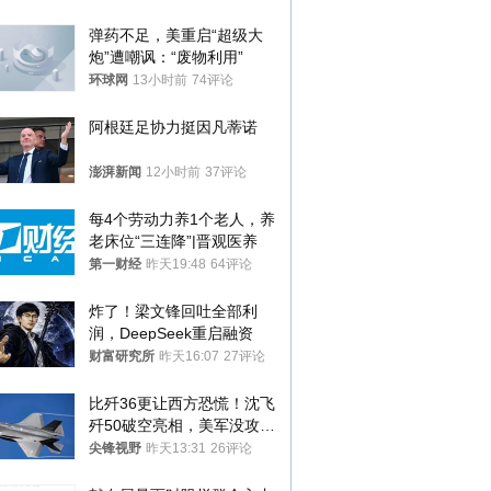
处分
弹药不足，美重启“超级大
炮”遭嘲讽：“废物利用”
环球网
13小时前
74评论
阿根廷足协力挺因凡蒂诺
澎湃新闻
12小时前
37评论
每4个劳动力养1个老人，养
老床位“三连降”|晋观医养
第一财经
昨天19:48
64评论
炸了！梁文锋回吐全部利
润，DeepSeek重启融资
财富研究所
昨天16:07
27评论
比歼36更让西方恐慌！沈飞
歼50破空亮相，美军没攻克
的技术被拿下
尖锋视野
昨天13:31
26评论