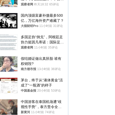
就别看
观察者网
昨天18:32
65评论
国内顶级富豪补缴最多500
亿，万亿海外资产难藏了？
大猫财经Pro
11小时前
31评论
多国足协“倒戈”，阿根廷足
协力挺因凡蒂诺：国际足联
今后应继续在其领导下前行
观察者网
11小时前
35评论
假结婚证做出真胚胎 谁有
权销毁?
南方都市报
13小时前
36评论
茅台，终于从“液体黄金”活
成了“一瓶酒”的样子
中国基金报
20小时前
53评论
中国游客在泰国机场遭“歧
视性手势”，泰方责令全面
调查，对责任人采取最严厉
新黄河
11小时前
74评论