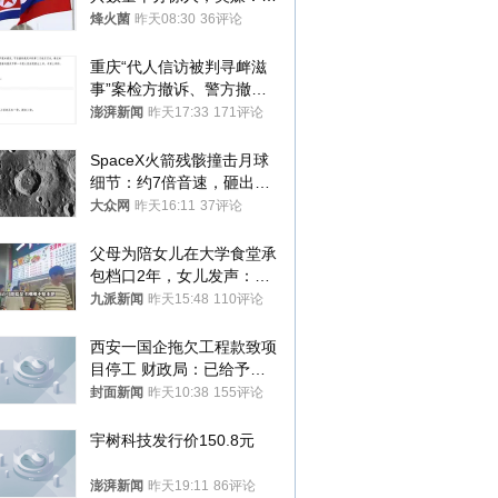
朝要动真格？
烽火菌
昨天08:30
36评论
重庆“代人信访被判寻衅滋
事”案检方撤诉、警方撤
案，两被告人获国赔
澎湃新闻
昨天17:33
171评论
SpaceX火箭残骸撞击月球
细节：约7倍音速，砸出直
径约30米撞击坑
大众网
昨天16:11
37评论
父母为陪女儿在大学食堂承
包档口2年，女儿发声：初
衷是为了陪伴，毕业后将不
九派新闻
昨天15:48
110评论
再营业
西安一国企拖欠工程款致项
目停工 财政局：已给予处
分，正督促整改
封面新闻
昨天10:38
155评论
宇树科技发行价150.8元
澎湃新闻
昨天19:11
86评论