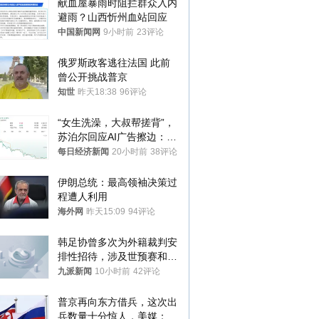
献血屋暴雨时阻拦群众入内
避雨？山西忻州血站回应
中国新闻网
9小时前
23评论
俄罗斯政客逃往法国 此前
曾公开挑战普京
知世
昨天18:38
96评论
“女生洗澡，大叔帮搓背”，
苏泊尔回应AI广告擦边：视
频全下架，已强化内容管理
每日经济新闻
20小时前
38评论
与审核
伊朗总统：最高领袖决策过
程遭人利用
海外网
昨天15:09
94评论
韩足协曾多次为外籍裁判安
排性招待，涉及世预赛和奥
预赛，韩足协回应
九派新闻
10小时前
42评论
普京再向东方借兵，这次出
兵数量十分惊人，美媒：俄