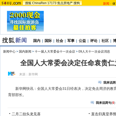
搜狐
ChinaRen
17173
焦点房地产
搜狗
新闻
-
体
国内
|
国际
|
社会
|
军事
|
公益
|
评论
|
社区
|
新闻中心
>
国内新闻
>
十一届人大常委会十一次会议
>
09人大十一次会议消息
全国人大常委会决定任命袁贵仁
来源：
新华网
我来说两
新华网快讯：全国人大常委会31日经表决，决定免去周济的教育
育部部长。
我来说两句
(
0
)
二月二抬头龙见喜
直击归真堂养