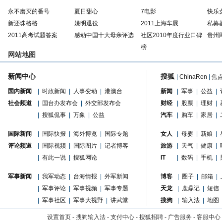
永不磨灭的番号
夏日甜心
7电影
快乐
新还珠格格
姚明退役
2011上海车展
私募
2011高考试题答案
感动中国十大母亲评选
社区2010年度行业口碑
贵州
榜
网站地图
新闻中心
搜狐
|
ChinaRen
|
焦
国内新闻
|
时政新闻
|
人事变动
|
港澳台
新闻
|
军事
|
公益
|
社会频道
|
国台办发布会
|
外交部发布会
财经
|
股票
|
理财
|
|
搜狐侃事
|
万象
|
公益
汽车
|
购车
|
家居
|
国际新闻
|
国际快报
|
海外博览
|
国际专题
女人
|
母婴
|
新娘
|
评论频道
|
国际视频
|
国际图片
|
记者博客
旅游
|
天气
|
健康
|
|
有此一说
|
搜狐网论
IT
|
数码
|
手机
|
军事新闻
|
我军动态
|
台海情报
|
外军新闻
博客
|
圈子
|
邮箱
|
|
军事评论
|
军事视频
|
军事专题
天龙
|
鹿鼎记
|
短信
|
军事社区
|
军事大视野
|
讲武堂
搜狗
|
输入法
|
地图
设置首页
-
搜狗输入法
-
支付中心
-
搜狐招聘
-
广告服务
-
客服中心