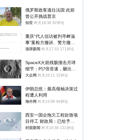
俄罗斯政客逃往法国 此前
曾公开挑战普京
知世
昨天18:38
92评论
重庆“代人信访被判寻衅滋
事”案检方撤诉、警方撤
案，两被告人获国赔
澎湃新闻
昨天17:33
171评论
SpaceX火箭残骸撞击月球
细节：约7倍音速，砸出直
径约30米撞击坑
大众网
昨天16:11
32评论
伊朗总统：最高领袖决策过
程遭人利用
海外网
昨天15:09
94评论
西安一国企拖欠工程款致项
目停工 财政局：已给予处
分，正督促整改
封面新闻
昨天10:38
131评论