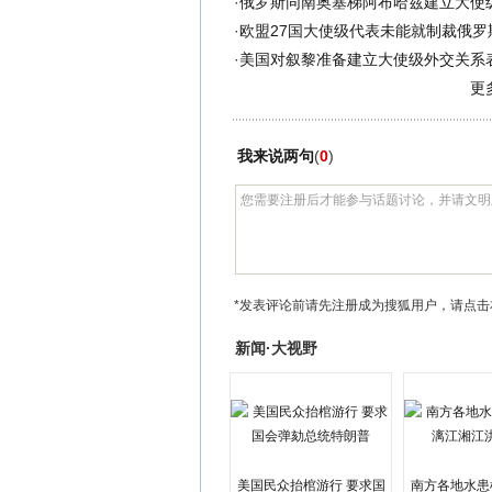
·
俄罗斯同南奥塞梯阿布哈兹建立大使
·
欧盟27国大使级代表未能就制裁俄罗
·
美国对叙黎准备建立大使级外交关系
更
我来说两句
(
0
)
*发表评论前请先注册成为搜狐用户，请点击
新闻·大视野
美国民众抬棺游行 要求国
南方各地水患