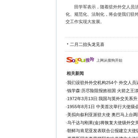
田学军表示，随着驻外外交人员法的
化、规范化、法制化，将会使我们驻
交工作实现大发展。
二月二抬头龙见喜
上网从搜狗开始
相关新闻
·
我们设驻外外交机构254个 外交人员近
·
钱学森:历尽险阻报效祖国 火箭之王
·
1972年3月13日:我国与英外交关系升
·
1955年8月1日 中美首次举行大使级
·
美拟向叙利亚派驻大使 奥巴马上台两
·
乌干达与刚果(金)将恢复大使级外交
·
朝鲜与肯尼亚发表联合公报建立大使