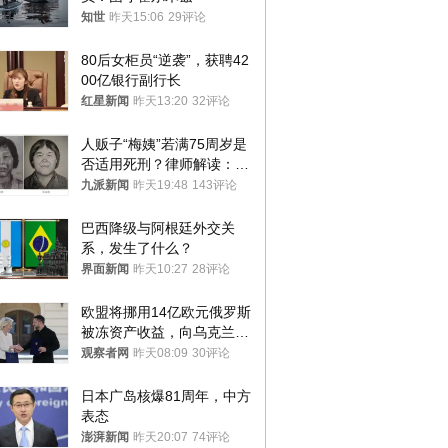
知世
昨天15:06
29评论
80后女柜员“逆袭”，获聘42
00亿银行副行长
红星新闻
昨天13:20
32评论
人贩子“梅姨”若满75周岁是
否适用死刑？律师解读：很
大概率不会被判处死刑
九派新闻
昨天19:48
143评论
巴西降级与阿根廷外交关
系，发生了什么？
界面新闻
昨天10:27
28评论
欧盟将挪用14亿欧元俄罗斯
被冻资产收益，向乌克兰提
供援助
观察者网
昨天08:09
30评论
日本广岛核爆81周年，中方
表态
澎湃新闻
昨天20:07
74评论