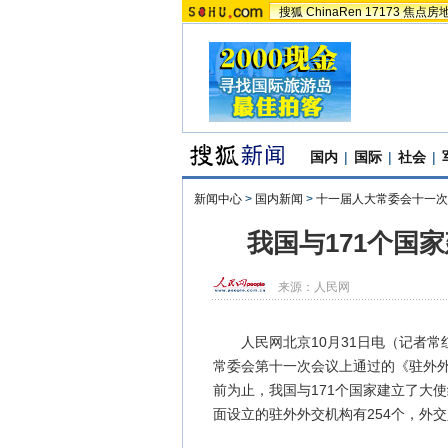
搜狐
ChinaRen
17173
焦点房
国内
|
国际
|
社会
|
新闻中心
>
国内新闻
>
十一届人大常委会十一次
我国与171个国家
来源：
人民网
人民网北京10月31日电（记者常
常委会第十一次会议上通过的《驻外
前为止，我国与171个国家建立了大
面设立的驻外外交机构有254个，外交