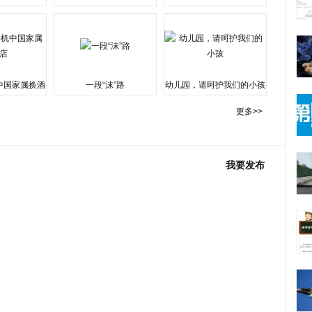
水围城
中国家属换酒
一段“沫”路
幼儿园，请呵护我们的小孩
更多>>
我要发布