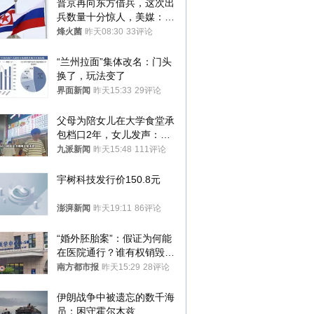
普京再向东方借兵，这次出
兵数量十分惊人，美媒：俄
朝要动真格？
烽火菌
昨天08:30
33评论
“兰州拉面”集体改名：门头
换了，玩法变了
界面新闻
昨天15:33
29评论
父母为陪女儿在大学食堂承
包档口2年，女儿发声：初
衷是为了陪伴，毕业后将不
九派新闻
昨天15:48
111评论
再营业
宇树科技发行价150.8元
澎湃新闻
昨天19:11
86评论
“婚外胚胎案”：假证为何能
在医院通行？谁有权销毁胚
胎？
南方都市报
昨天15:29
28评论
伊朗战争中被遗忘的数千海
员：困守霍尔木兹