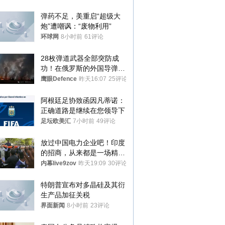
弹药不足，美重启“超级大
炮”遭嘲讽：“废物利用”
环球网
8小时前
61评论
28枚弹道武器全部突防成
功！在俄罗斯的外国导弹发
射车都是合法打击目标
鹰眼Defence
昨天16:07
25评论
阿根廷足协致函因凡蒂诺：
正确道路是继续在您领导下
足坛欧美汇
7小时前
49评论
放过中国电力企业吧！印度
的招商，从来都是一场精准
收割
内幕live9zov
昨天19:09
30评论
特朗普宣布对多晶硅及其衍
生产品加征关税
界面新闻
8小时前
23评论