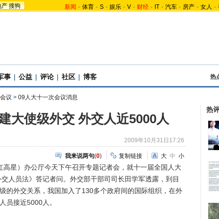
地产
搜狗
新闻
-
体育
-
S
-
娱乐
-
V
-
财经
-
IT
-
汽车
-
房产
-
女人
-
军事
|
公益
|
评论
|
社区
|
博客
热
会议
>
09人大十一次会议消息
热
建大使级外交 外交人近5000人
2009年10月31日17:26
我来说两句
(
0
)
复制链接
大
中
小
红高星）办公厅今天下午召开专题记者会，就十一届全国人大
外交人员法》答记者问。外交部干部司司长田学军透露，到目
使级的外交关系，我国加入了130多个政府间的国际组织，在外
人员接近5000人。