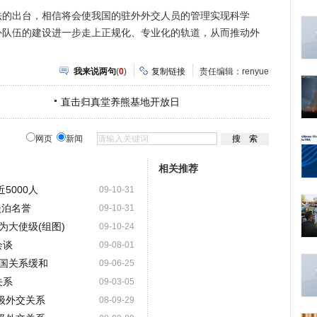
出台，相信将会使我国的驻外外交人员的管理实现科学
外队伍的建设进一步走上正规化、专业化的轨道，从而推动外
我来说两句
(
0
)
复制链接
责任编辑：renyue
直击归真堂养熊基地开放日
网页
新闻
相关推荐
5000人
09-10-31
淡泊名誉
09-10-31
为大使级(组图)
09-10-24
会谈
09-08-01
国关系缓和
09-06-25
关系
09-03-05
级外交关系
08-09-29