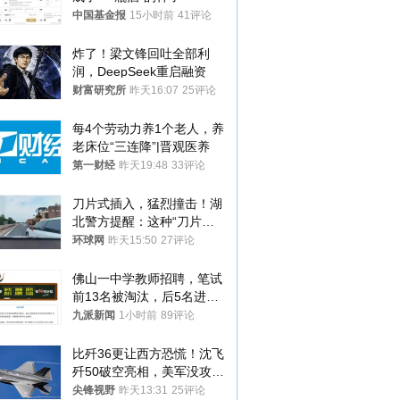
中国基金报
15小时前
41评论
炸了！梁文锋回吐全部利
润，DeepSeek重启融资
财富研究所
昨天16:07
25评论
每4个劳动力养1个老人，养
老床位“三连降”|晋观医养
第一财经
昨天19:48
33评论
刀片式插入，猛烈撞击！湖
北警方提醒：这种“刀片超
车”，太危险了
环球网
昨天15:50
27评论
佛山一中学教师招聘，笔试
前13名被淘汰，后5名进体
检，被疑萝卜岗，官方通
九派新闻
1小时前
89评论
报：已叫停
比歼36更让西方恐慌！沈飞
歼50破空亮相，美军没攻克
的技术被拿下
尖锋视野
昨天13:31
25评论