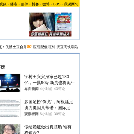
视频
-
播客
-
邮件
-
博客
-
微博
-
BBS
-
我说两句
点：
优酷土豆合并
医院配催泪剂
汉宜高铁塌陷
评榜
宇树王兴兴身家已超180
亿，一批90后新贵也将诞生
界面新闻
4小时前
43评论
多国足协“倒戈”，阿根廷足
协力挺因凡蒂诺：国际足联
今后应继续在其领导下前行
观察者网
6小时前
30评论
假结婚证做出真胚胎 谁有
权销毁?