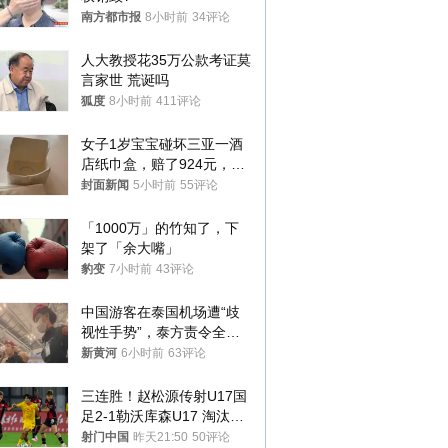
南方都市报
8小时前
34评论
人大教授花35万公款考证莫
言家世 荒诞吗
狐度
8小时前
411评论
女子1岁宝宝碰坏三亚一酒
店纸巾盒，赔了924元，发
帖吐槽后酒店退还一半的
封面新闻
5小时前
55评论
钱，当地市监局回应
「1000万」的竹知了，下
架了「余大嘴」
豹变
7小时前
43评论
中国游客在泰国机场遭“歧
视性手势”，泰方责令全面
调查，对责任人采取最严厉
新黄河
6小时前
63评论
处分
三连胜！赵松源传射U17国
足2-1勒沃库森U17 淘汰赛
将战河床
射门中国
昨天21:50
50评论