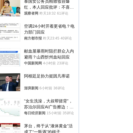
泰国女公务员精致妆容爆
红，本人回应批评：不喜欢
就别看
观察者网
昨天18:32
61评论
空调24小时开着更省电？电
力部门回应
南方都市报
昨天23:45
40评论
献血屋暴雨时阻拦群众入内
避雨？山西忻州血站回应
中国新闻网
4小时前
23评论
阿根廷足协力挺因凡蒂诺
澎湃新闻
6小时前
36评论
“女生洗澡，大叔帮搓背”，
苏泊尔回应AI广告擦边：视
频全下架，已强化内容管理
每日经济新闻
15小时前
35评论
与审核
茅台，终于从“液体黄金”活
成了“一瓶酒”的样子