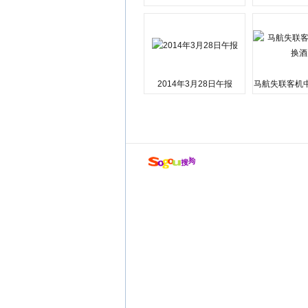
会弹劾总统特朗普
江湘江洪
2014年3月28日午报
马航失联客机
店