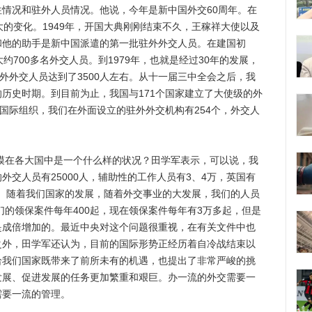
况和驻外人员情况。他说，今年是新中国外交60周年。在
大的变化。1949年，开国大典刚刚结束不久，王稼祥大使以及
和他的助手是新中国派遣的第一批驻外外交人员。在建国初
约700多名外交人员。到1979年，也就是经过30年的发展，
驻外外交人员达到了3500人左右。从十一届三中全会之后，我
历史时期。到目前为止，我国与171个国家建立了大使级的外
的国际组织，我们在外面设立的驻外外交机构有254个，外交人
模在各大国中是一个什么样的状况？田学军表示，可以说，我
外交人员有25000人，辅助性的工作人员有3、4万，英国有
万人。随着我们国家的发展，随着外交事业的大发展，我们的人员
们的领保案件每年400起，现在领保案件每年有3万多起，但是
是成倍增加的。最近中央对这个问题很重视，在有关文件中也
之外，田学军还认为，目前的国际形势正经历着自冷战结束以
给我们国家既带来了前所未有的机遇，也提出了非常严峻的挑
发展、促进发展的任务更加繁重和艰巨。办一流的外交需要一
需要一流的管理。