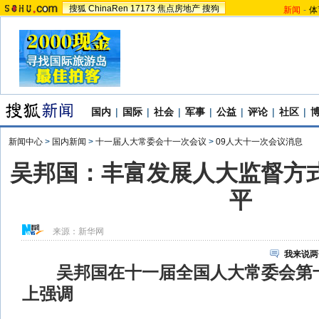
搜狐
ChinaRen
17173
焦点房地产
搜狗
新闻
-
体
国内
|
国际
|
社会
|
军事
|
公益
|
评论
|
社区
|
新闻中心
>
国内新闻
>
十一届人大常委会十一次会议
>
09人大十一次会议消息
吴邦国：丰富发展人大监督方式
平
来源：
新华网
我来说两
吴邦国在十一届全国人大常委会第
上强调