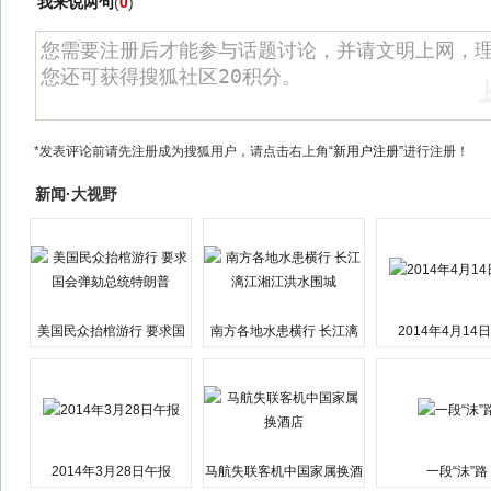
我来说两句
(
0
)
*发表评论前请先注册成为搜狐用户，请点击右上角
“新用户注册”
进行注册！
新闻·大视野
美国民众抬棺游行 要求国
南方各地水患横行 长江漓
2014年4月14
会弹劾总统特朗普
江湘江洪水围城
2014年3月28日午报
马航失联客机中国家属换酒
一段“沫”路