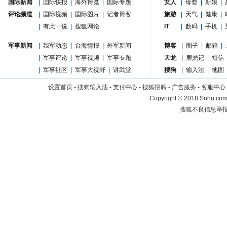
国际新闻
|
国际快报
|
海外博览
|
国际专题
女人
|
母婴
|
新娘
|
评论频道
|
国际视频
|
国际图片
|
记者博客
旅游
|
天气
|
健康
|
|
有此一说
|
搜狐网论
IT
|
数码
|
手机
|
军事新闻
|
我军动态
|
台海情报
|
外军新闻
博客
|
圈子
|
邮箱
|
|
军事评论
|
军事视频
|
军事专题
天龙
|
鹿鼎记
|
短信
|
军事社区
|
军事大视野
|
讲武堂
搜狗
|
输入法
|
地图
设置首页
-
搜狗输入法
-
支付中心
-
搜狐招聘
-
广告服务
-
客服中心
Copyright
©
2018 Sohu.com 
搜狐不良信息举