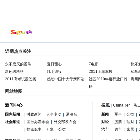
店
近期热点关注
永不磨灭的番号
夏日甜心
7电影
快乐
新还珠格格
姚明退役
2011上海车展
私募
2011高考试题答案
感动中国十大母亲评选
社区2010年度行业口碑
贵州
榜
网站地图
新闻中心
搜狐
|
ChinaRen
|
焦
国内新闻
|
时政新闻
|
人事变动
|
港澳台
新闻
|
军事
|
公益
|
社会频道
|
国台办发布会
|
外交部发布会
财经
|
股票
|
理财
|
|
搜狐侃事
|
万象
|
公益
汽车
|
购车
|
家居
|