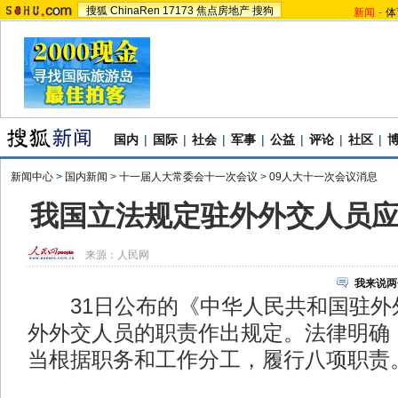
搜狐
ChinaRen
17173
焦点房地产
搜狗
新闻
-
体
国内
|
国际
|
社会
|
军事
|
公益
|
评论
|
社区
|
新闻中心
>
国内新闻
>
十一届人大常委会十一次会议
>
09人大十一次会议消息
我国立法规定驻外外交人员
来源：
人民网
我来说两
31日公布的《中华人民共和国驻外
外外交人员的职责作出规定。法律明确
当根据职务和工作分工，履行八项职责