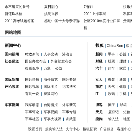
永不磨灭的番号
夏日甜心
7电影
快乐
新还珠格格
姚明退役
2011上海车展
私募
2011高考试题答案
感动中国十大母亲评选
社区2010年度行业口碑
贵州
榜
网站地图
新闻中心
搜狐
|
ChinaRen
|
焦
国内新闻
|
时政新闻
|
人事变动
|
港澳台
新闻
|
军事
|
公益
|
社会频道
|
国台办发布会
|
外交部发布会
财经
|
股票
|
理财
|
|
搜狐侃事
|
万象
|
公益
汽车
|
购车
|
家居
|
国际新闻
|
国际快报
|
海外博览
|
国际专题
女人
|
母婴
|
新娘
|
评论频道
|
国际视频
|
国际图片
|
记者博客
旅游
|
天气
|
健康
|
|
有此一说
|
搜狐网论
IT
|
数码
|
手机
|
军事新闻
|
我军动态
|
台海情报
|
外军新闻
博客
|
圈子
|
邮箱
|
|
军事评论
|
军事视频
|
军事专题
天龙
|
鹿鼎记
|
短信
|
军事社区
|
军事大视野
|
讲武堂
搜狗
|
输入法
|
地图
设置首页
-
搜狗输入法
-
支付中心
-
搜狐招聘
-
广告服务
-
客服中心