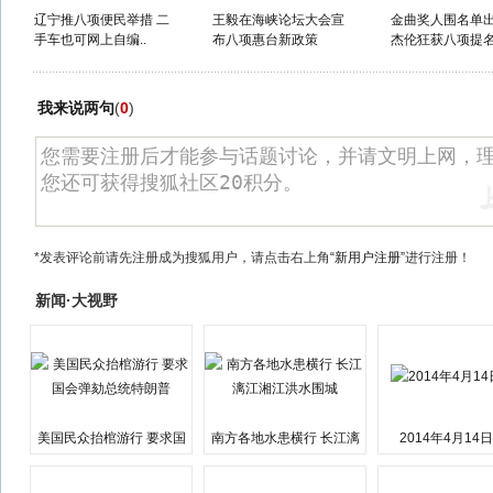
辽宁推八项便民举措 二
王毅在海峡论坛大会宣
金曲奖人围名单出
手车也可网上自编..
布八项惠台新政策
杰伦狂获八项提
我来说两句
(
0
)
*发表评论前请先注册成为搜狐用户，请点击右上角
“新用户注册”
进行注册！
新闻·大视野
美国民众抬棺游行 要求国
南方各地水患横行 长江漓
2014年4月14
会弹劾总统特朗普
江湘江洪水围城