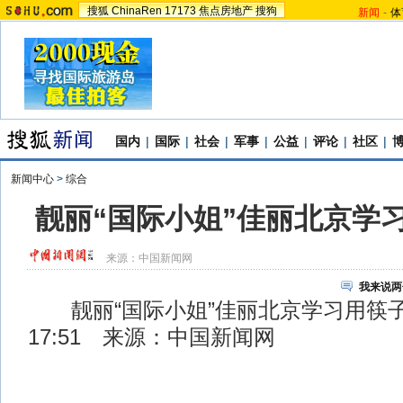
搜狐
ChinaRen
17173
焦点房地产
搜狗
新闻
-
体
国内
|
国际
|
社会
|
军事
|
公益
|
评论
|
社区
|
新闻中心
>
综合
靓丽“国际小姐”佳丽北京学习
来源：
中国新闻网
我来说两
靓丽“国际小姐”佳丽北京学习用筷子 2
17:51 来源：中国新闻网