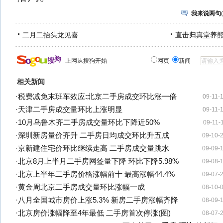
我来说两句
(
二月二抬头龙见喜
直击归真堂养
上网从搜狗开始
网页
新闻
相关新闻
·
税费减免末班车效应:北京二手房成交环比涨一倍
09-11-
·
天津二手房成交量环比上涨明显
09-11-
·
10月乌鲁木齐二手房成交量环比下降近50%
09-11-
·
深圳新房量价齐升 二手房日均成交环比升五成
09-10-
·
京新建住宅价环比继续走高 二手房成交量跳水
09-09-
·
北京8月上半月二手房网签量下降 环比下降5.98%
09-08-
·
北京上半年二手房价格涨幅前十 最高涨幅44.4%
09-07-
·
黄金周北京二手房成交量环比涨幅一成
08-10-
·
八月全国城市房价上涨5.3% 新房二手房涨幅齐降
08-09-
·
北京房价涨幅降至4年最低 二手房首次停涨(图)
08-07-