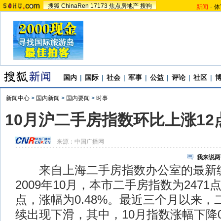
搜狐
ChinaRen
17173
焦点房地产
搜狗
新闻
-
体
国内
|
国际
|
社会
|
军事
|
公益
|
评论
|
社区
|
新闻中心
>
国内新闻
>
国内要闻
>
时事
10月沪二手房指数环比上涨12
来源：
中国广播网
我来说两
来自上海二手房指数办公室的最新
2009年10月，本市二手房指数为2471
点，涨幅为0.48%。最近三个月以来
续出现下滑，其中，10月指数涨幅下降0