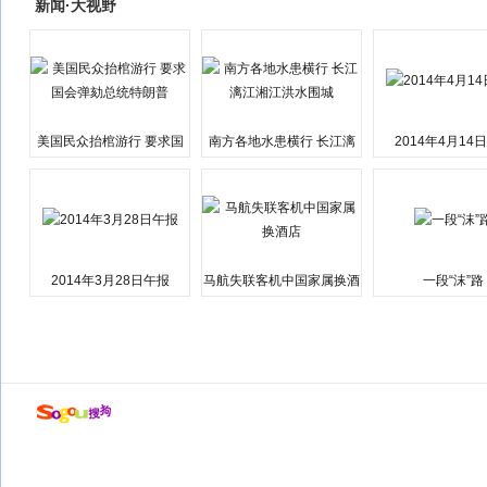
新闻·大视野
美国民众抬棺游行 要求国
南方各地水患横行 长江漓
2014年4月14
会弹劾总统特朗普
江湘江洪水围城
2014年3月28日午报
马航失联客机中国家属换酒
一段“沫”路
店