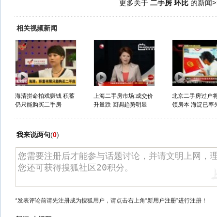
更多关于
二手房 环比
的新闻>
相关视频新闻
海清拼命拍戏赚钱 积蓄
上海二手房市场:成交价
北京二手房过户
仍只能购买二手房
升量跌 回调趋势明显
领房本 海淀已率先
我来说两句
(
0
)
*发表评论前请先注册成为搜狐用户，请点击右上角
“新用户注册”
进行注册！