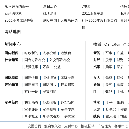
永不磨灭的番号
夏日甜心
7电影
快乐
新还珠格格
姚明退役
2011上海车展
私募
2011高考试题答案
感动中国十大母亲评选
社区2010年度行业口碑
贵州
榜
网站地图
新闻中心
搜狐
|
ChinaRen
|
焦
国内新闻
|
时政新闻
|
人事变动
|
港澳台
新闻
|
军事
|
公益
|
社会频道
|
国台办发布会
|
外交部发布会
财经
|
股票
|
理财
|
|
搜狐侃事
|
万象
|
公益
汽车
|
购车
|
家居
|
国际新闻
|
国际快报
|
海外博览
|
国际专题
女人
|
母婴
|
新娘
|
评论频道
|
国际视频
|
国际图片
|
记者博客
旅游
|
天气
|
健康
|
|
有此一说
|
搜狐网论
IT
|
数码
|
手机
|
军事新闻
|
我军动态
|
台海情报
|
外军新闻
博客
|
圈子
|
邮箱
|
|
军事评论
|
军事视频
|
军事专题
天龙
|
鹿鼎记
|
短信
|
军事社区
|
军事大视野
|
讲武堂
搜狗
|
输入法
|
地图
设置首页
-
搜狗输入法
-
支付中心
-
搜狐招聘
-
广告服务
-
客服中心