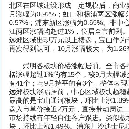
北区在区域建设形成一定规模后，商业氛
月涨幅为0.92%；虹口和杨浦两区涨幅分
0.57%；浦东新区涨幅为0.65%。非
江两区涨幅均超过1%，位居全市前列
远郊区域出现万元以上楼盘，宝山作为
再次得到认可，10月涨幅较大，为1.26
崇明各板块价格涨幅居前。全市各控
格涨幅超过1%的有15个，较9月大幅减
有41个；与9月持平的有3个。整体表
远郊板块涨幅居前，中心区域板块趋稳
最高的是宝山通河板块，环比上涨1.8
盘入市单价接近2万元，直接带动周边
市场持续有年轻自住客户跟进。类似板
块，环比上涨1.49%。浦东川沙迪士尼