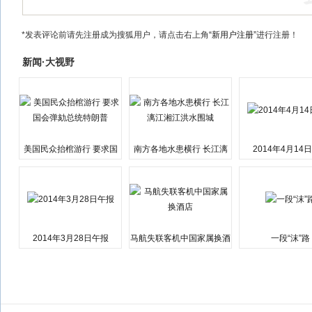
*发表评论前请先注册成为搜狐用户，请点击右上角
“新用户注册”
进行注册！
新闻·大视野
美国民众抬棺游行 要求国
南方各地水患横行 长江漓
2014年4月14
会弹劾总统特朗普
江湘江洪水围城
2014年3月28日午报
马航失联客机中国家属换酒
一段“沫”路
店