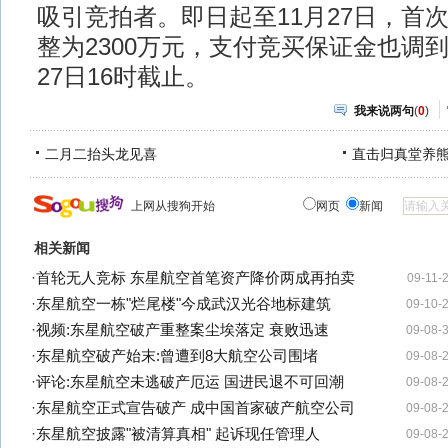
吸引竞拍者。即日起至11月27日，首
整为2300万元，支付竞买保证金也调到
27日16时截止。
我来说两句
(
0
)
二月二抬头龙见喜
直击归真堂养
上网从搜狗开始
网页
新闻
相关新闻
·
首轮无人竞标 东星航空首笔资产降价两成再拍卖
09-11-
·
东星航空一栋"烂尾楼"今成武汉光谷地标建筑
09-10-
·
视频:东星航空破产重整案尘埃落定 衰败迅速
09-08-
·
东星航空破产始末:曾遭到8大航空公司围堵
09-08-
·
评论:东星航空未逃破产厄运 国进民退不可回潮
09-08-
·
东星航空正式宣告破产 成中国首家破产航空公司
09-08-
·
东星航空披露"被清算真相" 起诉现任管理人
09-08-