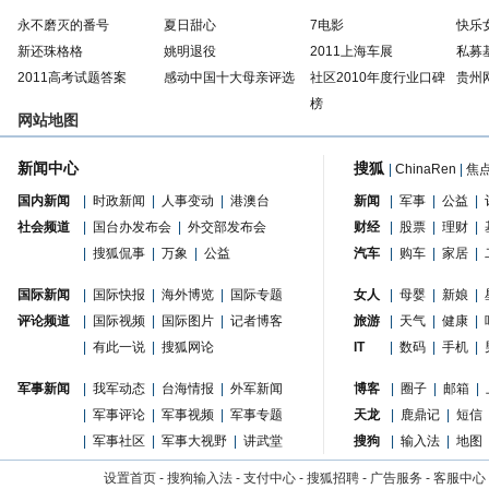
永不磨灭的番号
夏日甜心
7电影
快乐
新还珠格格
姚明退役
2011上海车展
私募
2011高考试题答案
感动中国十大母亲评选
社区2010年度行业口碑
贵州
榜
网站地图
新闻中心
搜狐
|
ChinaRen
|
焦
国内新闻
|
时政新闻
|
人事变动
|
港澳台
新闻
|
军事
|
公益
|
社会频道
|
国台办发布会
|
外交部发布会
财经
|
股票
|
理财
|
|
搜狐侃事
|
万象
|
公益
汽车
|
购车
|
家居
|
国际新闻
|
国际快报
|
海外博览
|
国际专题
女人
|
母婴
|
新娘
|
评论频道
|
国际视频
|
国际图片
|
记者博客
旅游
|
天气
|
健康
|
|
有此一说
|
搜狐网论
IT
|
数码
|
手机
|
军事新闻
|
我军动态
|
台海情报
|
外军新闻
博客
|
圈子
|
邮箱
|
|
军事评论
|
军事视频
|
军事专题
天龙
|
鹿鼎记
|
短信
|
军事社区
|
军事大视野
|
讲武堂
搜狗
|
输入法
|
地图
设置首页
-
搜狗输入法
-
支付中心
-
搜狐招聘
-
广告服务
-
客服中心