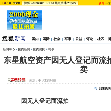
搜狐
ChinaRen
17173
焦点房地产
搜狗
新闻
-
体
国内
|
国际
|
社会
|
军事
|
公益
|
评论
|
社区
|
新闻中心
>
国内新闻
>
国内要闻
>
时事
东星航空资产因无人登记而流拍
卖
来源：
中华工商时报
我来说两
因无人登记而流拍