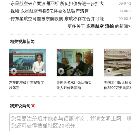
·
东星航空破产案波澜不断 所负担债务进一步扩大
09-07-
·
视频:东星航空亏损5亿将被依法破产清算
09-06-
·
传东星航空可能被东航收购 东航称存在合并可能
09-03-
更多关于
东星航空 流拍
的新闻>
相关视频新闻
东星航空破产重整案尘
美国著名水门饭店拍卖
美国水门饭店拍卖
埃落定
无人叫价致流拍
价2500万美元流
我来说两句
(
0
)