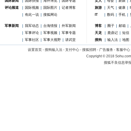
国际新闻
|
国际快报
|
海外博览
|
国际专题
女人
|
母婴
|
新娘
|
评论频道
|
国际视频
|
国际图片
|
记者博客
旅游
|
天气
|
健康
|
|
有此一说
|
搜狐网论
IT
|
数码
|
手机
|
军事新闻
|
我军动态
|
台海情报
|
外军新闻
博客
|
圈子
|
邮箱
|
|
军事评论
|
军事视频
|
军事专题
天龙
|
鹿鼎记
|
短信
|
军事社区
|
军事大视野
|
讲武堂
搜狗
|
输入法
|
地图
设置首页
-
搜狗输入法
-
支付中心
-
搜狐招聘
-
广告服务
-
客服中心
Copyright
©
2018 Sohu.com 
搜狐不良信息举