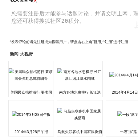
我来说两句
(
0
)
*发表评论前请先注册成为搜狐用户，请点击右上角
“新用户注册”
进行注册！
新闻·大视野
美国民众抬棺游行 要求国
南方各地水患横行 长江漓
2014年4月14
会弹劾总统特朗普
江湘江洪水围城
2014年3月28日午报
马航失联客机中国家属换酒
一段“沫”路