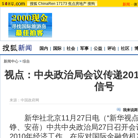
搜狐
ChinaRen
17173
焦点房地产
搜狗
新闻
-
体
国内
|
国际
|
社会
|
军事
|
公益
|
评论
|
社区
|
新闻中心
>
综合
视点：中央政治局会议传递20
信号
来源：
中国政府网
我来说两
新华社北京11月27日电（“新华视点
铮、安蓓）中共中央政治局27日召开会
2010年经济工作。在应对国际金融危