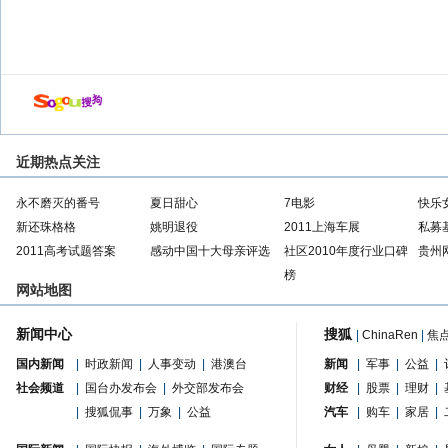
店
近期热点关注
永不磨灭的番号
夏日甜心
7电影
快乐
新还珠格格
姚明退役
2011上海车展
私募
2011高考试题答案
感动中国十大母亲评选
社区2010年度行业口碑
贵州
榜
网站地图
新闻中心
搜狐
|
ChinaRen
|
焦
国内新闻
|
时政新闻
|
人事变动
|
港澳台
新闻
|
军事
|
公益
|
社会频道
|
国台办发布会
|
外交部发布会
财经
|
股票
|
理财
|
|
搜狐侃事
|
万象
|
公益
汽车
|
购车
|
家居
|