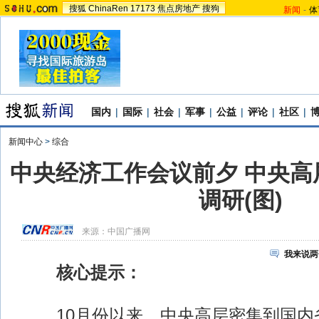
搜狐
ChinaRen
17173
焦点房地产
搜狗
新闻
-
体
国内
|
国际
|
社会
|
军事
|
公益
|
评论
|
社区
|
新闻中心
>
综合
中央经济工作会议前夕 中央高
调研(图)
来源：
中国广播网
我来说两
核心提示：
10月份以来，中央高层密集到国内