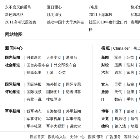
永不磨灭的番号
夏日甜心
7电影
快乐
新还珠格格
姚明退役
2011上海车展
私募
2011高考试题答案
感动中国十大母亲评选
社区2010年度行业口碑
贵州
榜
网站地图
新闻中心
搜狐
|
ChinaRen
|
焦
国内新闻
|
时政新闻
|
人事变动
|
港澳台
新闻
|
军事
|
公益
|
社会频道
|
国台办发布会
|
外交部发布会
财经
|
股票
|
理财
|
|
搜狐侃事
|
万象
|
公益
汽车
|
购车
|
家居
|
国际新闻
|
国际快报
|
海外博览
|
国际专题
女人
|
母婴
|
新娘
|
评论频道
|
国际视频
|
国际图片
|
记者博客
旅游
|
天气
|
健康
|
|
有此一说
|
搜狐网论
IT
|
数码
|
手机
|
军事新闻
|
我军动态
|
台海情报
|
外军新闻
博客
|
圈子
|
邮箱
|
|
军事评论
|
军事视频
|
军事专题
天龙
|
鹿鼎记
|
短信
|
军事社区
|
军事大视野
|
讲武堂
搜狗
|
输入法
|
地图
设置首页
-
搜狗输入法
-
支付中心
-
搜狐招聘
-
广告服务
-
客服中心