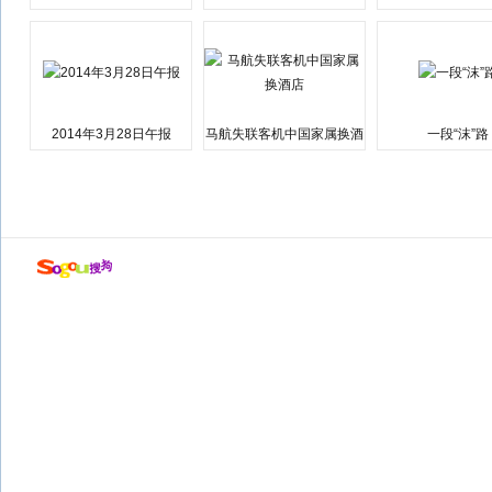
会弹劾总统特朗普
江湘江洪水围城
2014年3月28日午报
马航失联客机中国家属换酒
一段“沫”路
店