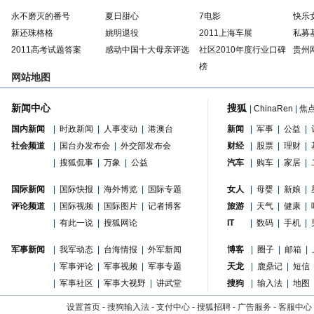
永不磨灭的番号
夏日甜心
7电影
快乐
新还珠格格
姚明退役
2011上海车展
私募
2011高考试题答案
感动中国十大母亲评选
社区2010年度行业口碑
贵州
榜
网站地图
新闻中心
搜狐
|
ChinaRen
|
焦
国内新闻
|
时政新闻
|
人事变动
|
港澳台
新闻
|
军事
|
公益
|
社会频道
|
国台办发布会
|
外交部发布会
财经
|
股票
|
理财
|
|
搜狐侃事
|
万象
|
公益
汽车
|
购车
|
家居
|
国际新闻
|
国际快报
|
海外博览
|
国际专题
女人
|
母婴
|
新娘
|
评论频道
|
国际视频
|
国际图片
|
记者博客
旅游
|
天气
|
健康
|
|
有此一说
|
搜狐网论
IT
|
数码
|
手机
|
军事新闻
|
我军动态
|
台海情报
|
外军新闻
博客
|
圈子
|
邮箱
|
|
军事评论
|
军事视频
|
军事专题
天龙
|
鹿鼎记
|
短信
|
军事社区
|
军事大视野
|
讲武堂
搜狗
|
输入法
|
地图
设置首页
-
搜狗输入法
-
支付中心
-
搜狐招聘
-
广告服务
-
客服中心