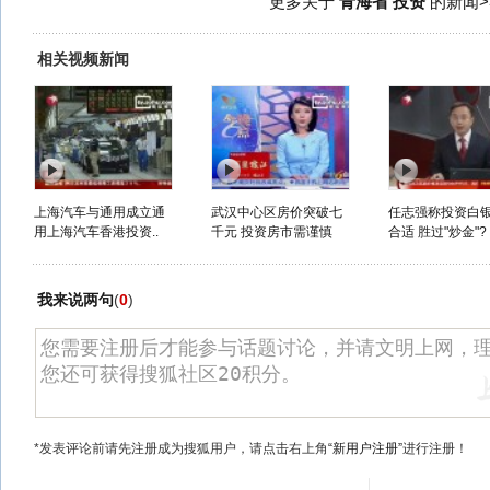
更多关于
青海省 投资
的新闻>
相关视频新闻
上海汽车与通用成立通
武汉中心区房价突破七
任志强称投资白
用上海汽车香港投资..
千元 投资房市需谨慎
合适 胜过"炒金"?
我来说两句
(
0
)
*发表评论前请先注册成为搜狐用户，请点击右上角
“新用户注册”
进行注册！