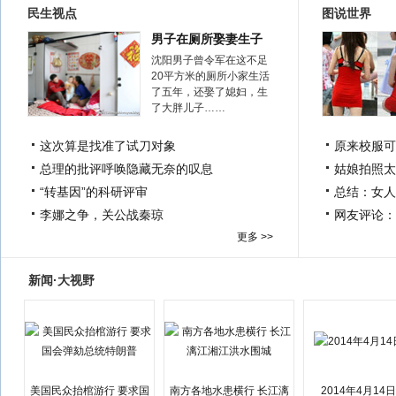
民生视点
图说世界
男子在厕所娶妻生子
沈阳男子曾令军在这不足
20平方米的厕所小家生活
了五年，还娶了媳妇，生
了大胖儿子……
这次算是找准了试刀对象
原来校服可
总理的批评呼唤隐藏无奈的叹息
姑娘拍照太
“转基因”的科研评审
总结：女人
李娜之争，关公战秦琼
网友评论：
更多 >>
新闻·大视野
美国民众抬棺游行 要求国
南方各地水患横行 长江漓
2014年4月14