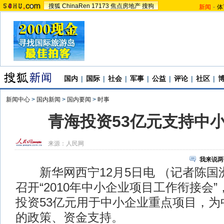
搜狐
ChinaRen
17173
焦点房地产
搜狗
新闻
-
体
国内
|
国际
|
社会
|
军事
|
公益
|
评论
|
社区
|
新闻中心
>
国内新闻
>
国内要闻
>
时事
青海投资53亿元支持中
来源：
人民网
我来说两
新华网西宁12月5日电 （记者陈国
召开“2010年中小企业项目工作衔接会”
投资53亿元用于中小企业重点项目，为
的政策、资金支持。