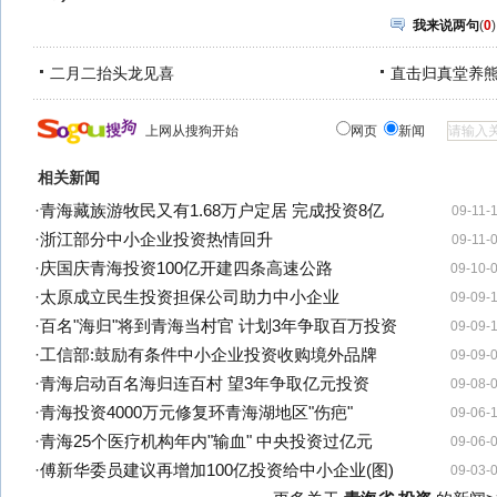
我来说两句
(
0
)
二月二抬头龙见喜
直击归真堂养
上网从搜狗开始
网页
新闻
相关新闻
·
青海藏族游牧民又有1.68万户定居 完成投资8亿
09-11-
·
浙江部分中小企业投资热情回升
09-11-
·
庆国庆青海投资100亿开建四条高速公路
09-10-
·
太原成立民生投资担保公司助力中小企业
09-09-
·
百名"海归"将到青海当村官 计划3年争取百万投资
09-09-
·
工信部:鼓励有条件中小企业投资收购境外品牌
09-09-
·
青海启动百名海归连百村 望3年争取亿元投资
09-08-
·
青海投资4000万元修复环青海湖地区"伤疤"
09-06-
·
青海25个医疗机构年内"输血" 中央投资过亿元
09-06-
·
傅新华委员建议再增加100亿投资给中小企业(图)
09-03-