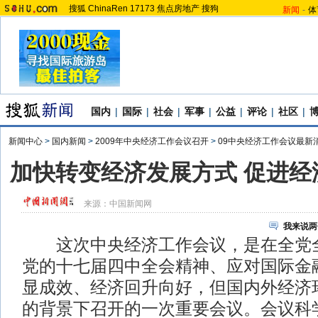
搜狐
ChinaRen
17173
焦点房地产
搜狗
新闻
-
体
国内
|
国际
|
社会
|
军事
|
公益
|
评论
|
社区
|
新闻中心
>
国内新闻
>
2009年中央经济工作会议召开
>
09中央经济工作会议最新
加快转变经济发展方式 促进经
来源：
中国新闻网
我来说两
这次中央经济工作会议，是在全党全
党的十七届四中全会精神、应对国际金
显成效、经济回升向好，但国内外经济
的背景下召开的一次重要会议。会议科