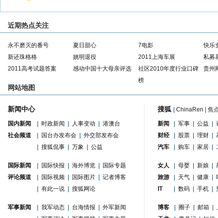
近期热点关注
永不磨灭的番号
夏日甜心
7电影
快乐
新还珠格格
姚明退役
2011上海车展
私募
2011高考试题答案
感动中国十大母亲评选
社区2010年度行业口碑
贵州
榜
网站地图
新闻中心
搜狐
|
ChinaRen
|
焦
国内新闻
|
时政新闻
|
人事变动
|
港澳台
新闻
|
军事
|
公益
|
社会频道
|
国台办发布会
|
外交部发布会
财经
|
股票
|
理财
|
|
搜狐侃事
|
万象
|
公益
汽车
|
购车
|
家居
|
国际新闻
|
国际快报
|
海外博览
|
国际专题
女人
|
母婴
|
新娘
|
评论频道
|
国际视频
|
国际图片
|
记者博客
旅游
|
天气
|
健康
|
|
有此一说
|
搜狐网论
IT
|
数码
|
手机
|
军事新闻
|
我军动态
|
台海情报
|
外军新闻
博客
|
圈子
|
邮箱
|