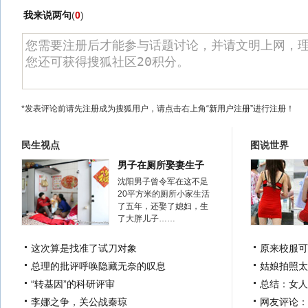
我来说两句
(
0
)
*发表评论前请先注册成为搜狐用户，请点击右上角
“新用户注册”
进行注册！
民生视点
图说世界
男子在厕所娶妻生子
沈阳男子曾令军在这不足
20平方米的厕所小家生活
了五年，还娶了媳妇，生
了大胖儿子……
这次算是找准了试刀对象
原来校服可
总理的批评呼唤隐藏无奈的叹息
姑娘拍照太
“转基因”的科研评审
总结：女人
李娜之争，关公战秦琼
网友评论：