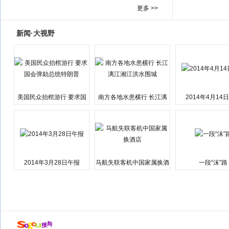
更多 >>
新闻·大视野
美国民众抬棺游行 要求国
南方各地水患横行 长江漓
2014年4月14
会弹劾总统特朗普
江湘江洪水围城
2014年3月28日午报
马航失联客机中国家属换酒
一段“沫”路
店