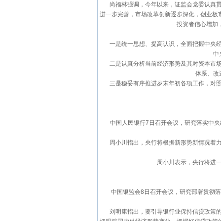
尚福林强调，今年以来，证监会党委认真贯彻
进一步完善，市场改革创新逐步深化，创业板
投资者信心增加
一是统一思想、提高认识，全面把握中央经济
中
二是认真分析当前经济形势及其对资本市场的
体系、改
三是稳妥有序推进岁末年初各项工作，对照年
中国人民银行7日召开会议，研究落实中央经
周小川指出，央行将根据新形势新情况着力提
周小川表示，央行将进一步
中国银监会8日召开会议，研究部署贯彻落实
刘明康指出，要引导银行业保持信贷政策的连