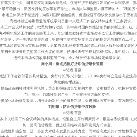
落实党中央、国务院应对国际金融危机、促进经济平稳较快发展的一系列部署，资
市场平稳推出，新股发行制度改革有序推进，市场执法和监管力度不断加大。“我国股
，市场总体保持平稳运行，为应对国际金融危机、促进经济平稳较快发展做出了应有贡
尚福林就证券期货监管系统学习贯彻中央经济工作会议精神提出了三点要求。
工作会议精神实质，把思想和行动统一到中央对国内外经济形势的判断上来，统一
央对明年经济工作的决策部署上来，坚定继续做好资本市场改革监管工作的信心和决
影响，进一步理清发展思路，明确明年资本市场改革监管的指导思想和重点工作，
进市场监管等方面实现新进展，更加自觉地把资本市场监管工作融入服务经济发展的
初全国证券期货监管工作会议的部署，仔细检查年初规划完成情况，集中精力，认
进资本市场各项改革和监管工作，全力维护资本市场稳定健康发展。
周小川：重点把握好货币信贷增长速度
⊙记者 苗燕
济工作会议部署的具体措施。央行行长周小川指出，2010年央行将立足提高宏观调
宽松的货币政策。
高政策的针对性和灵活性，重点把握好政策实施的力度、节奏和重点，把握好货币
节、就业、战略性新兴产业、产业转移等方面的支持。
深化金融体制改革，增强金融对经济的服务功能，促进国际收支平衡，有效防范和
刘明康：防止信贷集中度风险
⊙记者 苗燕
中央经济工作会议精神的具体措施。银监会主席刘明康要求，银监会系统要着力加
构，提高信贷质量，促进经济结构调整和发展方式转变。
续性和稳定性，进一步加大对经济发展的支持力度，同时提高政策的针对性和灵活