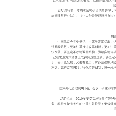
切跟踪国内外经济形势变化，把握好信贷政策的
刘明康强调，要切实加强信贷风险管理，与时
款管理暂行办法》、《个人贷款管理暂行办法
8日，
中国保监会党委书记、主席吴定富指出，认真
强风险防范，更加注重推进改革创新，更加注
快发展。要坚定不移地调整结构，脚踏实地促
业在发展方式转变上取得实质性进展。要坚定
于、善于抓发展，又要有能力，有办法控制风
利益。完善监管思路，强化监管创新，进一步
国家外汇管理局8日召开会议，研究部署贯彻
易纲指出，2010年要切实增强外汇管理
务，积极支持有条件的企业对外投资；继续做