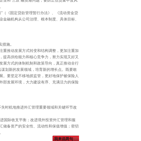
企业和“三农”融资难问题；要防止信贷集中度风
。
”（《固定贷款管理暂行办法》、《流动资金贷
业金融机构从公司治理、根本制度、具体目标、
实措施。
注重推动发展方式转变和结构调整，更加注重加
，提高供给能力和核心竞争力，努力实现又好又
发展方式的体制机制和政策导向，真正推动全行
真谋划新的发展领域，培育新的增长点。既要敢
展。要坚定不移地抓监管，更好地保护被保险人
外部发展环境，大力建设有序、充满活力的保险
不失时机地推进外汇管理重要领域和关键环节改
进国际收支平衡；改进境外投资外汇管理和服
汇储备资产的安全性、流动性和保值增值；密切
。
我来说两句
(
0
)