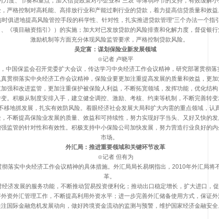
力度、节奏和重点，加大信贷政策对小企业和“三农”等薄弱环节的支持，有效缓解小
险，严格控制对高耗能、高排放行业和产能过剩行业的贷款，着力提高信贷质量和效益
俱进地提高风险管控手段的科学性、针对性，扎实推进贷款管理“三个办法一个指引
》、《项目融资指引》）的实施；加大对已发放贷款的风险排查和化解力度，督促银行
激励机制等方面充分体现风险监管要求，严格控制贷款风险。
吴定富：谋划保险业新发展领域
⊙记者 卢晓平
中国保监会召开党委扩大会议，传达学习中央经济工作会议精神，研究部署贯彻落
贯彻落实中央经济工作会议精神，保险业要更加注重提高发展的质量和效益，更加
重加强和改进监管，更加注重保护被保险人利益，不断拓宽领域，发挥功能，优化结构
转变。积极从制度安排入手，建立健全调控、激励、考核、约束等机制，不断完善转变
不移地抓发展，扎实有效防风险。着眼经济社会发展大局和扩大内需的重点领域，认
险，不断提高保险业发展的质量、效益和可持续性，努力实现好字当头、又好又快的发
增强监管的针对性和有效性。积极支持中小保险公司加快发展，努力营造行业良好的内
市场。
外汇局：推进重要领域和关键环节改革
⊙记者 但有为
落实中央经济工作会议精神的具体措施。外汇局局长易纲指出，2010年外汇局将
革。
对经济发展的服务功能，不断推动贸易投资便利化；推动出口稳定增长，扩大进口，促
好外资外汇管理工作，不断提高利用外资水平；进一步完善外汇储备使用方式，保证外
关注国际金融危机发展动向，做好跨境资金流动的监测与预警，维护国家经济金融安全