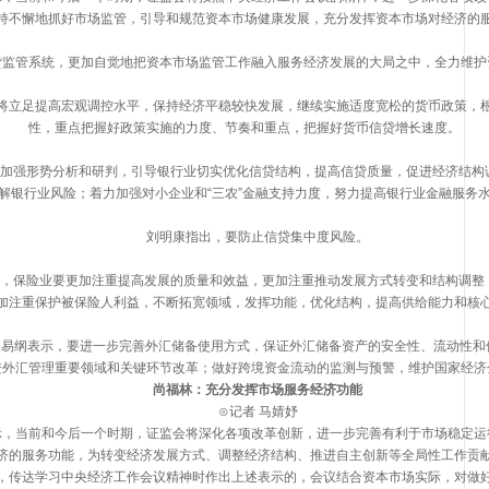
持不懈地抓好市场监管，引导和规范资本市场健康发展，充分发挥资本市场对经济的
管系统，更加自觉地把资本市场监管工作融入服务经济发展的大局之中，全力维护
将立足提高宏观调控水平，保持经济平稳较快发展，继续实施适度宽松的货币政策，
性，重点把握好政策实施的力度、节奏和重点，把握好货币信贷增长速度。
强形势分析和研判，引导银行业切实优化信贷结构，提高信贷质量，促进经济结构
解银行业风险；着力加强对小企业和“三农”金融支持力度，努力提高银行业金融服务
刘明康指出，要防止信贷集中度风险。
保险业要更加注重提高发展的质量和效益，更加注重推动发展方式转变和结构调整
加注重保护被保险人利益，不断拓宽领域，发挥功能，优化结构，提高供给能力和核
易纲表示，要进一步完善外汇储备使用方式，保证外汇储备资产的安全性、流动性和
进外汇管理重要领域和关键环节改革；做好跨境资金流动的监测与预警，维护国家经济
尚福林：充分发挥市场服务经济功能
⊙记者 马婧妤
当前和今后一个时期，证监会将深化各项改革创新，进一步完善有利于市场稳定运
济的服务功能，为转变经济发展方式、调整经济结构、推进自主创新等全局性工作贡
传达学习中央经济工作会议精神时作出上述表示的，会议结合资本市场实际，对做好