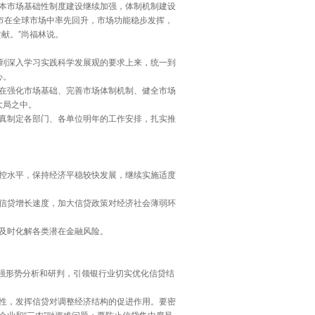
本市场基础性制度建设继续加强，体制机制建设
市在全球市场中率先回升，市场功能稳步发挥，
献。”尚福林说。
到深入学习实践科学发展观的要求上来，统一到
心。
在强化市场基础、完善市场体制机制、健全市场
大局之中。
真制定各部门、各单位明年的工作安排，扎实推
控水平，保持经济平稳较快发展，继续实施适度
信贷增长速度，加大信贷政策对经济社会薄弱环
及时化解各类潜在金融风险。
强形势分析和研判，引领银行业切实优化信贷结
性，发挥信贷对调整经济结构的促进作用。要密