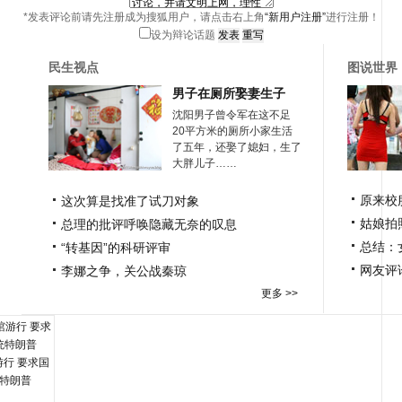
*发表评论前请先注册成为搜狐用户，请点击右上角
“新用户注册”
进行注册！
设为辩论话题
民生视点
图说世界
男子在厕所娶妻生子
沈阳男子曾令军在这不足
20平方米的厕所小家生活
了五年，还娶了媳妇，生了
大胖儿子……
原来校
这次算是找准了试刀对象
姑娘拍
总理的批评呼唤隐藏无奈的叹息
总结：
“转基因”的科研评审
网友评
李娜之争，关公战秦琼
更多 >>
行 要求国
特朗普