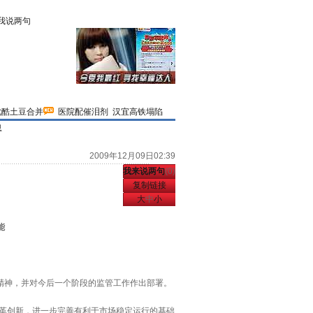
我说两句
优酷土豆合并
医院配催泪剂
汉宜高铁塌陷
息
2009年12月09日02:39
我来说两句
(
0
)
复制链接
大
中
小
能
精神，并对今后一个阶段的监管工作作出部署。
革创新，进一步完善有利于市场稳定运行的基础