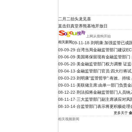
二月二抬头龙见喜
直击归真堂养熊基地开放日
上网从搜狗开始
相关新闻
09-11-18
·
刘明康:加强监管已成
09-09-29
·
台湾当局金融监管部门建议EC
09-06-09
·
美国将保留现有金融监管部门
09-05-20
·
美金融监管部门权力调整 证
09-04-13
·
金融监管部门官员:四大行将
09-03-23
·
刘明康"监管哲学":有效、持续
09-03-11
·
美联储主席:由单一部门负责
08-12-22
·
刑法拟将金融监管部门人员纳
08-11-17
·
三大监管部门副主席谈应对风
08-10-14
·
台监管部门表示将更积极处理
更多关于
相关视频新闻