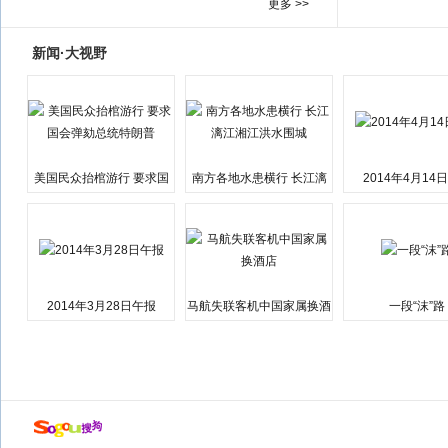
更多 >>
新闻·大视野
美国民众抬棺游行 要求国
南方各地水患横行 长江漓
2014年4月14
会弹劾总统特朗普
江湘江洪水围城
2014年3月28日午报
马航失联客机中国家属换酒
一段“沫”路
店