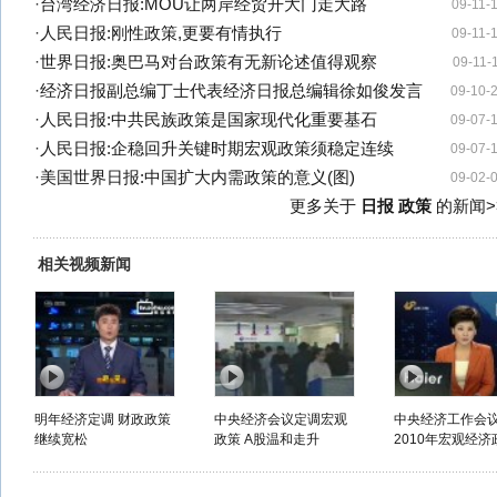
·
台湾经济日报:MOU让两岸经贸开大门走大路
09-11-
·
人民日报:刚性政策,更要有情执行
09-11-
·
世界日报:奥巴马对台政策有无新论述值得观察
09-11-
·
经济日报副总编丁士代表经济日报总编辑徐如俊发言
09-10-
·
人民日报:中共民族政策是国家现代化重要基石
09-07-
·
人民日报:企稳回升关键时期宏观政策须稳定连续
09-07-
·
美国世界日报:中国扩大内需政策的意义(图)
09-02-
更多关于
日报 政策
的新闻>
相关视频新闻
明年经济定调 财政政策
中央经济会议定调宏观
中央经济工作会
继续宽松
政策 A股温和走升
2010年宏观经济