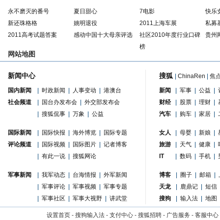
永不磨灭的番号
夏日甜心
7电影
快乐
新还珠格格
姚明退役
2011上海车展
私募
2011高考试题答案
感动中国十大母亲评选
社区2010年度行业口碑
贵州
榜
网站地图
新闻中心
搜狐
|
ChinaRen
|
焦
国内新闻
|
时政新闻
|
人事变动
|
港澳台
新闻
|
军事
|
公益
|
社会频道
|
国台办发布会
|
外交部发布会
财经
|
股票
|
理财
|
|
搜狐侃事
|
万象
|
公益
汽车
|
购车
|
家居
|
国际新闻
|
国际快报
|
海外博览
|
国际专题
女人
|
母婴
|
新娘
|
评论频道
|
国际视频
|
国际图片
|
记者博客
旅游
|
天气
|
健康
|
|
有此一说
|
搜狐网论
IT
|
数码
|
手机
|
军事新闻
|
我军动态
|
台海情报
|
外军新闻
博客
|
圈子
|
邮箱
|
|
军事评论
|
军事视频
|
军事专题
天龙
|
鹿鼎记
|
短信
|
军事社区
|
军事大视野
|
讲武堂
搜狗
|
输入法
|
地图
设置首页
-
搜狗输入法
-
支付中心
-
搜狐招聘
-
广告服务
-
客服中心