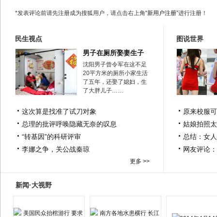
*发表评论前请先注册成为搜狐用户，请点击右上角
“新用户注册”
进行注册！
民生视点
图说世界
男子在厕所娶妻生子
沈阳男子曾令军在这不足
20平方米的厕所小家生活
了五年，还娶了媳妇，生
了大胖儿子……
这次算是找准了试刀对象
原来校服可
总理的批评呼唤隐藏无奈的叹息
姑娘拍照太
“转基因”的科研评审
总结：女人
李娜之争，关公战秦琼
网友评论：
更多 >>
新闻·大视野