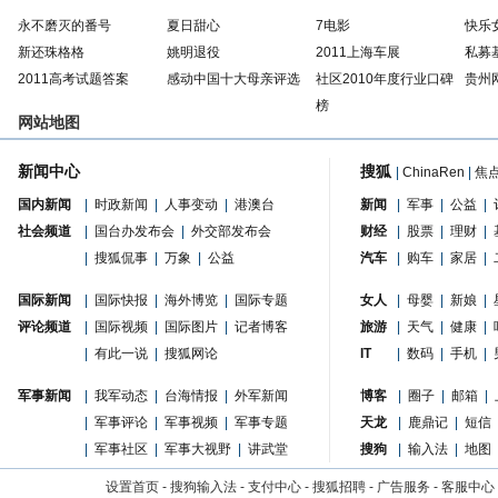
永不磨灭的番号
夏日甜心
7电影
快乐
新还珠格格
姚明退役
2011上海车展
私募
2011高考试题答案
感动中国十大母亲评选
社区2010年度行业口碑
贵州
榜
网站地图
新闻中心
搜狐
|
ChinaRen
|
焦
国内新闻
|
时政新闻
|
人事变动
|
港澳台
新闻
|
军事
|
公益
|
社会频道
|
国台办发布会
|
外交部发布会
财经
|
股票
|
理财
|
|
搜狐侃事
|
万象
|
公益
汽车
|
购车
|
家居
|
国际新闻
|
国际快报
|
海外博览
|
国际专题
女人
|
母婴
|
新娘
|
评论频道
|
国际视频
|
国际图片
|
记者博客
旅游
|
天气
|
健康
|
|
有此一说
|
搜狐网论
IT
|
数码
|
手机
|
军事新闻
|
我军动态
|
台海情报
|
外军新闻
博客
|
圈子
|
邮箱
|
|
军事评论
|
军事视频
|
军事专题
天龙
|
鹿鼎记
|
短信
|
军事社区
|
军事大视野
|
讲武堂
搜狗
|
输入法
|
地图
设置首页
-
搜狗输入法
-
支付中心
-
搜狐招聘
-
广告服务
-
客服中心