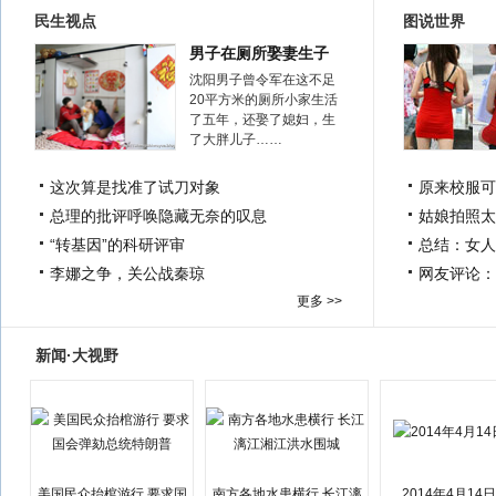
民生视点
图说世界
男子在厕所娶妻生子
沈阳男子曾令军在这不足
20平方米的厕所小家生活
了五年，还娶了媳妇，生
了大胖儿子……
这次算是找准了试刀对象
原来校服可
总理的批评呼唤隐藏无奈的叹息
姑娘拍照太
“转基因”的科研评审
总结：女人
李娜之争，关公战秦琼
网友评论：
更多 >>
新闻·大视野
美国民众抬棺游行 要求国
南方各地水患横行 长江漓
2014年4月14