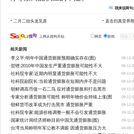
我来说两句
(
二月二抬头龙见喜
直击归真堂养
上网从搜狗开始
网页
新闻
相关新闻
·
李义平:明年中国通货膨胀预期确实存在(图)
09-12-
·
贺铿:2010年中国发生严重通货膨胀可能性不大
09-12-
·
社科院专家:近期内明显通货膨胀可能性不大
09-12-
·
社科院副院长:当前通货膨胀在短期内并不是问题
09-12-
·
朝鲜调高币值一石二鸟 应对通货膨胀和打击黑市
09-12-
·
专家分析通货膨胀可能性 称明年物价会持续上涨(图
09-12-
·
朝鲜货币改革或为打击黑市 通货膨胀严重
09-12-
·
社科院专家:能源价格调整一般不会引发通货膨胀
09-11-
·
国家统计局经济师称目前中国无通货膨胀(图)
09-11-
·
台湾当局称明年军公教不调薪 因通货膨胀压力大
08-08-