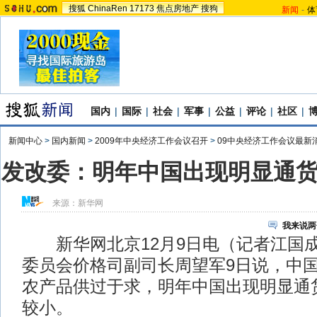
搜狐
ChinaRen
17173
焦点房地产
搜狗
新闻
-
体
国内
|
国际
|
社会
|
军事
|
公益
|
评论
|
社区
|
新闻中心
>
国内新闻
>
2009年中央经济工作会议召开
>
09中央经济工作会议最新
发改委：明年中国出现明显通
来源：
新华网
我来说两
新华网北京12月9日电（记者江国
委员会价格司副司长周望军9日说，中
农产品供过于求，明年中国出现明显通
较小。