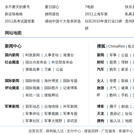
永不磨灭的番号
夏日甜心
7电影
快乐
新还珠格格
姚明退役
2011上海车展
私募
2011高考试题答案
感动中国十大母亲评选
社区2010年度行业口碑
贵州
榜
网站地图
新闻中心
搜狐
|
ChinaRen
|
焦
国内新闻
|
时政新闻
|
人事变动
|
港澳台
新闻
|
军事
|
公益
|
社会频道
|
国台办发布会
|
外交部发布会
财经
|
股票
|
理财
|
|
搜狐侃事
|
万象
|
公益
汽车
|
购车
|
家居
|
国际新闻
|
国际快报
|
海外博览
|
国际专题
女人
|
母婴
|
新娘
|
评论频道
|
国际视频
|
国际图片
|
记者博客
旅游
|
天气
|
健康
|
|
有此一说
|
搜狐网论
IT
|
数码
|
手机
|
军事新闻
|
我军动态
|
台海情报
|
外军新闻
博客
|
圈子
|
邮箱
|
|
军事评论
|
军事视频
|
军事专题
天龙
|
鹿鼎记
|
短信
|
军事社区
|
军事大视野
|
讲武堂
搜狗
|
输入法
|
地图
设置首页
-
搜狗输入法
-
支付中心
-
搜狐招聘
-
广告服务
-
客服中心