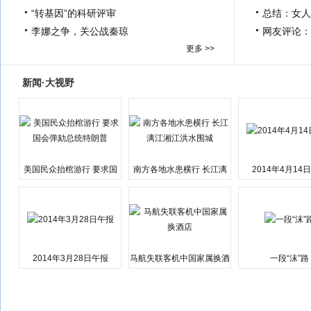
“转基因”的科研评审
总结：女人
李娜之争，关公战秦琼
网友评论：
更多 >>
新闻·大视野
美国民众抬棺游行 要求国
南方各地水患横行 长江漓
2014年4月14
会弹劾总统特朗普
江湘江洪水围城
2014年3月28日午报
马航失联客机中国家属换酒
一段“沫”路
店