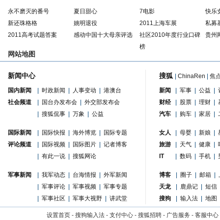
永不磨灭的番号
夏日甜心
7电影
快乐
新还珠格格
姚明退役
2011上海车展
私募
2011高考试题答案
感动中国十大母亲评选
社区2010年度行业口碑
贵州
榜
网站地图
新闻中心
搜狐
|
ChinaRen
|
焦
国内新闻
|
时政新闻
|
人事变动
|
港澳台
新闻
|
军事
|
公益
|
社会频道
|
国台办发布会
|
外交部发布会
财经
|
股票
|
理财
|
|
搜狐侃事
|
万象
|
公益
汽车
|
购车
|
家居
|
国际新闻
|
国际快报
|
海外博览
|
国际专题
女人
|
母婴
|
新娘
|
评论频道
|
国际视频
|
国际图片
|
记者博客
旅游
|
天气
|
健康
|
|
有此一说
|
搜狐网论
IT
|
数码
|
手机
|
军事新闻
|
我军动态
|
台海情报
|
外军新闻
博客
|
圈子
|
邮箱
|
|
军事评论
|
军事视频
|
军事专题
天龙
|
鹿鼎记
|
短信
|
军事社区
|
军事大视野
|
讲武堂
搜狗
|
输入法
|
地图
设置首页
-
搜狗输入法
-
支付中心
-
搜狐招聘
-
广告服务
-
客服中心