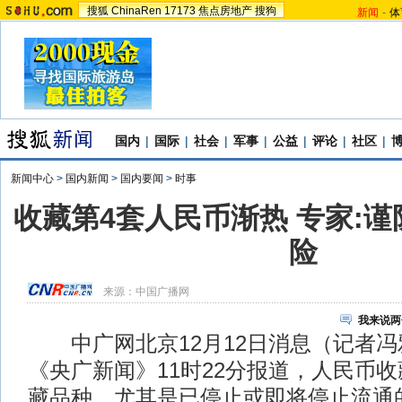
搜狐
ChinaRen
17173
焦点房地产
搜狗
新闻
-
体
国内
|
国际
|
社会
|
军事
|
公益
|
评论
|
社区
|
新闻中心
>
国内新闻
>
国内要闻
>
时事
收藏第4套人民币渐热 专家:
险
来源：
中国广播网
我来说两
中广网北京12月12日消息（记者冯
《央广新闻》11时22分报道，人民币
藏品种，尤其是已停止或即将停止流通