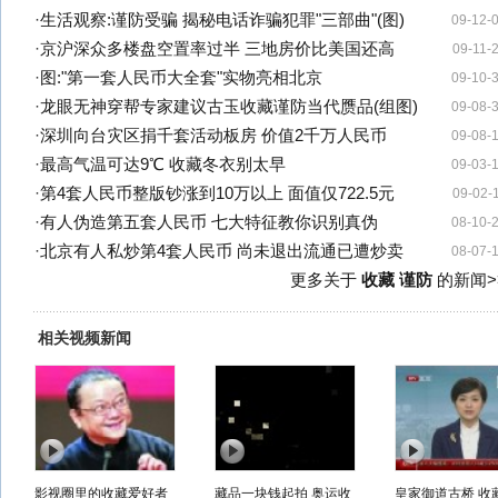
·
生活观察:谨防受骗 揭秘电话诈骗犯罪"三部曲"(图)
09-12-
·
京沪深众多楼盘空置率过半 三地房价比美国还高
09-11-
·
图:"第一套人民币大全套"实物亮相北京
09-10-
·
龙眼无神穿帮专家建议古玉收藏谨防当代赝品(组图)
09-08-
·
深圳向台灾区捐千套活动板房 价值2千万人民币
09-08-
·
最高气温可达9℃ 收藏冬衣别太早
09-03-
·
第4套人民币整版钞涨到10万以上 面值仅722.5元
09-02-
·
有人伪造第五套人民币 七大特征教你识别真伪
08-10-
·
北京有人私炒第4套人民币 尚未退出流通已遭炒卖
08-07-
更多关于
收藏 谨防
的新闻>
相关视频新闻
影视圈里的收藏爱好者
藏品一块钱起拍 奥运收
皇家御道古桥 收