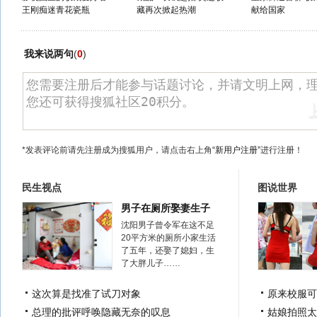
王刚痴迷青花瓷瓶
藏再次掀起热潮
献给国家
我来说两句
(
0
)
*发表评论前请先注册成为搜狐用户，请点击右上角
“新用户注册”
进行注册！
民生视点
图说世界
男子在厕所娶妻生子
沈阳男子曾令军在这不足
20平方米的厕所小家生活
了五年，还娶了媳妇，生
了大胖儿子……
这次算是找准了试刀对象
原来校服可
总理的批评呼唤隐藏无奈的叹息
姑娘拍照太