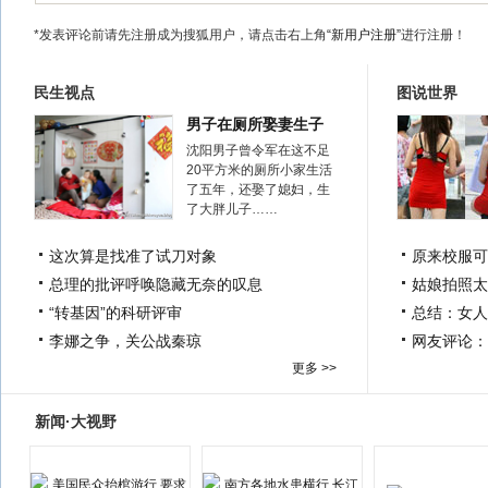
*发表评论前请先注册成为搜狐用户，请点击右上角
“新用户注册”
进行注册！
民生视点
图说世界
男子在厕所娶妻生子
沈阳男子曾令军在这不足
20平方米的厕所小家生活
了五年，还娶了媳妇，生
了大胖儿子……
这次算是找准了试刀对象
原来校服可
总理的批评呼唤隐藏无奈的叹息
姑娘拍照太
“转基因”的科研评审
总结：女人
李娜之争，关公战秦琼
网友评论：
更多 >>
新闻·大视野