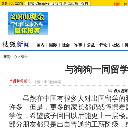
搜狐
ChinaRen
17173
焦点房地产
搜狗
新闻
-
体
国内
|
国际
|
社会
|
军事
|
公益
|
评论
|
社区
|
新闻中心
>
综合
与狗狗一同留
来源：
中国新闻网
我来说两
虽然在中国有很多人对出国留学的看
许多，但是，更多的家长都仍然憧憬着
学位，希望孩子回国以后能更上一层楼
部分朋友都只是出自普通的工薪阶级，