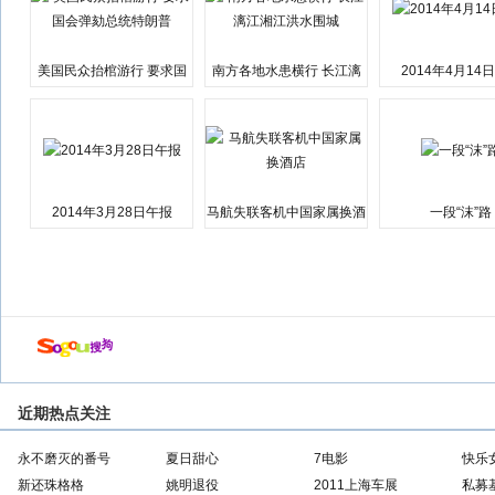
美国民众抬棺游行 要求国
南方各地水患横行 长江漓
2014年4月14
会弹劾总统特朗普
江湘江洪水围城
2014年3月28日午报
马航失联客机中国家属换酒
一段“沫”路
店
近期热点关注
永不磨灭的番号
夏日甜心
7电影
快乐
新还珠格格
姚明退役
2011上海车展
私募