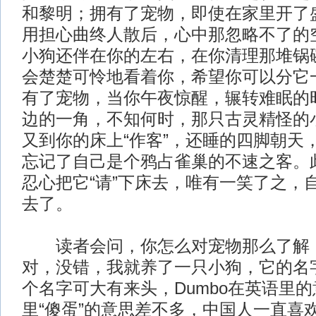
和黎明；拥有了宠物，即使在家里开了
用担心曲终人散后，心中那忽略不了的
小狗还伴在你的左右，在你清理那堆锅
会楚楚可怜地看着你，希望你可以分它
有了宠物，当你午夜惊醒，辗转难眠的
边的一角，不知何时，那只古灵精怪的
又到你的床上“作客”，还睡的四脚朝天
忘记了自己是个鸦占雀巢的不速之客。
忍心把它“请”下床去，唯有一笑了之，
去了。
读者会问，你怎么对宠物那么了解，
对，没错，我就养了一只小狗，它的名字叫
个名字可大有来头，Dumbo在英语里
里“傻蛋”的意思差不多，中国人一直喜