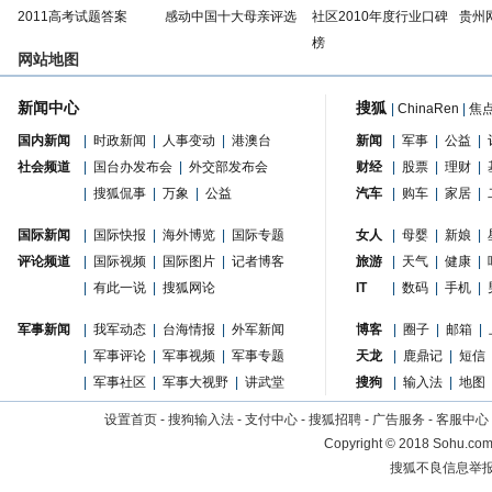
2011高考试题答案
感动中国十大母亲评选
社区2010年度行业口碑
贵州
榜
网站地图
新闻中心
搜狐
|
ChinaRen
|
焦
国内新闻
|
时政新闻
|
人事变动
|
港澳台
新闻
|
军事
|
公益
|
社会频道
|
国台办发布会
|
外交部发布会
财经
|
股票
|
理财
|
|
搜狐侃事
|
万象
|
公益
汽车
|
购车
|
家居
|
国际新闻
|
国际快报
|
海外博览
|
国际专题
女人
|
母婴
|
新娘
|
评论频道
|
国际视频
|
国际图片
|
记者博客
旅游
|
天气
|
健康
|
|
有此一说
|
搜狐网论
IT
|
数码
|
手机
|
军事新闻
|
我军动态
|
台海情报
|
外军新闻
博客
|
圈子
|
邮箱
|
|
军事评论
|
军事视频
|
军事专题
天龙
|
鹿鼎记
|
短信
|
军事社区
|
军事大视野
|
讲武堂
搜狗
|
输入法
|
地图
设置首页
-
搜狗输入法
-
支付中心
-
搜狐招聘
-
广告服务
-
客服中心
Copyright
©
2018 Sohu.com 
搜狐不良信息举