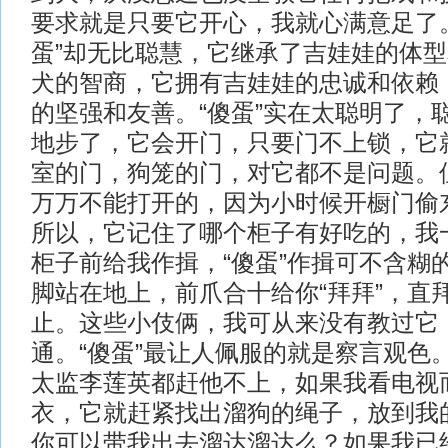
要求就是只要它开心，我就心满意足了
蛋”却无比聪慧，它继承了吉娃娃的体
犬的智商，它拥有吉娃娃的忠诚和依赖
的坚强和友善。“傻蛋”实在太聪明了，
地步了，它会开门，只要门不上锁，它
室的门，狗笼的门，对它都不是问题。
万万不能打开的，因为小时候开橱门偷
所以，它记住了哪个柜子有好吃的，我
柜子前给我作揖，“傻蛋”作揖可不含糊
脚站在地上，前爪合十给你“拜拜”，直
止。这些小伎俩，我可从来没有教过它
通。“傻蛋”最让人佩服的就是察言观色
太监李莲英都赶他不上，如果我看电视
衣，它就赶紧找出溜狗的绳子，放到我
你可以带我出去溜达溜达么？如果我已