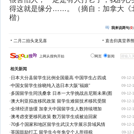
得这就是缘分……。（摘自：加拿大《
楷）
我来说两句
(
0
)
二月二抬头龙见喜
直击归真堂养
上网从搜狗开始
网页
新闻
相关新闻
·
日本大分县留学生比例全国最高 中国学生占四成
09-12-
·
中国女留学生徐晓纯入选日本大阪"福娘"
09-12-
·
多国留学生同洗桑拿 日本一大学挑战吉尼斯未果(图
09-12-
·
澳大利亚拟改移民政策 留学生难留技术移民受限
09-12-
·
全球经济放缓 加拿大中国留学生人数持续增加
09-12-
·
澳考虑变更移民政策 数万留学生或被迫回家
09-12-
·
70多个国家和地区留学生武汉大学展示异域风情
09-12-
·
英国鼓励打工 留学生今年免交个人所得税
09-12-