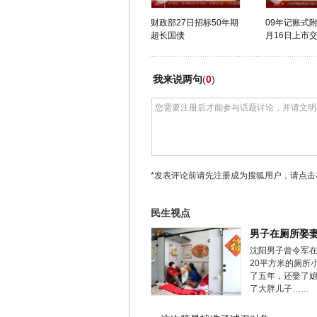
财政部27日招标50年期
09年记账式
超长国债
月16日上市
我来说两句
(
0
)
*发表评论前请先注册成为搜狐用户，请点击
民生视点
男子在厕所娶
沈阳男子曾令军
20平方米的厕所
了五年，还娶了
了大胖儿子……