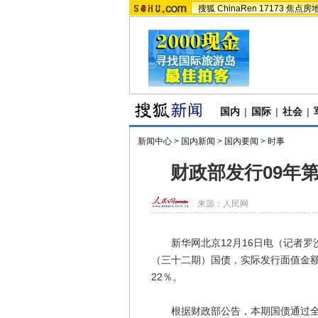
搜狐
ChinaRen
17173
焦点房
国内
|
国际
|
社会
|
新闻中心
>
国内新闻
>
国内要闻
>
时事
财政部发行09年第
来源：
人民网
新华网北京12月16日电（记者罗沙
（三十二期）国债，实际发行面值金额
22％。
根据财政部公告，本期国债通过全国