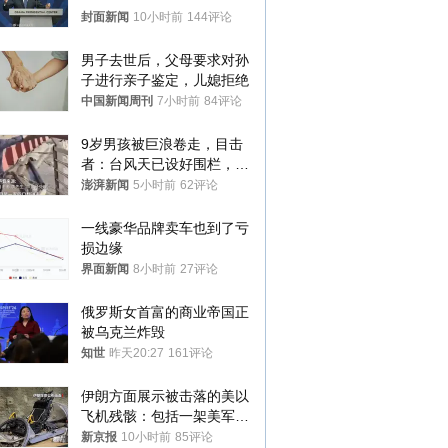
封面新闻
10小时前
144评论
男子去世后，父母要求对孙
子进行亲子鉴定，儿媳拒绝
中国新闻周刊
7小时前
84评论
9岁男孩被巨浪卷走，目击
者：台风天已设好围栏，一
家四口翻入时保安曾喊话劝
澎湃新闻
5小时前
62评论
阻
一线豪华品牌卖车也到了亏
损边缘
界面新闻
8小时前
27评论
俄罗斯女首富的商业帝国正
被乌克兰炸毁
知世
昨天20:27
161评论
伊朗方面展示被击落的美以
飞机残骸：包括一架美军F-
15战斗机残骸以及多架无人
新京报
10小时前
85评论