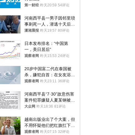
第一财经
昨天20:59
54评论
河南西平县一男子因邻里琐
事刺死一人，潜逃十天后在
十多公里外一片玉米地里落
潇湘晨报
昨天19:57
80评论
网
日本发布排名：“中国第
一，美日居后”
观察者网
昨天15:53
24评论
20岁中国富二代在泰国被
杀，嫌犯自首：在女友浴室
看到他
观察者网
昨天23:11
36评论
河南西平县“7·30”故意伤害
案件犯罪嫌疑人夏某钢被抓
获
大众网
昨天18:36
81评论
越南出版业出了个大案，但
不用怀疑他们把红旗扛下去
的决心
观察者网
昨天07:15
32评论