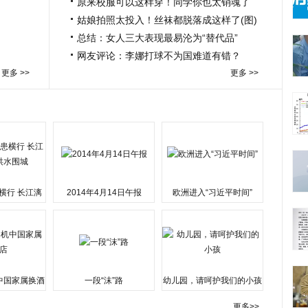
原来校服可以这样穿！同学你也太销魂了
姑娘拍照太投入！丝袜都脱落成这样了(图)
总结：女人三大表现最易沦为“替代品”
网友评论：李娜打球不为国难道有错？
更多 >>
更多 >>
横行 长江漓
2014年4月14日午报
欧洲进入“习近平时间”
水围城
中国家属换酒
一段“沫”路
幼儿园，请呵护我们的小孩
更多>>