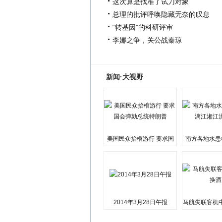
这次算是找准了试刀对象
总理的批评呼唤隐藏无奈的叹息
“转基因”的科研评审
李娜之争，关公战秦琼
新闻·大视野
美国民众抬棺游行 要求国
南方各地水患
会弹劾总统特朗普
江湘江洪
2014年3月28日午报
马航失联客机
店