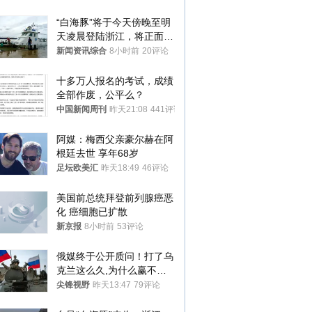
机等
“白海豚”将于今天傍晚至明
天凌晨登陆浙江，将正面袭
击、贯穿浙江
新闻资讯综合
8小时前
20评论
十多万人报名的考试，成绩
全部作废，公平么？
中国新闻周刊
昨天21:08
441评论
阿媒：梅西父亲豪尔赫在阿
根廷去世 享年68岁
足坛欧美汇
昨天18:49
46评论
美国前总统拜登前列腺癌恶
化 癌细胞已扩散
新京报
8小时前
53评论
俄媒终于公开质问！打了乌
克兰这么久,为什么赢不了?
答案令人沉默
尖锋视野
昨天13:47
79评论