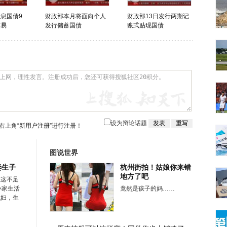
附息国债9
财政部本月将面向个人
财政部13日发行两期记
交易
发行储蓄国债
账式贴现国债
设为辩论话题
右上角
“新用户注册”
进行注册！
图说世界
妻生子
杭州街拍！姑娘你来错
地方了吧
在这不足
小家生活
竟然是孩子的妈……
媳妇，生