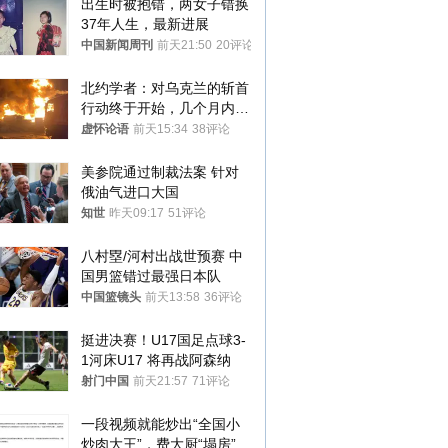
出生时被抱错，两女子错换
37年人生，最新进展
中国新闻周刊
前天21:50
20评论
北约学者：对乌克兰的斩首
行动终于开始，几个月内乌
将投降
虚怀论语
前天15:34
38评论
美参院通过制裁法案 针对
俄油气进口大国
知世
昨天09:17
51评论
八村塁/河村出战世预赛 中
国男篮错过最强日本队
中国篮镜头
前天13:58
36评论
挺进决赛！U17国足点球3-
1河床U17 将再战阿森纳
射门中国
前天21:57
71评论
一段视频就能炒出“全国小
炒肉大王”，费大厨“塌房”了