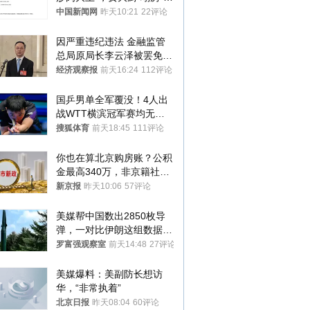
吗？
中国新闻网
昨天10:21
22评论
因严重违纪违法 金融监管
总局原局长李云泽被罢免全
国人大代表
经济观察报
前天16:24
112评论
国乒男单全军覆没！4人出
战WTT横滨冠军赛均无缘
八强
搜狐体育
前天18:45
111评论
你也在算北京购房账？公积
金最高340万，非京籍社保
1年
新京报
昨天10:06
57评论
美媒帮中国数出2850枚导
弹，一对比伊朗这组数据，
发现出大事了
罗富强观察室
前天14:48
27评论
美媒爆料：美副防长想访
华，“非常执着”
北京日报
昨天08:04
60评论