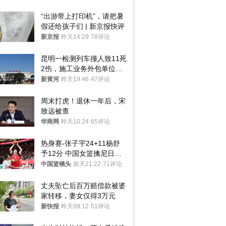
“出游带上打印机”，请把暑
假还给孩子们 | 新京报快评
新京报
昨天14:29
78评论
昆明一检测列车撞人致11死
2伤，施工业务外包单位被
罚1.5万元，国铁昆明局被
新黄河
昨天19:46
47评论
罚300万元
周末打虎！退休一年后，宋
致远被查
华商网
昨天10:24
65评论
热身赛-张子宇24+11杨舒
予12分 中国女篮擒尼日利
亚
中国篮镜头
前天21:22
71评论
丈夫坠亡后百万赔偿款被婆
家转移，妻女仅得3万元
新快报
昨天09:12
51评论