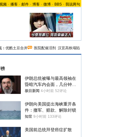
视频
-
播客
-
邮件
-
博客
-
微博
-
BBS
-
我说两句
点：
优酷土豆合并
医院配催泪剂
汉宜高铁塌陷
评榜
伊朗总统被曝与最高领袖在
昏暗汽车内会面，几分钟里
只能靠声音交谈难辨真假
极目新闻
4小时前
52评论
伊朗向美国提出海峡重开条
件：撤军、赔款、解除封锁
知世
9小时前
133评论
美国前总统拜登癌症扩散