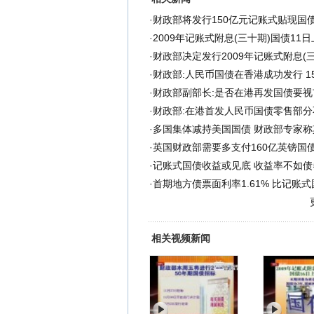
·
财政部将发行150亿元记账式贴现国
·
2009年记账式附息(三十期)国债11
·
财政部决定发行2009年记账式附息(
·
财政部:人民币国债在香港成功发行 15
·
财政部副部长:是否在港再发国债要视
·
财政部:在港首发人民币国债零售部分
·
多国集体减持美国国债 财政部专家称
·
英国财政部需要多支付160亿英镑国
·
记账式国债收益或见底 收益率不如债
·
首期地方债票面利率1.61% 比记账式国
相关视频新闻