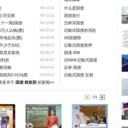
债
什么是国债
09-12-11
日上市交易
国债发行
09-12-11
三十一期)国债
怎样买国债
09-12-02
万人认购(图)
记账式国债的消息
09-10-21
市场反应(图)
06国债⑽
09-09-28
不少于20亿
记账式国债质押
09-09-17
其意在套现
国债 998
09-06-17
债利息
2008年记账式国债
09-05-07
券回购
证券 国债
09-04-02
债高0.01%(图
记账式国债 交易
09-03-27
更多关于
国债 财政部
的新闻>>
1/3