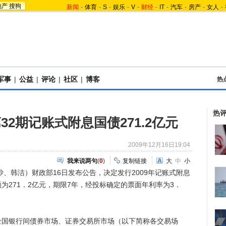
地产
搜狗
新闻
-
体育
-
S
-
娱乐
-
V
-
财经
-
IT
-
汽车
-
房产
-
女人
-
军事
|
公益
|
评论
|
社区
|
博客
热
热
32期记账式附息国债271.2亿元
2009年12月16日19:04
我来说两句
(
0
)
复制链接
大
中
小
、韩洁）财政部16日发布公告，决定发行2009年记账式附息
为271．2亿元，期限7年，经投标确定的票面年利率为3．
银行间债券市场、证券交易所市场（以下简称各交易场