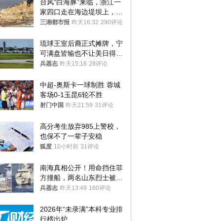
台风“白海豚”来临，浙江一
家四口走在海边堤坝上，其
中9岁男孩被巨浪卷入海
三湘都市报
昨天16:32
290评论
中，搜救仍在进行
琉球王室后裔正式摊牌，宁
可满盘皆输也不让美日得
逞，中国成关键
兵器志
昨天15:18
28评论
中超-奥斯卡一球制胜 蓉城
客场0-1玉昆6轮不胜
射门中国
昨天21:59
31评论
高分考生放弃985上警校，
也保不了一辈子安稳
狐度
10小时前
31评论
南海真相公开！用命挡住菲
方撞船，两名山东烈士被授
武警最高荣誉
兵器志
昨天13:49
160评论
2026年“未录满”本科专业排
行榜出炉