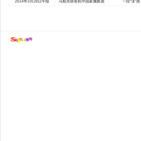
2014年3月28日午报
马航失联客机中国家属换酒
一段“沫”路
店