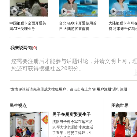
中国银联卡全面开通英
台北:银联卡开通使用首
大陆银联卡今可
国ATM受理业务
日 大陆游客冒雨拼..
费 将带来千亿商
我来说两句
(
0
)
*发表评论前请先注册成为搜狐用户，请点击右上角
“新用户注册”
进行注册！
民生视点
图说世界
男子在厕所娶妻生子
沈阳男子曾令军在这不足
20平方米的厕所小家生活
了五年，还娶了媳妇，生