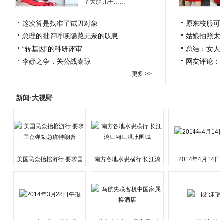
了大胖儿子……
这次算是找准了试刀对象
原来校服可
总理的批评呼唤隐藏无奈的叹息
姑娘拍照太
“转基因”的科研评审
总结：女人
李娜之争，关公战秦琼
网友评论：
更多 >>
新闻·大视野
美国民众抬棺游行 要求国
南方各地水患横行 长江漓
2014年4月14
会弹劾总统特朗普
江湘江洪水围城