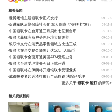
上网从搜狗开始
网页
新闻
相关新闻
·
世博场馆主题银联卡正式发行
09-12-
·
促进军队后勤保障社会化 军人保障卡"银联卡"发行
09-11-
·
中国银联卡在台开通三月刷出七亿新台币
09-11-
·
银联卡菲律宾商户受理环境大幅改善
09-10-
·
银联卡支付在消费品零售领域占比达三成
09-10-
·
银联卡在台交易金额累计达1亿元人民币
09-10-
·
中国银联卡全面开通英国ATM受理业务
09-08-
·
银联卡台湾受理业务今日正式开通
09-08-
·
中国银联将在伊朗将开通银联卡受理业务
09-06-
·
成都投资者起诉渣打银行产品欺诈 法院已受理
09-06-
更多关于
银联卡 渣打
的新闻>
相关视频新闻