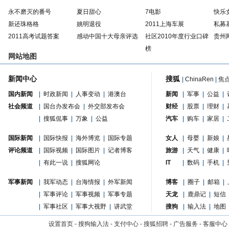
永不磨灭的番号
夏日甜心
7电影
快乐
新还珠格格
姚明退役
2011上海车展
私募
2011高考试题答案
感动中国十大母亲评选
社区2010年度行业口碑
贵州
榜
网站地图
新闻中心
搜狐
|
ChinaRen
|
焦
国内新闻
|
时政新闻
|
人事变动
|
港澳台
新闻
|
军事
|
公益
|
社会频道
|
国台办发布会
|
外交部发布会
财经
|
股票
|
理财
|
|
搜狐侃事
|
万象
|
公益
汽车
|
购车
|
家居
|
国际新闻
|
国际快报
|
海外博览
|
国际专题
女人
|
母婴
|
新娘
|
评论频道
|
国际视频
|
国际图片
|
记者博客
旅游
|
天气
|
健康
|
|
有此一说
|
搜狐网论
IT
|
数码
|
手机
|
军事新闻
|
我军动态
|
台海情报
|
外军新闻
博客
|
圈子
|
邮箱
|
|
军事评论
|
军事视频
|
军事专题
天龙
|
鹿鼎记
|
短信
|
军事社区
|
军事大视野
|
讲武堂
搜狗
|
输入法
|
地图
设置首页
-
搜狗输入法
-
支付中心
-
搜狐招聘
-
广告服务
-
客服中心