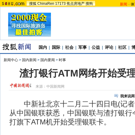
搜狐
ChinaRen
17173
焦点房地产
搜狗
新闻
-
体
国内
|
国际
|
社会
|
军事
|
公益
|
评论
|
社区
|
新闻中心
>
国内新闻
>
国内要闻
>
时事
渣打银行ATM网络开始受
来源：
中国新闻网
我来说两
中新社北京十二月二十四日电(记者
从中国银联获悉，中国银联与渣打银行
打旗下ATM机开始受理银联卡。