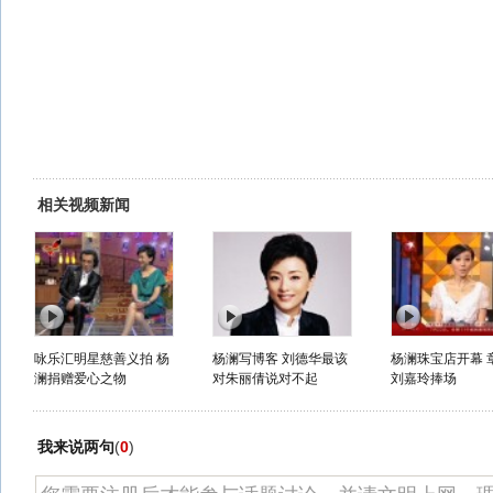
相关视频新闻
咏乐汇明星慈善义拍 杨
杨澜写博客 刘德华最该
杨澜珠宝店开幕 
澜捐赠爱心之物
对朱丽倩说对不起
刘嘉玲捧场
我来说两句
(
0
)