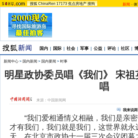
搜狐
ChinaRen
17173
焦点房地产
搜狗
新闻
-
体
国内
|
国际
|
社会
|
军事
|
公益
|
评论
|
社区
|
新闻中心
>
国内新闻
>
国内要闻
>
时事
明星政协委员唱《我们》 宋祖
唱
来源：
中国新闻网
我来说两
“我们爱相通情义相融，我们是亲密
才有我们，我们就是我们，这世界就永
天，在北京市政协十一届三次会议闭幕