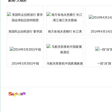
新闻·大视野
美国民众抬棺游行 要求国
南方各地水患横行 长江漓
2014年4月14
会弹劾总统特朗普
江湘江洪水围城
2014年3月28日午报
马航失联客机中国家属换酒
一段“沫”路
店