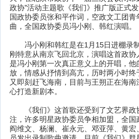
政协”活动主题歌《我们》推广版正式
国政协委员张和平作词，空政文工团青
曲，全国政协委员冯小刚、韩红演唱。
冯小刚和韩红是在1月15日进棚录
刚特意从南京飞回北京，演唱这首政协
是冯小刚第一次真正意义上的开唱，他
放，情感从抒情到高亢，历时两小时终
又即刻赶飞海南，目前与王朔正在海南
心打造新剧本。
《我们》这首歌还受到了文艺界政协
注，许多明星政协委员争相加盟，全国
阎维文、杨澜、崔永元、邓亚萍、黄宏
员发出录制歌曲邀请，目前《我们》群