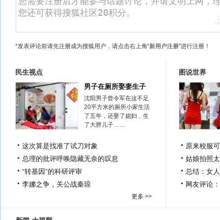
*发表评论前请先注册成为搜狐用户，请点击右上角
“新用户注册”
进行注册！
民生视点
图说世界
男子在厕所娶妻生子
沈阳男子曾令军在这不足
20平方米的厕所小家生活
了五年，还娶了媳妇，生
了大胖儿子……
这次算是找准了试刀对象
原来校服可
总理的批评呼唤隐藏无奈的叹息
姑娘拍照太
“转基因”的科研评审
总结：女人
李娜之争，关公战秦琼
网友评论：
更多 >>