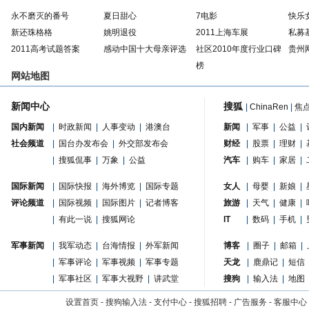
永不磨灭的番号
夏日甜心
7电影
快乐
新还珠格格
姚明退役
2011上海车展
私募
2011高考试题答案
感动中国十大母亲评选
社区2010年度行业口碑
贵州
榜
网站地图
新闻中心
搜狐
|
ChinaRen
|
焦
国内新闻
|
时政新闻
|
人事变动
|
港澳台
新闻
|
军事
|
公益
|
社会频道
|
国台办发布会
|
外交部发布会
财经
|
股票
|
理财
|
|
搜狐侃事
|
万象
|
公益
汽车
|
购车
|
家居
|
国际新闻
|
国际快报
|
海外博览
|
国际专题
女人
|
母婴
|
新娘
|
评论频道
|
国际视频
|
国际图片
|
记者博客
旅游
|
天气
|
健康
|
|
有此一说
|
搜狐网论
IT
|
数码
|
手机
|
军事新闻
|
我军动态
|
台海情报
|
外军新闻
博客
|
圈子
|
邮箱
|
|
军事评论
|
军事视频
|
军事专题
天龙
|
鹿鼎记
|
短信
|
军事社区
|
军事大视野
|
讲武堂
搜狗
|
输入法
|
地图
设置首页
-
搜狗输入法
-
支付中心
-
搜狐招聘
-
广告服务
-
客服中心