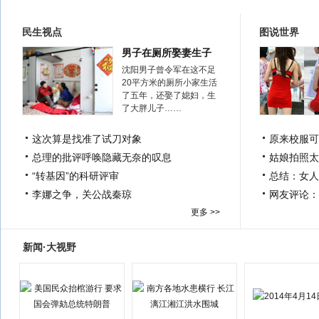
民生视点
图说世界
男子在厕所娶妻生子
沈阳男子曾令军在这不足
20平方米的厕所小家生活
了五年，还娶了媳妇，生
了大胖儿子……
这次算是找准了试刀对象
原来校服可
总理的批评呼唤隐藏无奈的叹息
姑娘拍照太
“转基因”的科研评审
总结：女人
李娜之争，关公战秦琼
网友评论：
更多 >>
新闻·大视野