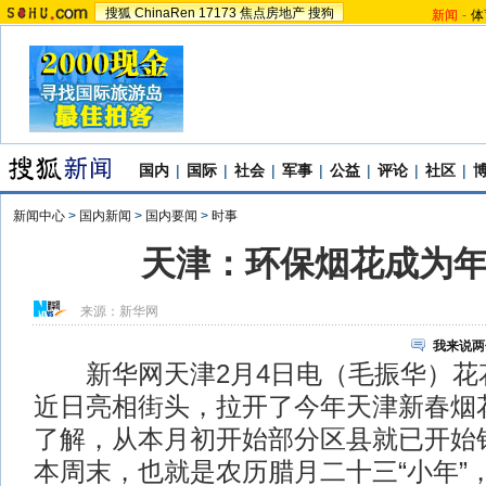
搜狐
ChinaRen
17173
焦点房地产
搜狗
新闻
-
体
国内
|
国际
|
社会
|
军事
|
公益
|
评论
|
社区
|
新闻中心
>
国内新闻
>
国内要闻
>
时事
天津：环保烟花成为
来源：
新华网
我来说两
新华网天津2月4日电（毛振华）花
近日亮相街头，拉开了今年天津新春烟
了解，从本月初开始部分区县就已开始
本周末，也就是农历腊月二十三“小年”