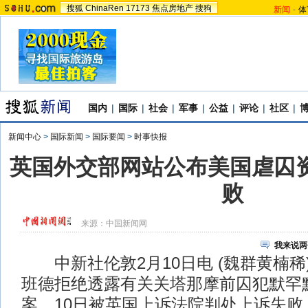
搜狐
ChinaRen
17173
焦点房地产
搜狗
新闻
-
体
国内
|
国际
|
社会
|
军事
|
公益
|
评论
|
社区
|
新闻中心
>
国际新闻
>
国际要闻
>
时事快报
英国外交部网站公布美国虐囚资
败
来源：
中国新闻网
我来说两
中新社伦敦2月10日电 (魏群黄楠稀
班德拒绝透露有关关塔那摩前囚犯默罕
案，10日被英国上诉法院判处上诉失败