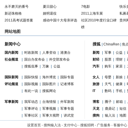
永不磨灭的番号
夏日甜心
7电影
快乐
新还珠格格
姚明退役
2011上海车展
私募
2011高考试题答案
感动中国十大母亲评选
社区2010年度行业口碑
贵州
榜
网站地图
新闻中心
搜狐
|
ChinaRen
|
焦
国内新闻
|
时政新闻
|
人事变动
|
港澳台
新闻
|
军事
|
公益
|
社会频道
|
国台办发布会
|
外交部发布会
财经
|
股票
|
理财
|
|
搜狐侃事
|
万象
|
公益
汽车
|
购车
|
家居
|
国际新闻
|
国际快报
|
海外博览
|
国际专题
女人
|
母婴
|
新娘
|
评论频道
|
国际视频
|
国际图片
|
记者博客
旅游
|
天气
|
健康
|
|
有此一说
|
搜狐网论
IT
|
数码
|
手机
|
军事新闻
|
我军动态
|
台海情报
|
外军新闻
博客
|
圈子
|
邮箱
|
|
军事评论
|
军事视频
|
军事专题
天龙
|
鹿鼎记
|
短信
|
军事社区
|
军事大视野
|
讲武堂
搜狗
|
输入法
|
地图
设置首页
-
搜狗输入法
-
支付中心
-
搜狐招聘
-
广告服务
-
客服中心