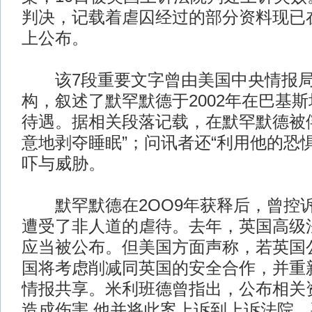
判决，记载着虐囚经过的部分资料现已
上公布。
该7段重要文字曾由美国中央情报局
构，叙述了默罕默德于2002年在巴基
待遇。据相关段落记载，在默罕默德被
意地剥夺睡眠”；问讯者还“利用他的恐
吓与威胁。
默罕默德在2OO9年获释后，曾控
遭受了非人道的虐待。去年，英国高级
应当被公布。但美国方面声称，若英国
国将考虑削减同英国的安全合作，并重
情报共享。米利班德曾指出，公布相关
造成伤害,他并将此案上诉到上诉法院