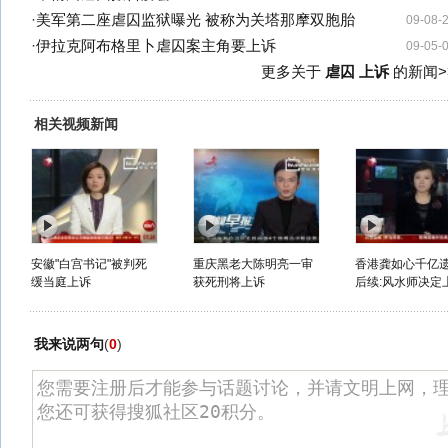
·
美军第二座虐囚监狱曝光 被称为关塔那摩双胞胎
09-08-
·
伊拉克阿布格里卜虐囚案主角要上诉
09-05-
更多关于
虐囚 上诉
的新闻>
相关视频新闻
安徽"白宫书记"被判死
重庆黑老大陈明亮一审
香港龚如心千亿
缓当庭上诉
获死刑将上诉
后续:风水师决定
我来说两句
(
0
)