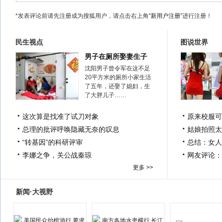
*发表评论前请先注册成为搜狐用户，请点击右上角
“新用户注册”
进行注册！
民生视点
图说世界
男子在厕所娶妻生子
沈阳男子曾令军在这不足
20平方米的厕所小家生活
了五年，还娶了媳妇，生
了大胖儿子……
这次算是找准了试刀对象
原来校服可
总理的批评呼唤隐藏无奈的叹息
姑娘拍照太
“转基因”的科研评审
总结：女人
李娜之争，关公战秦琼
网友评论：
更多 >>
新闻·大视野