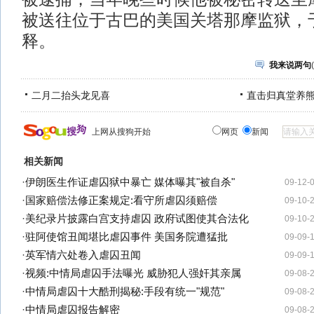
被送往位于古巴的美国关塔那摩监狱，于
释。
我来说两句
(
二月二抬头龙见喜
直击归真堂养
上网从搜狗开始
网页
新闻
相关新闻
·
伊朗医生作证虐囚狱中暴亡 媒体曝其"被自杀"
09-12-
·
国家赔偿法修正案规定:看守所虐囚须赔偿
09-10-
·
美纪录片披露白宫支持虐囚 政府试图使其合法化
09-10-
·
驻阿使馆丑闻堪比虐囚事件 美国务院遭猛批
09-09-
·
英军情六处卷入虐囚丑闻
09-09-
·
视频:中情局虐囚手法曝光 威胁犯人强奸其亲属
09-08-
·
中情局虐囚十大酷刑揭秘:手段有统一"规范"
09-08-
·
中情局虐囚报告解密
09-08-