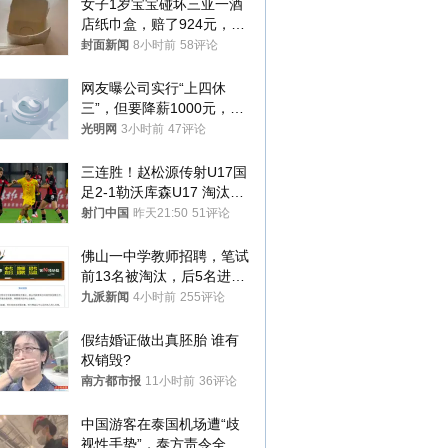
女子1岁宝宝碰坏三亚一酒
店纸巾盒，赔了924元，发
帖吐槽后酒店退还一半的
封面新闻
8小时前
58评论
钱，当地市监局回应
网友曝公司实行“上四休
三”，但要降薪1000元，不
接受只能辞职
光明网
3小时前
47评论
三连胜！赵松源传射U17国
足2-1勒沃库森U17 淘汰赛
将战河床
射门中国
昨天21:50
51评论
佛山一中学教师招聘，笔试
前13名被淘汰，后5名进体
检，被疑萝卜岗，官方通
九派新闻
4小时前
255评论
报：已叫停
假结婚证做出真胚胎 谁有
权销毁?
南方都市报
11小时前
36评论
中国游客在泰国机场遭“歧
视性手势”，泰方责令全面