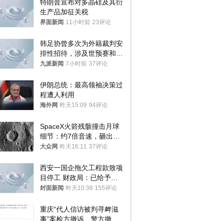
特朗普宣布对多晶硅及其衍
生产品加征关税
界面新闻
11小时前
23评论
韩足协曾多次为外籍裁判安
排性招待，涉及世预赛和奥
预赛，韩足协回应
九派新闻
7小时前
37评论
伊朗总统：最高领袖决策过
程遭人利用
海外网
昨天15:09
94评论
SpaceX火箭残骸撞击月球
细节：约7倍音速，砸出直
径约30米撞击坑
大众网
昨天16:11
37评论
西安一国企拖欠工程款致项
目停工 财政局：已给予处
分，正督促整改
封面新闻
昨天10:38
155评论
重庆“代人信访被判寻衅滋
事”案检方撤诉、警方撤