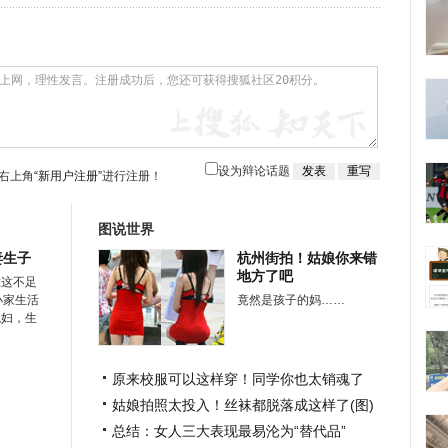
设为辩论话题
右上角
“新用户注册”
进行注册！
图说世界
妻生子
杭州街拍！姑娘你来错
地方了吧
在这不足
小家生活
竟然是孩子的妈……
媳妇，生
原来校服可以这样穿！同学你也太销魂了
姑娘拍照太投入！丝袜都脱落成这样了(图)
总结：女人三大表现最易沦为“替代品”