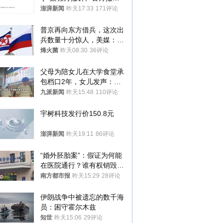
案，两被告人获国赔
澎湃新闻
昨天17:33
171评论
普京再向东方借兵，这次出
兵数量十分惊人，美媒：俄
朝要动真格？
烽火菌
昨天08:30
36评论
父母为陪女儿在大学食堂承
包档口2年，女儿发声：初
衷是为了陪伴，毕业后将不
九派新闻
昨天15:48
110评论
再营业
宇树科技发行价150.8元
澎湃新闻
昨天19:11
86评论
“婚外胚胎案”：假证为何能
在医院通行？谁有权销毁胚
胎？
南方都市报
昨天15:29
28评论
伊朗战争中被遗忘的数千海
员：困守霍尔木兹
知世
昨天15:06
29评论