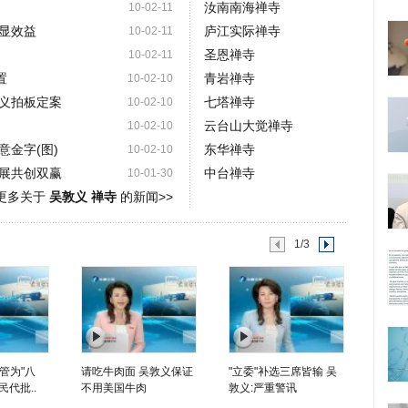
汝南南海禅寺
10-02-11
显效益
庐江实际禅寺
10-02-11
圣恩禅寺
10-02-11
置
青岩禅寺
10-02-10
义拍板定案
七塔禅寺
10-02-10
云台山大觉禅寺
10-02-10
金字(图)
东华禅寺
10-02-10
展共创双赢
中台禅寺
10-01-30
更多关于
吴敦义 禅寺
的新闻>>
1/3
管为"八
请吃牛肉面 吴敦义保证
"立委"补选三席皆输 吴
民代批..
不用美国牛肉
敦义:严重警讯