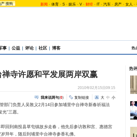
地产
搜狗
新闻
-
体育
-
S
-
娱乐
-
V
-
财经
-
IT
-
汽车
-
房产
-
女人
-
军事
|
公益
|
评论
|
社区
|
博客
热
热
台禅寺许愿和平发展两岸双赢
2010年02月15日09:15
我来说两句
(
0
)
复制链接
大
中
小
部门负责人吴敦义2月14日参加埔里中台禅寺新春祈福法
发光”三愿。
回到南投县草屯镇故乡走春，他先后参访敦和宫、惠德宫
贺岁拜年，随后到埔里中台禅寺参香礼佛。