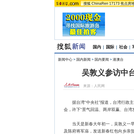
搜狐
ChinaRen
17173
焦点房
国内
|
国际
|
社会
|
新闻中心
>
国内新闻
>
国内要闻
>
港澳台
吴敦义参访中
来源：
人民网
据台湾“中央社”报道，台湾行政主管
会，许下“景气回温、两岸双赢、台湾
当天是新春大年初一，吴敦义一早即
及陈府将军庙，发送新春红包向乡亲