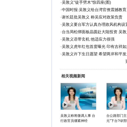
·
吴敦义"徒手劈木"惊四座(图)
·
中国时报:吴敦义给台湾官僚震撼教育
·
谢长廷批吴敦义 称吴应对政策负责
·
吴敦义要台军方认真办理政风机构设
·
台当局松绑面板晶圆赴大陆投资 吴敦
·
吴敦义语带玄机:他适应力很强
·
吴敦义虎年红包首度曝光 印有吉祥如意
·
吴敦义许下生日愿望 希望两岸和平发
相关视频新闻
吴敦义称将微调人事 台
台公路部门主
行政官员绷紧神经
元"下台?绿营