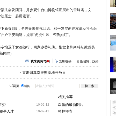
法会及团拜，并参观中台山博物馆正展出的雷峰塔古文
护法居士一起用素斋。
新春3愿，冬去春来景气回温、和平发展两岸双赢及社会融
户户平安顺遂，虎年“虎虎生风、气势如虹”。
怡及子女都随行，阖家参香礼佛。惟觉老和尚特别致赠吴
新闻网)
我来说两句
(
0
)
复制链接
责任编辑：赵婷
直击归真堂养熊基地开放日
网页
新闻
相关推荐
主委
双赢的最新图片
10-02-12
职是人才
柏林禅寺
10-02-12