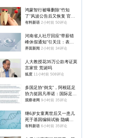
鸿蒙智行被曝删除“竹知
了”风波公告后又恢复 官媒
曾力挺：劝华为要大度的，
有料新语
2小时前
50评论
你们适不适合？
河南省人社厅回应“带薪错
峰休假通知”引关注：表述
不够准确，待修改后印发
界面新闻
2小时前
34评论
人大教授花35万公款考证莫
言家世 荒诞吗
狐度
11小时前
508评论
多国足协“倒戈”，阿根廷足
协力挺因凡蒂诺：国际足联
今后应继续在其领导下前行
观察者网
9小时前
35评论
继6岁女童离世后又一患儿
死于基因编辑试验 隐瞒一
年才对外披露
有料新语
6小时前
35评论