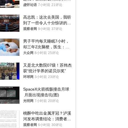
76岁老将扛旗
虚怀论语
7小时前
21评论
高志凯：这次去美国，我听
到了一些令人十分惊讶的消
息
观察者网
9小时前
37评论
男子平均每天睡眠7小时，
却三年2次脑梗，医生：这
样睡觉更伤身
大众网
8小时前
25评论
又是北大数院07级！苏炜杰
获“统计学界的诺贝尔奖”
环球网
3小时前
23评论
SpaceX火箭残骸撞击月球
 月面出现撞击坑(图)
光明网
7小时前
20评论
桃酥中吃出金属牙冠？泸溪
河发布调查结论：消费者已
澄清，所发视频情况不属实
观察者网
6小时前
30评论