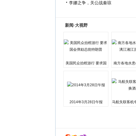
李娜之争，关公战秦琼
新闻·大视野
美国民众抬棺游行 要求国
南方各地水患
会弹劾总统特朗普
江湘江洪
2014年3月28日午报
马航失联客机
店