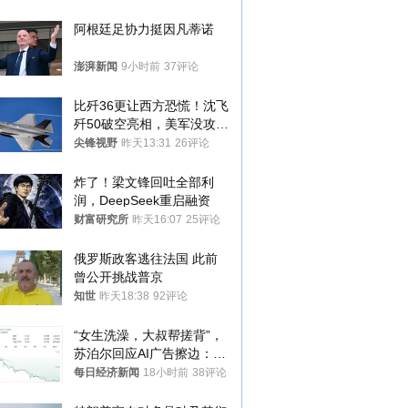
阿根廷足协力挺因凡蒂诺
澎湃新闻
9小时前
37评论
比歼36更让西方恐慌！沈飞
歼50破空亮相，美军没攻克
的技术被拿下
尖锋视野
昨天13:31
26评论
炸了！梁文锋回吐全部利
润，DeepSeek重启融资
财富研究所
昨天16:07
25评论
俄罗斯政客逃往法国 此前
曾公开挑战普京
知世
昨天18:38
92评论
“女生洗澡，大叔帮搓背”，
苏泊尔回应AI广告擦边：视
频全下架，已强化内容管理
每日经济新闻
18小时前
38评论
与审核