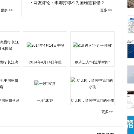
网友评论：李娜打球不为国难道有错？
更多 >>
更多 >>
横行 长江漓
2014年4月14日午报
欧洲进入“习近平时间”
水围城
中国家属换酒
一段“沫”路
幼儿园，请呵护我们的小孩
更多>>