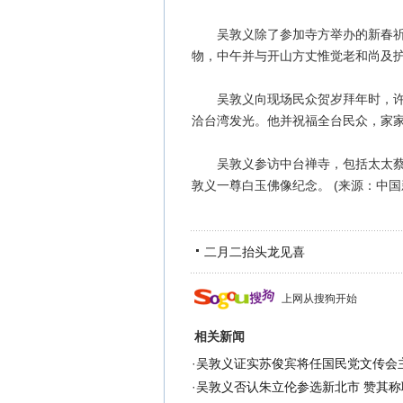
吴敦义除了参加寺方举办的新春祈福
物，中午并与开山方丈惟觉老和尚及
吴敦义向现场民众贺岁拜年时，许下
洽台湾发光。他并祝福全台民众，家家
吴敦义参访中台禅寺，包括太太蔡令
敦义一尊白玉佛像纪念。 (来源：中国
二月二抬头龙见喜
上网从搜狗开始
相关新闻
·
吴敦义证实苏俊宾将任国民党文传会
·
吴敦义否认朱立伦参选新北市 赞其称