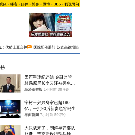
视频
-
播客
-
邮件
-
博客
-
微博
-
BBS
-
我说两句
点：
优酷土豆合并
医院配催泪剂
汉宜高铁塌陷
评榜
因严重违纪违法 金融监管
总局原局长李云泽被罢免全
国人大代表
经济观察报
1小时前
38评论
宇树王兴兴身家已超180
亿，一批90后新贵也将诞生
界面新闻
7小时前
59评论
大决战来了，朝鲜导弹部队
赴俄，普京新设特殊兵种，