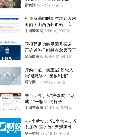
调查，对责任人采取最严厉
新黄河
9小时前
74评论
处分
献血屋暴雨时阻拦群众入内
避雨？山西忻州血站回应
中国新闻网
7小时前
23评论
阿根廷足协致函因凡蒂诺：
正确道路是继续在您领导下
足坛欧美汇
10小时前
54评论
弹药不足，美重启“超级大
炮”遭嘲讽：“废物利用”
环球网
11小时前
73评论
茅台，终于从“液体黄金”活
成了“一瓶酒”的样子
中国基金报
18小时前
52评论
每4个劳动力养1个老人，养
老床位“三连降”|晋观医养
第一财经
昨天19:48
64评论