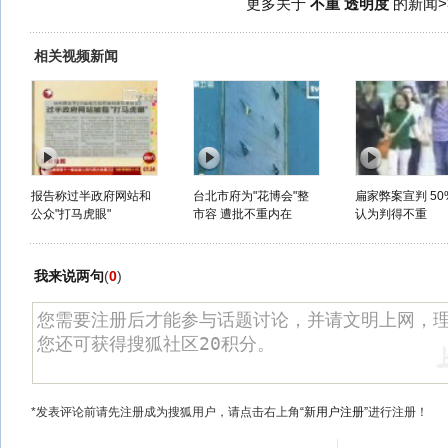
更多关于
不重 透明度
的新闻>
相关视频新闻
报告称过半政府网站和
台北市府为"花博会"整
扁家弊案宣判 50
公众"打马虎眼"
市容 遭批不重内在
认为判得不重
我来说两句
(
0
)
*发表评论前请先注册成为搜狐用户，请点击右上角
“新用户注册”
进行注册！