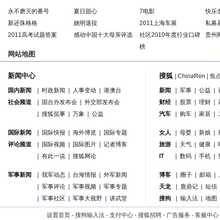
永不磨灭的番号
夏日甜心
7电影
快乐
新还珠格格
姚明退役
2011上海车展
私募
2011高考试题答案
感动中国十大母亲评选
社区2010年度行业口碑
贵州
榜
网站地图
新闻中心
搜狐
|
ChinaRen
|
焦
国内新闻
|
时政新闻
|
人事变动
|
港澳台
新闻
|
军事
|
公益
|
社会频道
|
国台办发布会
|
外交部发布会
财经
|
股票
|
理财
|
|
搜狐侃事
|
万象
|
公益
汽车
|
购车
|
家居
|
国际新闻
|
国际快报
|
海外博览
|
国际专题
女人
|
母婴
|
新娘
|
评论频道
|
国际视频
|
国际图片
|
记者博客
旅游
|
天气
|
健康
|
|
有此一说
|
搜狐网论
IT
|
数码
|
手机
|
军事新闻
|
我军动态
|
台海情报
|
外军新闻
博客
|
圈子
|
邮箱
|
|
军事评论
|
军事视频
|
军事专题
天龙
|
鹿鼎记
|
短信
|
军事社区
|
军事大视野
|
讲武堂
搜狗
|
输入法
|
地图
设置首页
-
搜狗输入法
-
支付中心
-
搜狐招聘
-
广告服务
-
客服中心