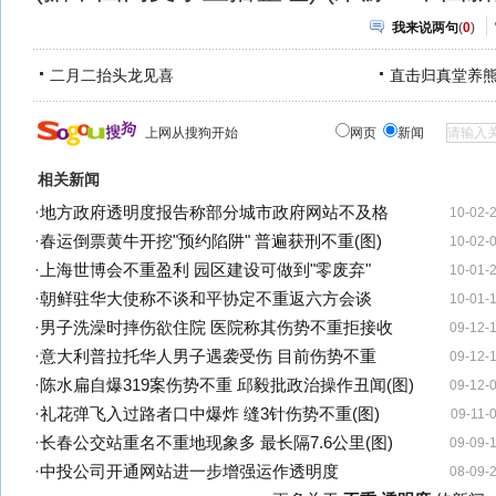
我来说两句
(
0
)
二月二抬头龙见喜
直击归真堂养
上网从搜狗开始
网页
新闻
相关新闻
·
地方政府透明度报告称部分城市政府网站不及格
10-02-
·
春运倒票黄牛开挖"预约陷阱" 普遍获刑不重(图)
10-02-
·
上海世博会不重盈利 园区建设可做到"零废弃"
10-01-
·
朝鲜驻华大使称不谈和平协定不重返六方会谈
10-01-
·
男子洗澡时摔伤欲住院 医院称其伤势不重拒接收
09-12-
·
意大利普拉托华人男子遇袭受伤 目前伤势不重
09-12-
·
陈水扁自爆319案伤势不重 邱毅批政治操作丑闻(图)
09-12-
·
礼花弹飞入过路者口中爆炸 缝3针伤势不重(图)
09-11-
·
长春公交站重名不重地现象多 最长隔7.6公里(图)
09-09-
·
中投公司开通网站进一步增强运作透明度
08-09-