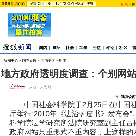
搜狐
ChinaRen
17173
焦点房地产
搜狗
新闻
-
体
国内
|
国际
|
社会
|
军事
|
公益
|
评论
|
社区
|
新闻中心
>
国内新闻
>
国内要闻
>
时事
地方政府透明度调查：个别网
来源：
人民网
我来说两
中国社会科学院于2月25日在中国
厅举行“2010年《法治蓝皮书》发布会
科学院法学研究所法院研究室副主任吕
政府网站只重形式不重内容，上这样的