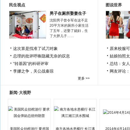
民生视点
图说世界
男子在厕所娶妻生子
沈阳男子曾令军在这不足
20平方米的厕所小家生活
了五年，还娶了媳妇，生
了大胖儿子……
这次算是找准了试刀对象
原来校服可
总理的批评呼唤隐藏无奈的叹息
姑娘拍照太
“转基因”的科研评审
总结：女人
李娜之争，关公战秦琼
网友评论：
更多 >>
新闻·大视野
美国民众抬棺游行 要求国
南方各地水患横行 长江漓
2014年4月14