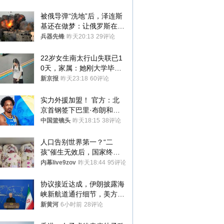
被俄导弹“洗地”后，泽连斯
基还在做梦：让俄罗斯在冬
季前求和？
兵器先锋
昨天20:13
29评论
22岁女生南太行山失联已1
0天，家属：她刚大学毕业
想到山里旅行
新京报
昨天23:18
60评论
实力外援加盟！ 官方：北
京首钢签下巴里·布朗和桑
普森
中国篮镜头
昨天18:15
38评论
人口告别世界第一？“二
孩”催生无效后，国家终于
向住房出手了！
内幕live9zov
昨天18:44
95评论
协议接近达成，伊朗披露海
峡新航道通行细节，美方再
提“倒计时”
新黄河
6小时前
28评论