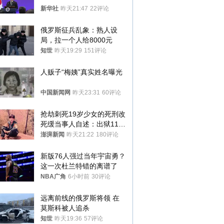
新华社
昨天21:47
22评论
俄罗斯征兵乱象：熟人设
局，拉一个人给8000元
知世
昨天19:29
151评论
人贩子“梅姨”真实姓名曝光
中国新闻网
昨天23:31
60评论
抢劫刺死19岁少女的死刑改
死缓当事人自述：出狱11年
间始终刻意躲避被害人家属
澎湃新闻
昨天21:22
180评论
新版76人强过当年宇宙勇？
这一次杜兰特错的离谱了
NBA广角
6小时前
30评论
远离前线的俄罗斯将领 在
莫斯科被人追杀
知世
昨天19:36
57评论