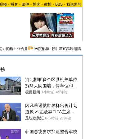
视频
-
播客
-
邮件
-
博客
-
微博
-
BBS
-
我说两句
点：
优酷土豆合并
医院配催泪剂
汉宜高铁塌陷
评榜
河北邯郸多个区县机关单位
拆除大院围墙，停车位和厕
所免费开放，当地多部门回
极目新闻
1小时前
45评论
应
因凡蒂诺就世界杯出售计划
道歉 不愿放弃FIFA主席职
位
足坛欧美汇
6小时前
27评论
韩国总统要求加速整合军校