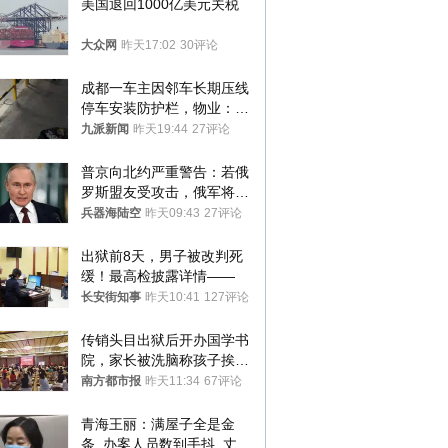
美国退回1000亿美元关税
大众网
昨天17:02
30评论
成都一车主因邻车长期压线
停车安装防护栏，物业：不
建议装护栏，也会影响自身
九派新闻
昨天19:44
27评论
停车
普京向北约严重警告：若俄
罗斯盟友受攻击，俄军将动
用核武器保护
兵器海陆空
昨天09:43
27评论
出狱前8天，男子被改判死
缓！最高检披露详情——
长安街知事
昨天10:41
127评论
传销头目出狱后开办国学书
院，家长被洗脑称孩子挨打
才有效果
南方都市报
昨天11:34
67评论
青海王丽：满屋子全是金
条, 办案人员数到手抖, 丈夫