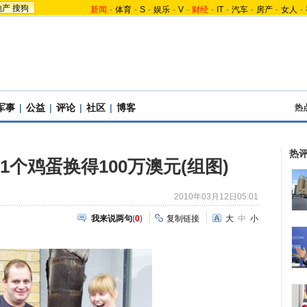
地产
搜狗
新闻
-
体育
-
S
-
娱乐
-
V
-
财经
-
IT
-
汽车
-
房产
-
女人
-
军事
|
公益
|
评论
|
社区
|
博客
热
热
1个鸡蛋换得100万澳元(组图)
2010年03月12日05:01
我来说两句
(
0
)
复制链接
大
中
小