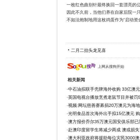
一枚红色曲别针最终换回一套漂亮的
因此不久前，当他们养在自家后院一只
不如法炮制地用这枚鸡蛋作为“启动资
二月二抬头龙见喜
上网从搜狗开始
相关新闻
·
中石油拟联手壳牌海外收购 33亿澳
·
英国电视台播放烹煮老鼠节目并被罚5
·
视频:网坛慈善赛募捐20万澳元为海
·
光明食品首次海外出手拟15亿澳元 
·
澳方报价乔尔35万澳元国安俱乐部已
·
赴澳印度留学生将减少两成 澳或损失7
·
澳大利亚政府将援助每位灾民3000澳元