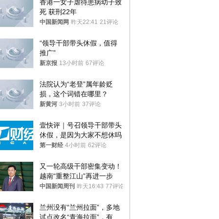
香港一女子虐待患病幼子致
死 获刑22年
中国新闻网
昨天22:41
21评论
“领导干部带头休假，值得
推广”
新京报
13小时前
67评论
法院认为“老登”属年龄贬
损，这个词错在哪里？
新黄河
3小时前
37评论
壹快评｜号召领导干部带头
休假，是因为大家不想休吗
第一财经
4小时前
62评论
又一轮高级干部密集变动！
越南“重整江山”再进一步
中国新闻周刊
昨天16:43
77评论
兰州没有“兰州拉面”，多地
试点改名“青海拉面”，有商