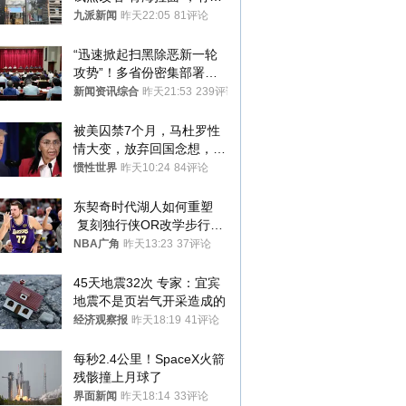
家改名已两年
九派新闻
昨天22:05
81评论
“迅速掀起扫黑除恶新一轮
攻势”！多省份密集部署，
公布举报方式
新闻资讯综合
昨天21:53
239评论
被美囚禁7个月，马杜罗性
情大变，放弃回国念想，最
后嘱托已公开
惯性世界
昨天10:24
84评论
东契奇时代湖人如何重塑
 复刻独行侠OR改学步行
者？
NBA广角
昨天13:23
37评论
45天地震32次 专家：宜宾
地震不是页岩气开采造成的
经济观察报
昨天18:19
41评论
每秒2.4公里！SpaceX火箭
残骸撞上月球了
界面新闻
昨天18:14
33评论