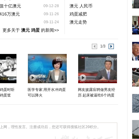
值十亿澳元
澳元 人民币
09-12-28
16万澳元
鸡蛋减肥
09-11-26
澳元走势
09-11-24
更多关于
澳元 鸡蛋
的新闻>>
1/3
鸡蛋时听
医学专家:用开水冲鸡蛋
网友披露应聘做男友经
鸡蛋筐
可以降火
历 起床被逼吃6个鸡蛋