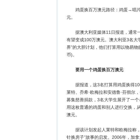
鸡蛋换百万澳元路径：鸡蛋→唱片→
元。
据澳大利亚媒体11日报道，通常一
有望变成100万澳元。澳大利亚3名大
界”的大胆计划，他们打算用以物易物的
币)。
要用一个鸡蛋换百万澳元
据报道，这3名打算用鸡蛋换得100
莱特、乔希·欧梅拉和安德鲁·芬彻尔，
募集慈善捐款，3名大学生展开了一个
用这枚普通的鸡蛋和别人进行交换，从
澳元。
据该计划发起人莱特和欧梅拉称，他
针换房子”故事的启发。2006年，