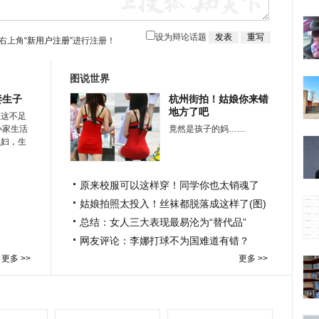
设为辩论话题
右上角
“新用户注册”
进行注册！
图说世界
妻生子
杭州街拍！姑娘你来错
地方了吧
在这不足
小家生活
竟然是孩子的妈……
媳妇，生
原来校服可以这样穿！同学你也太销魂了
姑娘拍照太投入！丝袜都脱落成这样了(图)
总结：女人三大表现最易沦为“替代品”
网友评论：李娜打球不为国难道有错？
更多 >>
更多 >>