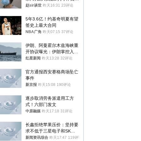
受不了提前离场
赵sir谈世
昨天16:31
23评论
5年3.6亿！约基奇明夏有望
签史上最大合同
NBA广角
昨天07:15
37评论
伊朗、阿曼霍尔木兹海峡重
开协议曝光：伊朗掌控入湾
航道，与阿曼平分“服务费”
红星新闻
昨天13:28
32评论
官方通报西安赛格商场坠亡
事件
新京报
昨天15:08
190评论
逐步取消劳务派遣用工方
式！六部门发文
中原融媒
昨天17:18
31评论
长鑫拒绝苹果压价：坚持要
求不低于三星电子和SK海
力士
新闻资讯综合
昨天17:47
119评论