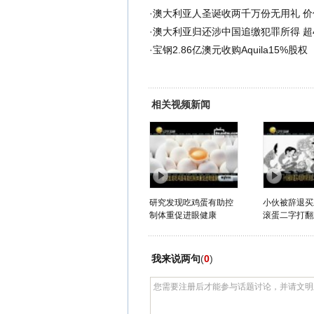
·
澳大利亚人圣诞收两千万份无用礼 价
·
澳大利亚归还涉中国追缴犯罪所得 超4
·
宝钢2.86亿澳元收购Aquila15%股权
相关视频新闻
研究发现吃鸡蛋有助控
小伙被辞退买
制体重促进眼健康
滚蛋二字打翻
我来说两句
(
0
)