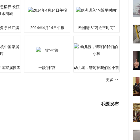
横行 长江漓
2014年4月14日午报
欧洲进入“习近平时间”
水围城
中国家属换酒
一段“沫”路
幼儿园，请呵护我们的小孩
更多>>
我要发布