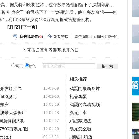
公寓。据莱特和欧梅拉称，这个故事给他们留下了深刻印象，
名叫“热盒子”的母鸡下了一个鸡蛋之后，他们突发奇想——何
金”，利用它最终换得100万澳元捐献给慈善机构。
[1] [
2
] [
下一页
]
我来说两句
(
0
)
复制链接
责任编辑：新闻公共帐号1
直击归真堂养熊基地开放日
网页
新闻
相关推荐
元开发煤层气
鸡蛋的最新图片
10-03-09
500澳元
礼品鸡蛋
10-02-10
地赈灾
鸡蛋的高清视频
10-01-19
购澳最大炼糖厂
澳元汇率
10-01-13
同意静候大将
鸡蛋减肥法
10-01-07
800万澳元(图
澳元怎么啦
10-01-06
(图)
脂肪肝 鸡蛋
09-12-31