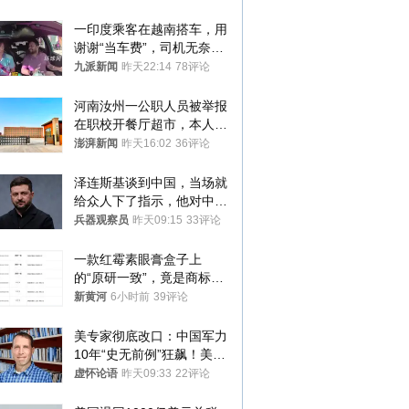
一印度乘客在越南搭车，用
谢谢“当车费”，司机无奈发
笑；印度网友：不代表印度
九派新闻
昨天22:14
78评论
人
河南汝州一公职人员被举报
在职校开餐厅超市，本人回
应称“是给别人帮忙”
澎湃新闻
昨天16:02
36评论
泽连斯基谈到中国，当场就
给众人下了指示，他对中国
和中乌关系，显然又有了新
兵器观察员
昨天09:15
33评论
的想法
一款红霉素眼膏盒子上
的“原研一致”，竟是商标！
律师：极易误导消费者；网
新黄河
6小时前
39评论
友：药企不应打擦边球
美专家彻底改口：中国军力
10年“史无前例”狂飙！美军
真慌了
虚怀论语
昨天09:33
22评论