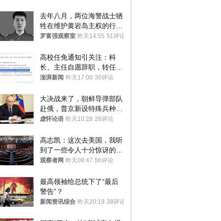
去年八月，两位海警战士牺
牲在维护黄岩岛主权的行动
中
罗富强观察室
昨天14:55
51评论
高校任免通知引关注：科
长、主任自愿辞职，转任思
政辅导员
澎湃新闻
昨天17:00
30评论
大决战来了，朝鲜导弹部队
赴俄，普京新设特殊兵种，
76岁老将扛旗
虚怀论语
昨天10:28
26评论
高志凯：这次去美国，我听
到了一些令人十分惊讶的消
息
观察者网
昨天08:47
56评论
最高领袖给总统下了“最后
警告”？
新闻资讯综合
昨天20:19
38评论