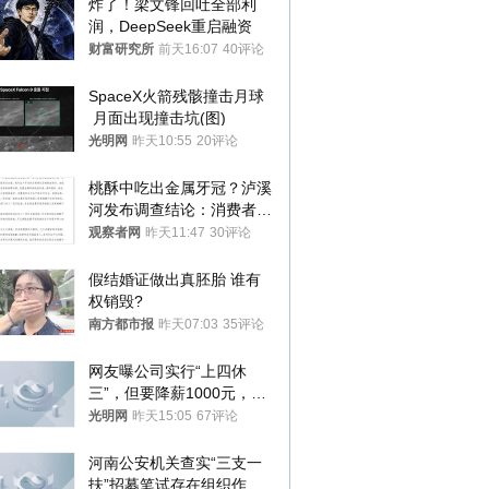
炸了！梁文锋回吐全部利
润，DeepSeek重启融资
财富研究所
前天16:07
40评论
SpaceX火箭残骸撞击月球
 月面出现撞击坑(图)
光明网
昨天10:55
20评论
桃酥中吃出金属牙冠？泸溪
河发布调查结论：消费者已
澄清，所发视频情况不属实
观察者网
昨天11:47
30评论
假结婚证做出真胚胎 谁有
权销毁?
南方都市报
昨天07:03
35评论
网友曝公司实行“上四休
三”，但要降薪1000元，不
接受只能辞职
光明网
昨天15:05
67评论
河南公安机关查实“三支一
扶”招募笔试存在组织作弊