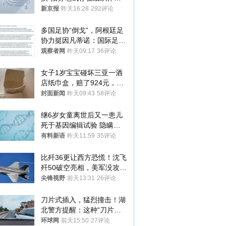
犯罪行为
新京报
昨天16:28
292评论
多国足协“倒戈”，阿根廷足
协力挺因凡蒂诺：国际足联
今后应继续在其领导下前行
观察者网
昨天09:17
36评论
女子1岁宝宝碰坏三亚一酒
店纸巾盒，赔了924元，发
帖吐槽后酒店退还一半的
封面新闻
昨天09:43
58评论
钱，当地市监局回应
继6岁女童离世后又一患儿
死于基因编辑试验 隐瞒一
年才对外披露
有料新语
昨天11:59
35评论
比歼36更让西方恐慌！沈飞
歼50破空亮相，美军没攻克
的技术被拿下
尖锋视野
前天13:31
26评论
刀片式插入，猛烈撞击！湖
北警方提醒：这种“刀片超
车”，太危险了
环球网
前天15:50
27评论