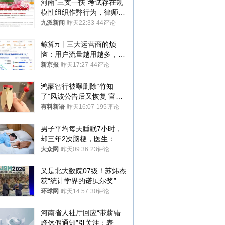
河南“三支一扶”考试存在规
模性组织作弊行为，律师：
涉嫌非法获取国家秘密罪等
九派新闻
昨天22:33
44评论
罪名
鲸算π丨三大运营商的烦
恼：用户流量越用越多，收
入却越来越少
新京报
昨天17:27
44评论
鸿蒙智行被曝删除“竹知
了”风波公告后又恢复 官媒
曾力挺：劝华为要大度的，
有料新语
昨天16:07
195评论
你们适不适合？
男子平均每天睡眠7小时，
却三年2次脑梗，医生：这
样睡觉更伤身
大众网
昨天09:36
23评论
又是北大数院07级！苏炜杰
获“统计学界的诺贝尔奖”
环球网
昨天14:57
30评论
河南省人社厅回应“带薪错
峰休假通知”引关注：表述