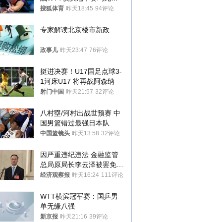
八强
搜狐体育
昨天18:45
94评论
专家解读北京楼市新政
政事儿
昨天23:47
76评论
挺进决赛！U17国足点球3-
1河床U17 将再战阿森纳
射门中国
昨天21:57
32评论
八村塁/河村出战世预赛 中
国男篮错过最强日本队
中国篮镜头
昨天13:58
32评论
因严重违纪违法 金融监管
总局原局长李云泽被罢免全
国人大代表
经济观察报
昨天16:24
111评论
WTT横滨冠军赛：国乒男
单无缘八强
新京报
昨天21:16
39评论