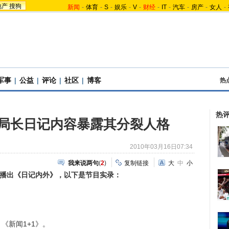
地产
搜狗
新闻
-
体育
-
S
-
娱乐
-
V
-
财经
-
IT
-
汽车
-
房产
-
女人
-
军事
|
公益
|
评论
|
社区
|
博客
热
热
”局长日记内容暴露其分裂人格
2010年03月16日07:34
我来说两句
(
2
)
复制链接
大
中
小
+1》播出《日记内外》，以下是节目实录：
新闻1+1》。