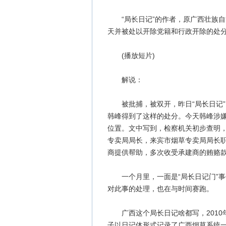
“局长日记”的作者，原广西壮族自
天并被处以开除党籍和行政开除的处
(播放短片)
解说：
被批捕，被双开，昨日“局长日记”
韩峰得到了这样的处分。今天韩峰涉
位置。文中写到，检察机关初步查明，2
专卖局局长，来宾市烟草专卖局局长
商提供帮助，多次收受承建商的贿赂款共
一个月里，一面是“局长日记门”事
对此事的处理，也在与时间赛跑。
广西这个局长日记啥都写，2010
子以日记体形式记录了广西烟草系统