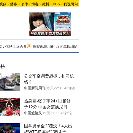
视频
-
播客
-
邮件
-
博客
-
微博
-
BBS
-
我说两句
点：
优酷土豆合并
医院配催泪剂
汉宜高铁塌陷
评榜
公交车空调费超标，扣司机
钱？
中国新闻周刊
昨天22:31
42评论
热身赛-张子宇24+11杨舒
予12分 中国女篮擒尼日利
亚
中国篮镜头
昨天21:22
46评论
国乒男单全军覆没！4人出
战WTT横滨冠军赛均无缘