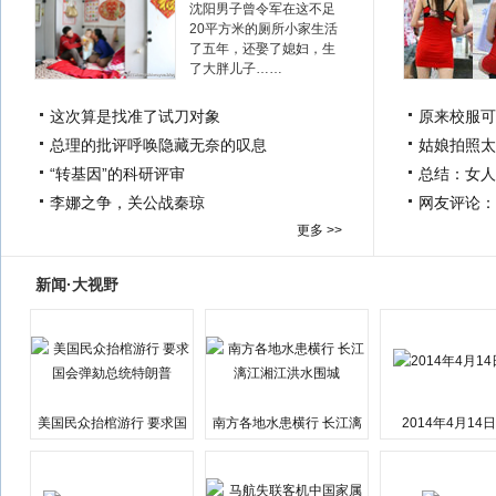
沈阳男子曾令军在这不足
20平方米的厕所小家生活
了五年，还娶了媳妇，生
了大胖儿子……
这次算是找准了试刀对象
原来校服可
总理的批评呼唤隐藏无奈的叹息
姑娘拍照太
“转基因”的科研评审
总结：女人
李娜之争，关公战秦琼
网友评论：
更多 >>
新闻·大视野
美国民众抬棺游行 要求国
南方各地水患横行 长江漓
2014年4月14
会弹劾总统特朗普
江湘江洪水围城