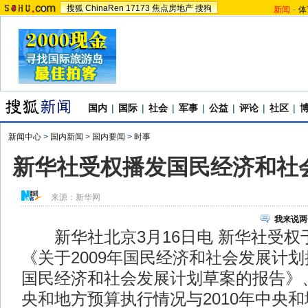
搜狐
ChinaRen
17173
焦点房地产
搜狗
新闻
-
体
国内
|
国际
|
社会
|
军事
|
公益
|
评论
|
社区
|
新闻中心
>
国内新闻
>
国内要闻
>
时事
新华社受权播发国民经济和社
来源：
新华网
我来说两
新华社北京3月16日电 新华社受权于
《关于2009年国民经济和社会发展计划
国民经济和社会发展计划草案的报告》、
央和地方预算执行情况与2010年中央