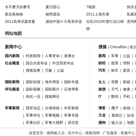
永不磨灭的番号
夏日甜心
7电影
快乐
新还珠格格
姚明退役
2011上海车展
私募
2011高考试题答案
感动中国十大母亲评选
社区2010年度行业口碑
贵州
榜
网站地图
新闻中心
搜狐
|
ChinaRen
|
焦
国内新闻
|
时政新闻
|
人事变动
|
港澳台
新闻
|
军事
|
公益
|
社会频道
|
国台办发布会
|
外交部发布会
财经
|
股票
|
理财
|
|
搜狐侃事
|
万象
|
公益
汽车
|
购车
|
家居
|
国际新闻
|
国际快报
|
海外博览
|
国际专题
女人
|
母婴
|
新娘
|
评论频道
|
国际视频
|
国际图片
|
记者博客
旅游
|
天气
|
健康
|
|
有此一说
|
搜狐网论
IT
|
数码
|
手机
|
军事新闻
|
我军动态
|
台海情报
|
外军新闻
博客
|
圈子
|
邮箱
|
|
军事评论
|
军事视频
|
军事专题
天龙
|
鹿鼎记
|
短信
|
军事社区
|
军事大视野
|
讲武堂
搜狗
|
输入法
|
地图
设置首页
-
搜狗输入法
-
支付中心
-
搜狐招聘
-
广告服务
-
客服中心