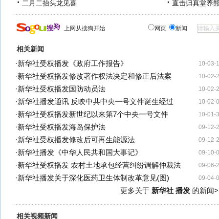
二月二抬头龙见喜
直击归真堂养
上网从搜狗开始
网页
新闻
相关新闻
·
新华社受权播发《政府工作报告》
10-03-
·
新华社受权播发修改著作权法决定和修正后法案
10-02-
·
新华社受权播发国防动员法
10-02-
·
新华社播发通讯 反映中共中央一号文件诞生经过
10-02-
·
新华社受权播发新世纪以来第7个中央一号文件
10-01-
·
新华社受权播发海岛保护法
09-12-
·
新华社受权播发修改后可再生能源法
09-12-
·
新华社播发《中华人民共和国大事记》
09-10-
·
新华社受权播发 农村土地承包经营纠纷调解仲裁法
09-06-
·
新华社播发关于深化医药卫生体制改革意见(图)
09-04-
更多关于
新华社 播发
的新闻>
相关视频新闻