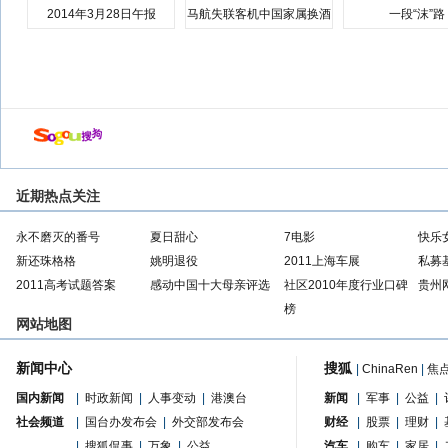
2014年3月28日午报
马航失联客机中国家属换酒
一段“沫”路
店
近期热点关注
永不磨灭的番号
夏日甜心
7电影
快乐
新还珠格格
姚明退役
2011上海车展
私募
2011高考试题答案
感动中国十大母亲评选
社区2010年度行业口碑
贵州
榜
网站地图
新闻中心
搜狐
|
ChinaRen
|
焦
国内新闻
|
时政新闻
|
人事变动
|
港澳台
新闻
|
军事
|
公益
|
社会频道
|
国台办发布会
|
外交部发布会
财经
|
股票
|
理财
|
|
搜狐侃事
|
万象
|
公益
汽车
|
购车
|
家居
|