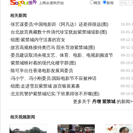
上网从搜狗开始
网页
新闻
相关新闻
·
张艺谋委员:中国电影距《阿凡达》还差得很远(图)
10-03-
·
台北故宫典藏数十件清代珍宝犹如紫禁城缩影(图)
10-01-
·
组图:紫禁城内守活寡的宫女
09-12-
·
故宫高规格接待奥巴马 院长导游紫禁城(图)
09-11-
·
委员建议取消央视文艺、体育、电影、电视剧频道节
09-11-
·
紫禁城映衬着的现代化楼宇群(图)
09-10-
·
陈可辛出任香港电影发展局委员
09-03-
·
冯小宁、冯小刚委员:国际电影节不应被神话
09-03-
·
组图:走进雪后紫禁城 故宫银装素裹
09-02-
·
北京民警护紫禁城纪实:下班累得张不开嘴(图)
08-10-
更多关于
丹增 紫禁城
的新闻>
相关视频新闻