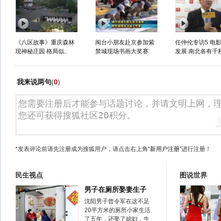
《八区故事》重庆森林
闽台小朋友赴京参加紫
任仲伦专访5 电
现神秘庄园 格局似..
禁城现场书画大奖赛
发展 南北各有千
我来说两句
(
0
)
*发表评论前请先注册成为搜狐用户，请点击右上角
“新用户注册”
进行注册！
民生视点
图说世界
男子在厕所娶妻生子
沈阳男子曾令军在这不足
20平方米的厕所小家生活
了五年，还娶了媳妇，生