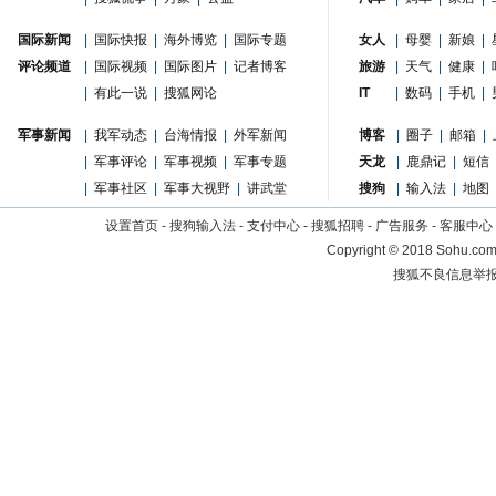
国际新闻
|
国际快报
|
海外博览
|
国际专题
女人
|
母婴
|
新娘
|
评论频道
|
国际视频
|
国际图片
|
记者博客
旅游
|
天气
|
健康
|
|
有此一说
|
搜狐网论
IT
|
数码
|
手机
|
军事新闻
|
我军动态
|
台海情报
|
外军新闻
博客
|
圈子
|
邮箱
|
|
军事评论
|
军事视频
|
军事专题
天龙
|
鹿鼎记
|
短信
|
军事社区
|
军事大视野
|
讲武堂
搜狗
|
输入法
|
地图
设置首页
-
搜狗输入法
-
支付中心
-
搜狐招聘
-
广告服务
-
客服中心
Copyright
©
2018 Sohu.com 
搜狐不良信息举