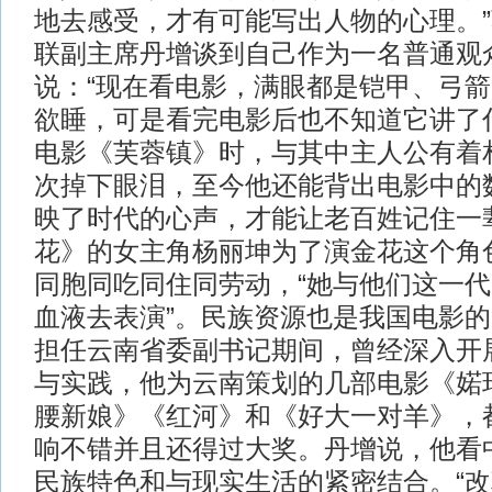
地去感受，才有可能写出人物的心理。
联副主席丹增谈到自己作为一名普通观
说：“现在看电影，满眼都是铠甲、弓
欲睡，可是看完电影后也不知道它讲了
电影《芙蓉镇》时，与其中主人公有着
次掉下眼泪，至今他还能背出电影中的
映了时代的心声，才能让老百姓记住一
花》的女主角杨丽坤为了演金花这个角
同胞同吃同住同劳动，“她与他们这一
血液去表演”。民族资源也是我国电影
担任云南省委副书记期间，曾经深入开
与实践，他为云南策划的几部电影《婼
腰新娘》《红河》和《好大一对羊》，
响不错并且还得过大奖。丹增说，他看
民族特色和与现实生活的紧密结合。“改