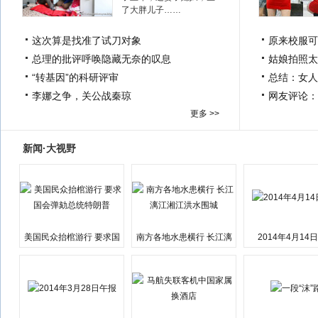
了大胖儿子……
这次算是找准了试刀对象
原来校服可
总理的批评呼唤隐藏无奈的叹息
姑娘拍照太
“转基因”的科研评审
总结：女人
李娜之争，关公战秦琼
网友评论：
更多 >>
新闻·大视野
美国民众抬棺游行 要求国
南方各地水患横行 长江漓
2014年4月14
会弹劾总统特朗普
江湘江洪水围城