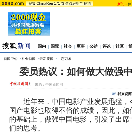
搜狐
ChinaRen
17173
焦点房地产
搜狗
新闻
-
体
国内
|
国际
|
社会
|
军事
|
公益
|
评论
|
社区
|
新闻中心
>
社会新闻
>
最新要闻
>
世态万象
委员热议：如何做大做强
来源：
中国新闻网
我来说两
近年来，中国电影产业发展迅猛，今
国产电影也取得不俗的成绩，因此，如
的基础上，做强中国电影，引发了出席“
们的思考。