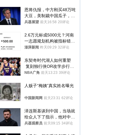
恩将仇报，中方刚买48万吨
大豆，美制裁中国瓜子，布
林肯措辞变了
兵器展望
前天16:58
20评论
2.6万元标成5000元？河南
一志愿规划机构被指标错学
费致考生复读
澎湃新闻
昨天09:29
32评论
东契奇时代湖人如何重塑
 复刻独行侠OR改学步行
者？
NBA广角
前天13:23
39评论
人贩子“梅姨”真实姓名曝光
中国新闻网
前天23:31
62评论
泽连斯基谈到中国，当场就
给众人下了指示，他对中国
和中乌关系，显然又有了新
兵器观察员
前天09:15
34评论
的想法