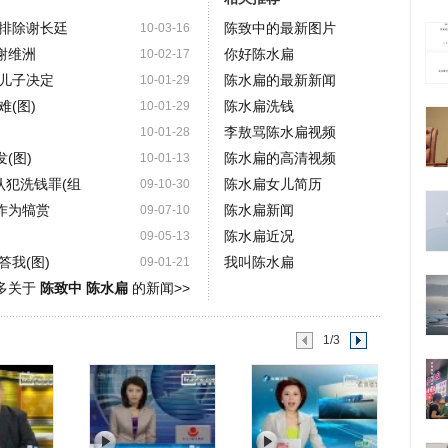
排除谢长廷
陈致中的最新图片
10-03-16
谢维洲
你好陈水扁
10-02-17
儿子决定
陈水扁的最新新闻
10-01-29
(图)
陈水扁洗钱
10-01-29
李敖骂陈水扁视频
10-01-28
(图)
陈水扁的高清视频
10-01-13
认犯洗钱罪(组
陈水扁女儿简历
09-10-30
作为犒赏
陈水扁新闻
09-07-10
陈水扁近况
09-05-13
我(图)
我叫陈水扁
09-01-21
多关于
陈致中 陈水扁
的新闻>>
1/3