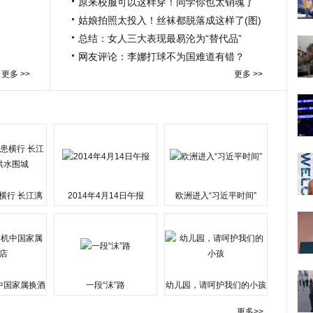
原来校服可以这样穿！同学你也太销魂了
姑娘拍照太投入！丝袜都脱落成这样了(图)
总结：女人三大表现最易沦为“替代品”
网友评论：李娜打球不为国难道有错？
更多 >>
更多 >>
横行 长江漓
2014年4月14日午报
欧洲进入“习近平时间”
水围城
中国家属换酒
一段“沫”路
幼儿园，请呵护我们的小孩
更多>>