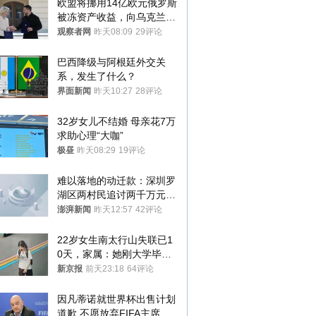
欧盟将挪用14亿欧元俄罗斯
被冻资产收益，向乌克兰提
供援助
观察者网
昨天08:09
29评论
巴西降级与阿根廷外交关
系，发生了什么？
界面新闻
昨天10:27
28评论
32岁女儿不结婚 母亲花7万
求助心理“大咖”
极昼
昨天08:29
19评论
难以落地的动迁款：深圳罗
湖区两村民追讨两千万元动
迁款八年未果
澎湃新闻
昨天12:57
42评论
22岁女生南太行山失联已1
0天，家属：她刚大学毕业
想到山里旅行
新京报
前天23:18
64评论
因凡蒂诺就世界杯出售计划
道歉 不愿放弃FIFA主席职