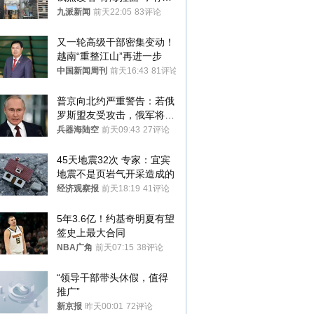
家改名已两年
九派新闻
前天22:05
83评论
又一轮高级干部密集变动！
越南“重整江山”再进一步
中国新闻周刊
前天16:43
81评论
普京向北约严重警告：若俄
罗斯盟友受攻击，俄军将动
用核武器保护
兵器海陆空
前天09:43
27评论
45天地震32次 专家：宜宾
地震不是页岩气开采造成的
经济观察报
前天18:19
41评论
5年3.6亿！约基奇明夏有望
签史上最大合同
NBA广角
前天07:15
38评论
“领导干部带头休假，值得
推广”
新京报
昨天00:01
72评论