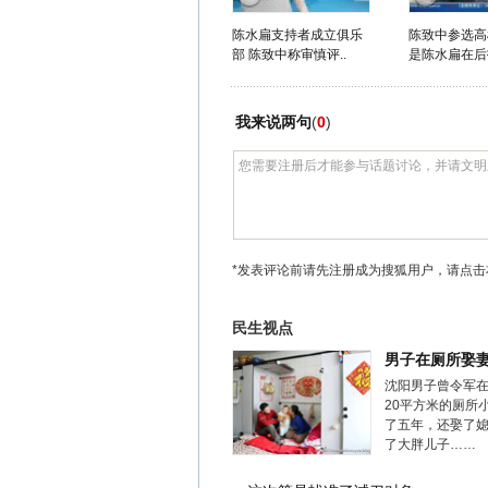
陈水扁支持者成立俱乐
陈致中参选高
部 陈致中称审慎评..
是陈水扁在后
我来说两句
(
0
)
*发表评论前请先注册成为搜狐用户，请点击
民生视点
男子在厕所娶
沈阳男子曾令军
20平方米的厕所
了五年，还娶了
了大胖儿子……