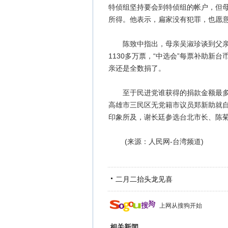
特侦组坚持要会到特侦组的帐户，但
所得。他表示，扁家没有犯罪，也愿
陈致中指出，母亲吴淑珍谈到父亲陈
1130多万票，“中选会”每票补助新
亲还是全数捐了。
至于民进党谁获得的捐款金额最多？
高雄市三民区无党籍市议员郑新助就自
印象所及，谢长廷参选台北市长、陈菊
(来源：人民网-台湾频道)
二月二抬头龙见喜
上网从搜狗开始
相关新闻