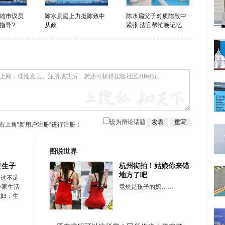
雄市议员
陈水扁庭上力挺陈致中
陈水扁父子对质陈致中
指导?
从政
紧张 法官帮忙唤记忆
设为辩论话题
右上角
“新用户注册”
进行注册！
图说世界
妻生子
杭州街拍！姑娘你来错
地方了吧
在这不足
小家生活
竟然是孩子的妈……
媳妇，生