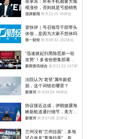
余承东：所有手机都要大规
模涨价，否则就是亏损销售
澎湃新闻
昨天12:15
45评论
壹快评｜号召领导干部带头
休假，是因为大家不想休吗
第一财经
昨天09:32
202评论
“迅速掀起扫黑除恶新一轮
攻势”！多省份密集部署，
公布举报方式
新闻资讯综合
前天21:53
247评论
法院认为“老登”属年龄贬
损，这个词错在哪里？
新黄河
昨天09:54
49评论
协议接近达成，伊朗披露海
峡新航道通行细节，美方再
提“倒计时”
新黄河
昨天07:09
32评论
兰州没有“兰州拉面”，多地
试点改名“青海拉面”，有商