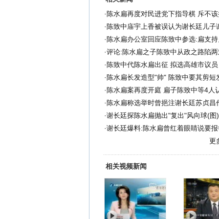
·
陈水扁再度对民进党下指导棋 斥不该
·
陈致中庙宇上香被误认为谢长廷儿子
·
陈水扁办公室回应陈致中参选:扁支持
·
评论:陈水扁之子陈致中从政之路陷两难
·
陈致中代陈水扁出征 拟选高雄市议员
·
陈水扁长发造型"帅" 陈致中要其剪短发
·
陈水扁案再度开庭 扁子陈致中等4人
·
陈水扁称选举时曾挹注谢长廷苏贞昌
·
谢长廷探陈水扁抛出"复出"风向球(图)
·
谢长廷爆料:陈水扁曾红着眼睛说要报答
更
相关视频新闻