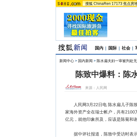
搜狐
ChinaRen
17173
焦点房
国内
|
国际
|
社会
|
新闻中心
>
国内新闻
>
陈水扁夫妇一审被判处无
陈致中爆料：陈水
来源：
人民网
人民网3月22日电 陈水扁儿子陈致
家海外资产全在瑞士帐户，共有210
亿元，就他印象所及，应该是陈菊和谢
据中评社报道，陈致中受访时表示，