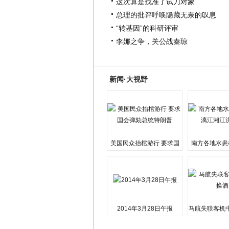
这次算是找准了试刀对象
总理的批评呼唤隐藏无奈的叹息
“转基因”的科研评审
李娜之争，关公战秦琼
新闻·大视野
美国民众抬棺游行 要求国
南方各地水患
会弹劾总统特朗普
江湘江洪
2014年3月28日午报
马航失联客机
店