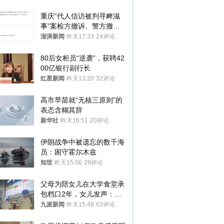
重庆“代人信访被判寻衅滋
事”案检方撤诉、警方撤
案，两被告人获国赔
澎湃新闻
昨天17:33
24评论
80后女柜员“逆袭”，获聘42
00亿银行副行长
红星新闻
昨天13:20
32评论
高市早苗就“无核三原则”的
表态含糊其辞
新华社
昨天16:51
20评论
伊朗战争中被遗忘的数千海
员：困守霍尔木兹
知世
昨天15:06
29评论
父母为陪女儿在大学食堂承
包档口2年，女儿发声：初
衷是为了陪伴，毕业后将不
九派新闻
昨天15:48
63评论
再营业