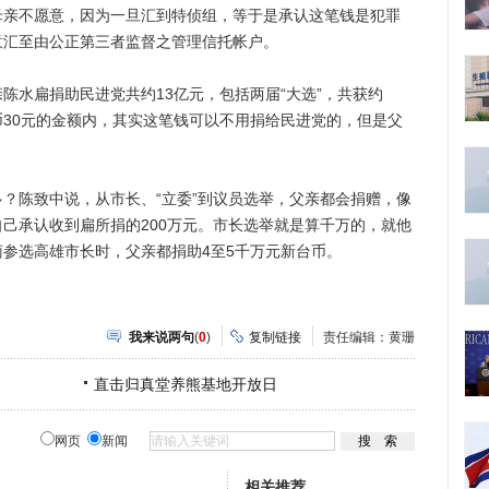
母亲不愿意，因为一旦汇到特侦组，等于是承认这笔钱是犯罪
意汇至由公正第三者监督之管理信托帐户。
水扁捐助民进党共约13亿元，包括两届“大选”，共获约
台币30元的金额内，其实这笔钱可以不用捐给民进党的，但是父
陈致中说，从市长、“立委”到议员选举，父亲都会捐赠，像
己承认收到扁所捐的200万元。市长选举就是算千万的，就他
参选高雄市长时，父亲都捐助4至5千万元新台币。
我来说两句
(
0
)
复制链接
责任编辑：黄珊
直击归真堂养熊基地开放日
网页
新闻
相关推荐