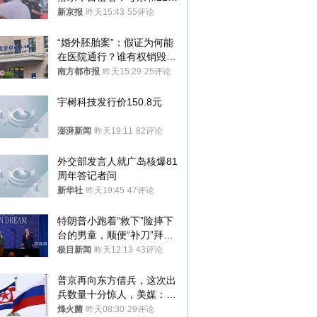
儿子先后被打捞上岸
新京报
昨天15:43
55评论
“婚外胚胎案”：假证为何能
在医院通行？谁有权销毁胚
胎？
南方都市报
昨天15:29
25评论
宇树科技发行价150.8元
澎湃新闻
昨天19:11
82评论
外交部发言人就广岛核爆81
周年答记者问
新华社
昨天19:45
47评论
特朗普小跑着“救下”险摔下
台的男童，顺便“补刀”拜
登：“我可不想他像拜登一
极目新闻
昨天12:13
43评论
样摔下来”
普京再向东方借兵，这次出
兵数量十分惊人，美媒：俄
朝要动真格？
烽火菌
昨天08:30
29评论