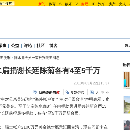
地产
搜狗
新闻
-
体育
-
S
-
娱乐
-
V
-
财经
-
IT
-
汽车
-
房产
-
女人
-
军事
|
公益
|
评论
|
社区
|
博客
热
期徒刑
>
陈水扁夫妇一审被判无期消息
热
扁捐谢长廷陈菊各有4至5千万
2010年03月22日15:37
我来说两句
(
0
)
复制链接
大
中
小
中对母亲吴淑珍的“海外帐户资产主动汇回台湾”声明表示，扁
0万元美金。至于父亲陈水扁8年任内捐助民进党共约新台币13
长廷获得最多捐款，各有4至5千万元新台币。
瑞士帐户2100万元美金绝对愿意汇回台湾，现在问题卡在