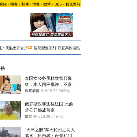
视频
-
播客
-
邮件
-
博客
-
微博
-
BBS
-
我说两句
点：
优酷土豆合并
医院配催泪剂
汉宜高铁塌陷
评榜
泰国女公务员精致妆容爆
红，本人回应批评：不喜欢
就别看
观察者网
昨天18:32
38评论
俄罗斯政客逃往法国 此前
曾公开挑战普京
知世
昨天18:38
64评论
“天津之眼”摩天轮附近两人
落水，目击者：母亲和11岁