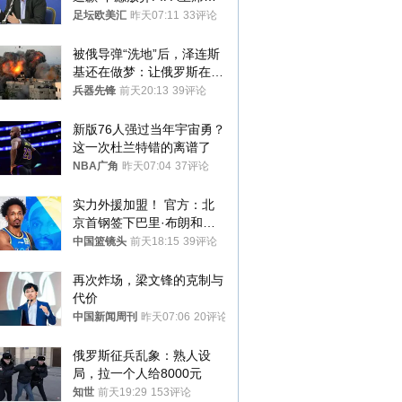
位
足坛欧美汇
昨天07:11
33评论
被俄导弹“洗地”后，泽连斯
基还在做梦：让俄罗斯在冬
季前求和？
兵器先锋
前天20:13
39评论
新版76人强过当年宇宙勇？
这一次杜兰特错的离谱了
NBA广角
昨天07:04
37评论
实力外援加盟！ 官方：北
京首钢签下巴里·布朗和桑
普森
中国篮镜头
前天18:15
39评论
再次炸场，梁文锋的克制与
代价
中国新闻周刊
昨天07:06
20评论
俄罗斯征兵乱象：熟人设
局，拉一个人给8000元
知世
前天19:29
153评论