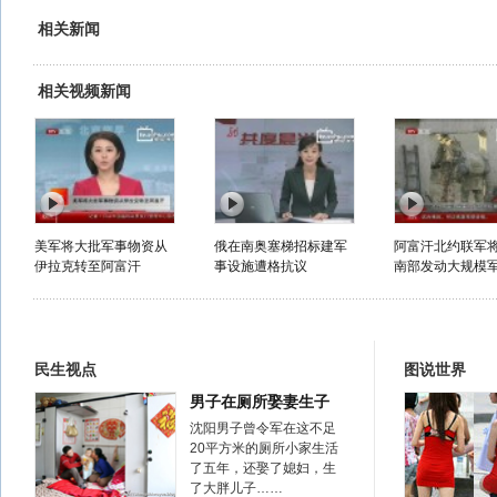
相关新闻
相关视频新闻
美军将大批军事物资从
俄在南奥塞梯招标建军
阿富汗北约联军
伊拉克转至阿富汗
事设施遭格抗议
南部发动大规模军事
民生视点
图说世界
男子在厕所娶妻生子
沈阳男子曾令军在这不足
20平方米的厕所小家生活
了五年，还娶了媳妇，生
了大胖儿子……