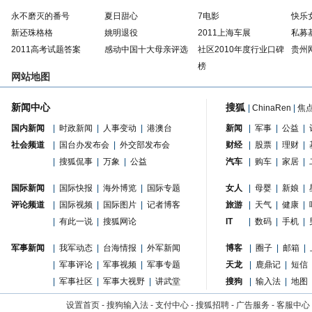
永不磨灭的番号
夏日甜心
7电影
快乐
新还珠格格
姚明退役
2011上海车展
私募
2011高考试题答案
感动中国十大母亲评选
社区2010年度行业口碑
贵州
榜
网站地图
新闻中心
搜狐
|
ChinaRen
|
焦
国内新闻
|
时政新闻
|
人事变动
|
港澳台
新闻
|
军事
|
公益
|
社会频道
|
国台办发布会
|
外交部发布会
财经
|
股票
|
理财
|
|
搜狐侃事
|
万象
|
公益
汽车
|
购车
|
家居
|
国际新闻
|
国际快报
|
海外博览
|
国际专题
女人
|
母婴
|
新娘
|
评论频道
|
国际视频
|
国际图片
|
记者博客
旅游
|
天气
|
健康
|
|
有此一说
|
搜狐网论
IT
|
数码
|
手机
|
军事新闻
|
我军动态
|
台海情报
|
外军新闻
博客
|
圈子
|
邮箱
|
|
军事评论
|
军事视频
|
军事专题
天龙
|
鹿鼎记
|
短信
|
军事社区
|
军事大视野
|
讲武堂
搜狗
|
输入法
|
地图
设置首页
-
搜狗输入法
-
支付中心
-
搜狐招聘
-
广告服务
-
客服中心