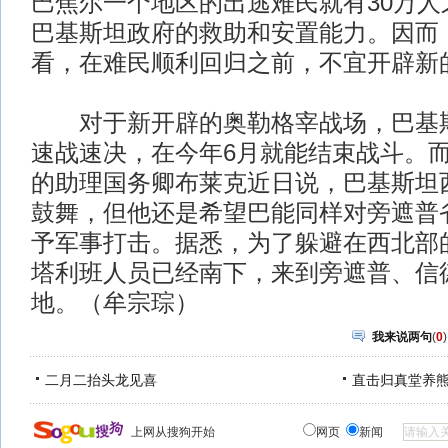
巴焦尔一个地区的出逃难民就有30万人
巴基斯坦政府的救助和安置能力。因而
看，在难民顺利回归之前，不宜开辟新
对于新开辟的奥勒格宰战场，巴基斯
速战速决，在今年6月就能结束战斗。
的助理国务卿布莱克近日说，巴基斯坦
鼓舞，但他还是希望巴能同样对旁遮普
予军事打击。据悉，为了躲避在西北部
塔利班人员已经南下，来到旁遮普、信
地。（牟宗琮）
我来说两句
(
0
)
二月二抬头龙见喜
直击归真堂养
上网从搜狗开始
网页
新闻