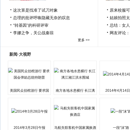
这次算是找准了试刀对象
原来校服可
总理的批评呼唤隐藏无奈的叹息
姑娘拍照太
“转基因”的科研评审
总结：女人
李娜之争，关公战秦琼
网友评论：
更多 >>
新闻·大视野
美国民众抬棺游行 要求国
南方各地水患横行 长江漓
2014年4月14
会弹劾总统特朗普
江湘江洪水围城
2014年3月28日午报
马航失联客机中国家属换酒
一段“沫”路