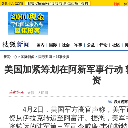
搜狐
ChinaRen
17173
焦点房地产
搜狗
新闻
-
体
国内
|
国际
|
社会
|
军事
|
公益
|
评论
|
社区
|
新闻中心
>
国际新闻
>
国际要闻
>
时事快报
美国加紧筹划在阿新军事行动 
资
来源：
人民网
我来说两
4月2日，美国军方高官声称，美军
资从伊拉克转运至阿富汗。据悉，美军
资转运的陆军第三军司令威廉·韦伯斯