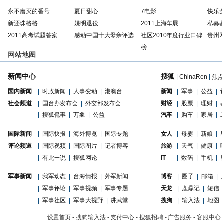
永不磨灭的番号
夏日甜心
7电影
快乐
新还珠格格
姚明退役
2011上海车展
私募
2011高考试题答案
感动中国十大母亲评选
社区2010年度行业口碑
贵州
榜
网站地图
新闻中心
搜狐
|
ChinaRen
|
焦
国内新闻
|
时政新闻
|
人事变动
|
港澳台
新闻
|
军事
|
公益
|
社会频道
|
国台办发布会
|
外交部发布会
财经
|
股票
|
理财
|
|
搜狐侃事
|
万象
|
公益
汽车
|
购车
|
家居
|
国际新闻
|
国际快报
|
海外博览
|
国际专题
女人
|
母婴
|
新娘
|
评论频道
|
国际视频
|
国际图片
|
记者博客
旅游
|
天气
|
健康
|
|
有此一说
|
搜狐网论
IT
|
数码
|
手机
|
军事新闻
|
我军动态
|
台海情报
|
外军新闻
博客
|
圈子
|
邮箱
|
|
军事评论
|
军事视频
|
军事专题
天龙
|
鹿鼎记
|
短信
|
军事社区
|
军事大视野
|
讲武堂
搜狗
|
输入法
|
地图
设置首页
-
搜狗输入法
-
支付中心
-
搜狐招聘
-
广告服务
-
客服中心