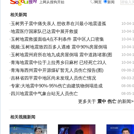
上网从搜狗开始
网页
新闻
相关新闻
·
玉树男子震中痛失亲人 想收养在川最小地震遗孤
10-04-
·
地震医疗国家队已达震中展开救援
10-04-
·
玉树地震救援面临4点不利条件 震中区人口密集
10-04-
·
视频:玉树地震致四百多人遇难 震中90%房屋倒塌
10-04-
·
玉树地震州府所在地九成房屋倒塌 震中道路堵塞(图
10-04-
·
青海地震震中位于上拉秀乡日麻村 已经死亡23人
10-04-
·
青海海西州震中开源煤矿暂无人员伤亡报告(图)
09-08-
·
吉林省四平震中地区尚未发现人员伤亡情况
09-03-
·
专家:大地震中90%-95%伤亡由建筑物倒塌造成
08-06-
·
四川地震震中气象台站无人员伤亡
08-05-
更多关于
震中 伤亡
的新闻>
相关视频新闻