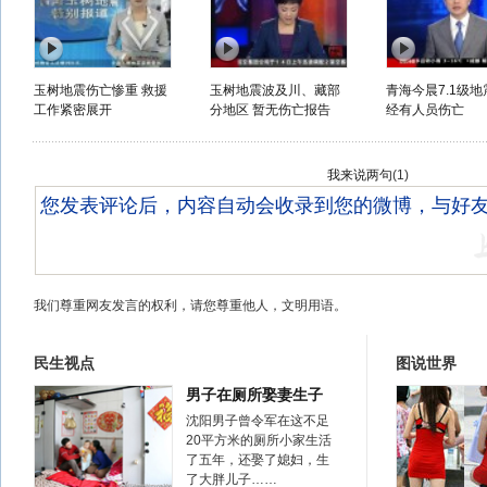
玉树地震伤亡惨重 救援
玉树地震波及川、藏部
青海今晨7.1级地
工作紧密展开
分地区 暂无伤亡报告
经有人员伤亡
我来说两句
(
1
)
我们尊重网友发言的权利，请您尊重他人，文明用语。
民生视点
图说世界
男子在厕所娶妻生子
沈阳男子曾令军在这不足
20平方米的厕所小家生活
了五年，还娶了媳妇，生
了大胖儿子……