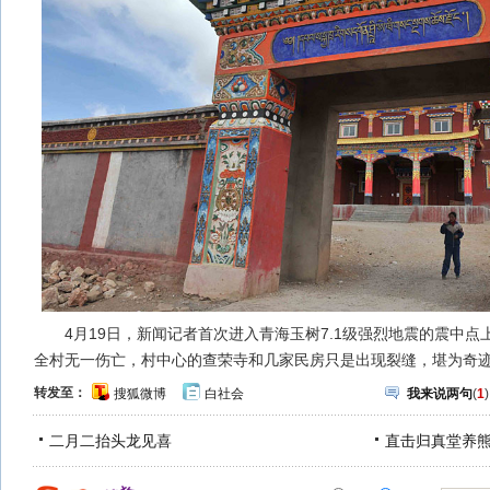
4月19日，新闻记者首次进入青海玉树7.1级强烈地震的震中点
全村无一伤亡，村中心的查荣寺和几家民房只是出现裂缝，堪为奇迹
转发至：
搜狐微博
白社会
我来说两句
(
1
)
二月二抬头龙见喜
直击归真堂养