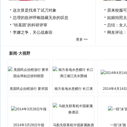
这次算是找准了试刀对象
原来校服可
总理的批评呼唤隐藏无奈的叹息
姑娘拍照太
“转基因”的科研评审
总结：女人
李娜之争，关公战秦琼
网友评论：
更多 >>
新闻·大视野
美国民众抬棺游行 要求国
南方各地水患横行 长江漓
2014年4月14
会弹劾总统特朗普
江湘江洪水围城
2014年3月28日午报
马航失联客机中国家属换酒
一段“沫”路