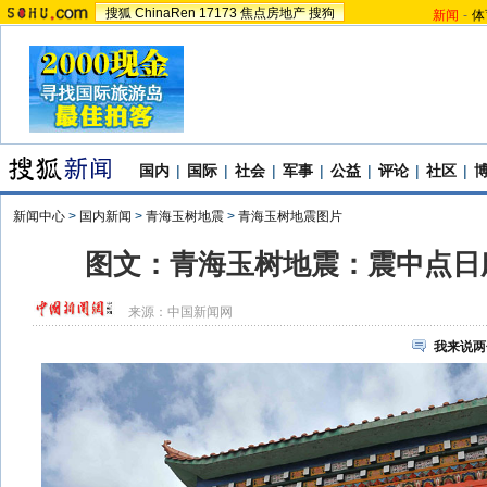
搜狐
ChinaRen
17173
焦点房地产
搜狗
新闻
-
体
国内
|
国际
|
社会
|
军事
|
公益
|
评论
|
社区
|
新闻中心
>
国内新闻
>
青海玉树地震
>
青海玉树地震图片
图文：青海玉树地震：震中点日
来源：
中国新闻网
我来说两