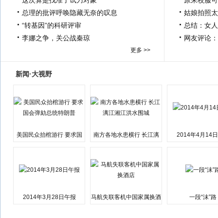
这次算是找准了试刀对象
原来校服可
总理的批评呼唤隐藏无奈的叹息
姑娘拍照太
“转基因”的科研评审
总结：女人
李娜之争，关公战秦琼
网友评论：
更多 >>
新闻·大视野
美国民众抬棺游行 要求国
南方各地水患横行 长江漓
2014年4月14
会弹劾总统特朗普
江湘江洪水围城
2014年3月28日午报
马航失联客机中国家属换酒
一段“沫”路
店