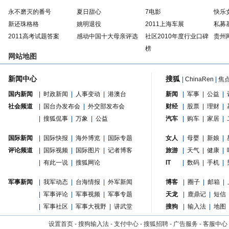
永不磨灭的番号
夏日甜心
7电影
快乐
新还珠格格
姚明退役
2011上海车展
私募
2011高考试题答案
感动中国十大母亲评选
社区2010年度行业口碑
贵州
榜
网站地图
新闻中心
搜狐
|
ChinaRen
|
焦
国内新闻
|
时政新闻
|
人事变动
|
港澳台
新闻
|
军事
|
公益
|
社会频道
|
国台办发布会
|
外交部发布会
财经
|
股票
|
理财
|
|
搜狐侃事
|
万象
|
公益
汽车
|
购车
|
家居
|
国际新闻
|
国际快报
|
海外博览
|
国际专题
女人
|
母婴
|
新娘
|
评论频道
|
国际视频
|
国际图片
|
记者博客
旅游
|
天气
|
健康
|
|
有此一说
|
搜狐网论
IT
|
数码
|
手机
|
军事新闻
|
我军动态
|
台海情报
|
外军新闻
博客
|
圈子
|
邮箱
|
|
军事评论
|
军事视频
|
军事专题
天龙
|
鹿鼎记
|
短信
|
军事社区
|
军事大视野
|
讲武堂
搜狗
|
输入法
|
地图
设置首页
-
搜狗输入法
-
支付中心
-
搜狐招聘
-
广告服务
-
客服中心