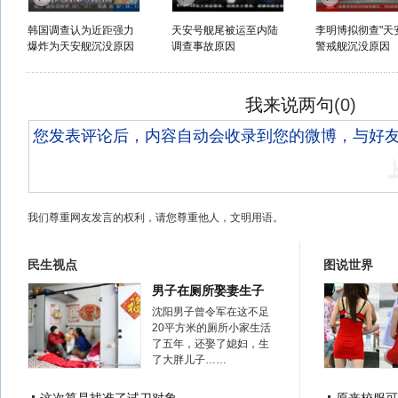
韩国调查认为近距强力
天安号舰尾被运至内陆
李明博拟彻查"天
爆炸为天安舰沉没原因
调查事故原因
警戒舰沉没原因
我来说两句
(
0
)
我们尊重网友发言的权利，请您尊重他人，文明用语。
民生视点
图说世界
男子在厕所娶妻生子
沈阳男子曾令军在这不足
20平方米的厕所小家生活
了五年，还娶了媳妇，生
了大胖儿子……