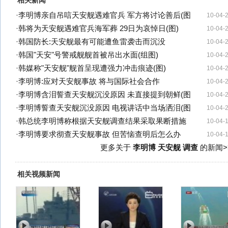
相关新闻
·
李明博亲自吊唁天安舰遇难官兵 军方将讨论善后(图
10-04-
·
韩将为天安舰遇难官兵海军葬 29日为哀悼日(图)
10-04-
·
韩国防长:天安舰最有可能遭鱼雷袭击而沉没
10-04-
·
韩国"天安"号警戒舰舰首被吊出水面(组图)
10-04-
·
韩媒称"天安舰"舰首呈现遭强力冲击痕迹(图)
10-04-
·
李明博:应对天安舰事故 将与国际社会合作
10-04-
·
李明博含泪誓查天安舰沉没原因 未直接提到朝鲜(图
10-04-
·
李明博誓查天安舰沉没原因 电视讲话中当场洒泪(图
10-04-
·
韩总统李明博称根据天安舰调查结果采取果断措施
10-04-
·
李明博要求彻查天安舰事故 但苦恼查明后怎么办
10-04-
更多关于
李明博 天安舰 调查
的新闻>
相关视频新闻