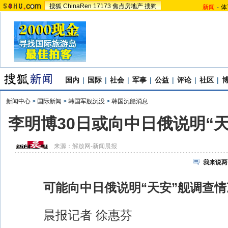
搜狐
ChinaRen
17173
焦点房地产
搜狗
新闻
-
体
国内
|
国际
|
社会
|
军事
|
公益
|
评论
|
社区
|
新闻中心
>
国际新闻
>
韩国军舰沉没
>
韩国沉船消息
李明博30日或向中日俄说明“
来源：
解放网-新闻晨报
我来说两
可能向中日俄说明“天安”舰调查情
晨报记者 徐惠芬