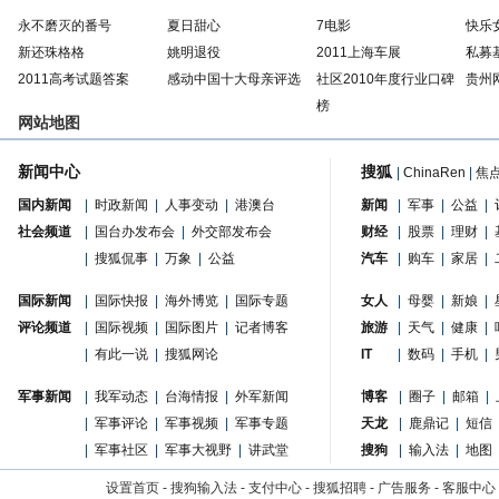
永不磨灭的番号
夏日甜心
7电影
快乐
新还珠格格
姚明退役
2011上海车展
私募
2011高考试题答案
感动中国十大母亲评选
社区2010年度行业口碑
贵州
榜
网站地图
新闻中心
搜狐
|
ChinaRen
|
焦
国内新闻
|
时政新闻
|
人事变动
|
港澳台
新闻
|
军事
|
公益
|
社会频道
|
国台办发布会
|
外交部发布会
财经
|
股票
|
理财
|
|
搜狐侃事
|
万象
|
公益
汽车
|
购车
|
家居
|
国际新闻
|
国际快报
|
海外博览
|
国际专题
女人
|
母婴
|
新娘
|
评论频道
|
国际视频
|
国际图片
|
记者博客
旅游
|
天气
|
健康
|
|
有此一说
|
搜狐网论
IT
|
数码
|
手机
|
军事新闻
|
我军动态
|
台海情报
|
外军新闻
博客
|
圈子
|
邮箱
|
|
军事评论
|
军事视频
|
军事专题
天龙
|
鹿鼎记
|
短信
|
军事社区
|
军事大视野
|
讲武堂
搜狗
|
输入法
|
地图
设置首页
-
搜狗输入法
-
支付中心
-
搜狐招聘
-
广告服务
-
客服中心