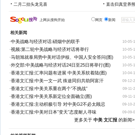
二月二抬头龙见喜
直击归真堂养
上网从搜狗开始
网页
新闻
相关新闻
·
中美战略与经济对话:硝烟中的联手
10-05-
·
视频:第二轮中美战略与经济对话将举行
10-05-
·
马朝旭就泰局势中美对话伊核、中国人安全答问(图)
10-05-
·
外交部:中美战略与经济对话24日至25日将举行(图)
10-05-
·
香港文汇报:汇率问题有进展 中美关系软着陆(图)
10-04-
·
香港文汇报:中美一文一武 殊途同归共助阿富汗
09-12-
·
香港文汇报:中美关系重在两个"不挑战"
09-11-
·
香港文汇报:中美关系新定位全面确立(图)
09-11-
·
香港文汇报:主动积极引导 对中美G2不必太顾忌
09-10-
·
香港文汇报:中美对日本"变天"态度耐人寻味
09-09-
更多关于
中美 文汇报
的新闻>