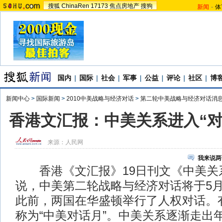
搜狐
ChinaRen
17173
焦点房地产
搜狗
新闻
-
体
国内
|
国际
|
社会
|
军事
|
公益
|
评论
|
社区
|
博
新闻中心
>
国际新闻
>
2010中美战略与经济对话
>
第二轮中美战略与经济对话消
香港文汇报：中美关系进入“对
来源：
人民网
我来说两
香港《文汇报》19日刊文《中美关系
说，中美第二轮战略与经济对话将于5月
此前，两国在华盛顿举行了人权对话。
称为“中美对话月”。中美关系逐渐走出