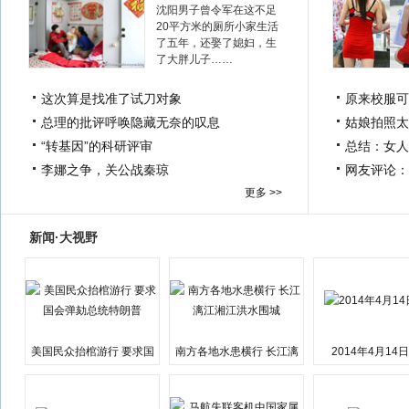
沈阳男子曾令军在这不足
20平方米的厕所小家生活
了五年，还娶了媳妇，生
了大胖儿子……
这次算是找准了试刀对象
原来校服可
总理的批评呼唤隐藏无奈的叹息
姑娘拍照太
“转基因”的科研评审
总结：女人
李娜之争，关公战秦琼
网友评论：
更多 >>
新闻·大视野
美国民众抬棺游行 要求国
南方各地水患横行 长江漓
2014年4月14
会弹劾总统特朗普
江湘江洪水围城