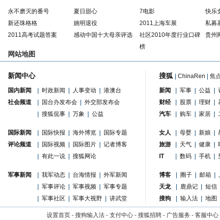
永不磨灭的番号
夏日甜心
7电影
快乐
新还珠格格
姚明退役
2011上海车展
私募
2011高考试题答案
感动中国十大母亲评选
社区2010年度行业口碑
贵州
榜
网站地图
新闻中心
搜狐
|
ChinaRen
|
焦
国内新闻
|
时政新闻
|
人事变动
|
港澳台
新闻
|
军事
|
公益
|
社会频道
|
国台办发布会
|
外交部发布会
财经
|
股票
|
理财
|
|
搜狐侃事
|
万象
|
公益
汽车
|
购车
|
家居
|
国际新闻
|
国际快报
|
海外博览
|
国际专题
女人
|
母婴
|
新娘
|
评论频道
|
国际视频
|
国际图片
|
记者博客
旅游
|
天气
|
健康
|
|
有此一说
|
搜狐网论
IT
|
数码
|
手机
|
军事新闻
|
我军动态
|
台海情报
|
外军新闻
博客
|
圈子
|
邮箱
|
|
军事评论
|
军事视频
|
军事专题
天龙
|
鹿鼎记
|
短信
|
军事社区
|
军事大视野
|
讲武堂
搜狗
|
输入法
|
地图
设置首页
-
搜狗输入法
-
支付中心
-
搜狐招聘
-
广告服务
-
客服中心