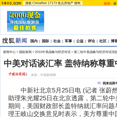
搜狐
ChinaRen
17173
焦点房地产
搜狗
新闻
-
体
国内
|
国际
|
社会
|
军事
|
公益
|
评论
|
社区
|
博
新闻中心
>
国际新闻
>
2010中美战略与经济对话
>
第二轮中美战略与经济对话消
中美对话谈汇率 盖特纳称尊重
来源：
中国新闻网
我来说两
中新社北京5月25日电 (记者 张蔚
助理朱光耀25日在北京透露，第二轮中
期间，美国财政部长盖特纳就汇率问题
理王岐山交换意见时表示，美方尊重中