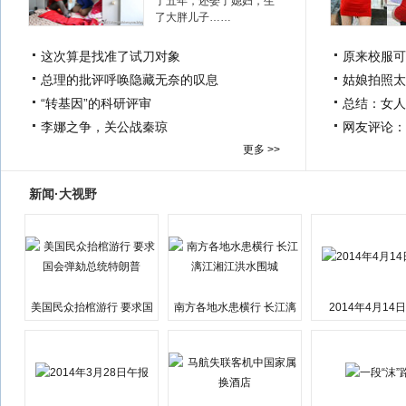
了五年，还娶了媳妇，生
了大胖儿子……
这次算是找准了试刀对象
原来校服可
总理的批评呼唤隐藏无奈的叹息
姑娘拍照太
“转基因”的科研评审
总结：女人
李娜之争，关公战秦琼
网友评论：
更多 >>
新闻·大视野
美国民众抬棺游行 要求国
南方各地水患横行 长江漓
2014年4月14
会弹劾总统特朗普
江湘江洪水围城