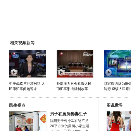
相关视频新闻
中美战略与经济对话 人
外部压力只会延缓人民
骆家辉访华为推
民币汇率问题暂未..
币汇率形成机制改革..
能源 避谈人民币汇
民生视点
图说世界
男子在厕所娶妻生子
沈阳男子曾令军在这不足
20平方米的厕所小家生活