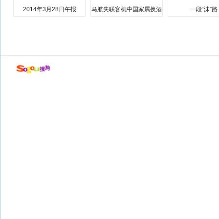
2014年3月28日午报
马航失联客机中国家属换酒
一段“沫”路
店