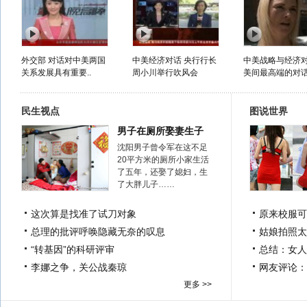
外交部 对话对中美两国
中美经济对话 央行行长
中美战略与经济对
关系发展具有重要..
周小川举行吹风会
美间最高端的对话.
民生视点
图说世界
男子在厕所娶妻生子
沈阳男子曾令军在这不足
20平方米的厕所小家生活
了五年，还娶了媳妇，生
了大胖儿子……
这次算是找准了试刀对象
原来校服可
总理的批评呼唤隐藏无奈的叹息
姑娘拍照太
“转基因”的科研评审
总结：女人
李娜之争，关公战秦琼
网友评论：
更多 >>