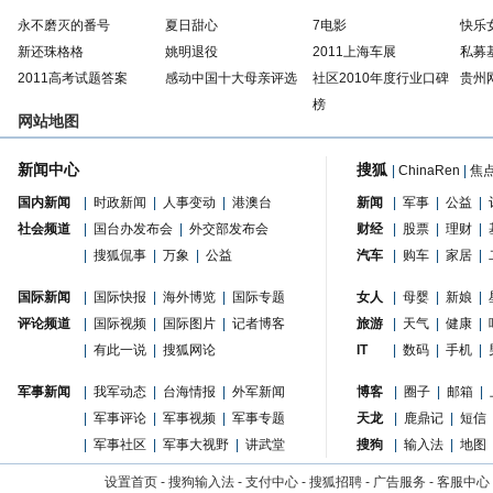
永不磨灭的番号
夏日甜心
7电影
快乐
新还珠格格
姚明退役
2011上海车展
私募
2011高考试题答案
感动中国十大母亲评选
社区2010年度行业口碑
贵州
榜
网站地图
新闻中心
搜狐
|
ChinaRen
|
焦
国内新闻
|
时政新闻
|
人事变动
|
港澳台
新闻
|
军事
|
公益
|
社会频道
|
国台办发布会
|
外交部发布会
财经
|
股票
|
理财
|
|
搜狐侃事
|
万象
|
公益
汽车
|
购车
|
家居
|
国际新闻
|
国际快报
|
海外博览
|
国际专题
女人
|
母婴
|
新娘
|
评论频道
|
国际视频
|
国际图片
|
记者博客
旅游
|
天气
|
健康
|
|
有此一说
|
搜狐网论
IT
|
数码
|
手机
|
军事新闻
|
我军动态
|
台海情报
|
外军新闻
博客
|
圈子
|
邮箱
|
|
军事评论
|
军事视频
|
军事专题
天龙
|
鹿鼎记
|
短信
|
军事社区
|
军事大视野
|
讲武堂
搜狗
|
输入法
|
地图
设置首页
-
搜狗输入法
-
支付中心
-
搜狐招聘
-
广告服务
-
客服中心