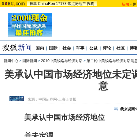
搜狐
ChinaRen
17173
焦点房地产
搜狗
新闻
-
体
国内
|
国际
|
社会
|
军事
|
公益
|
评论
|
社区
|
博
新闻中心
>
国际新闻
>
2010中美战略与经济对话
>
第二轮中美战略与经济对话消
美承认中国市场经济地位未定调
意
来源：
中国证券网·上海证券报
我来说两
美承认中国市场经济地位
并未定调