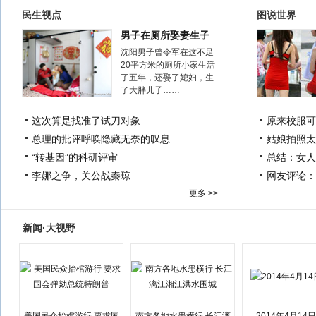
民生视点
图说世界
男子在厕所娶妻生子
沈阳男子曾令军在这不足
20平方米的厕所小家生活
了五年，还娶了媳妇，生
了大胖儿子……
这次算是找准了试刀对象
原来校服可
总理的批评呼唤隐藏无奈的叹息
姑娘拍照太
“转基因”的科研评审
总结：女人
李娜之争，关公战秦琼
网友评论：
更多 >>
新闻·大视野