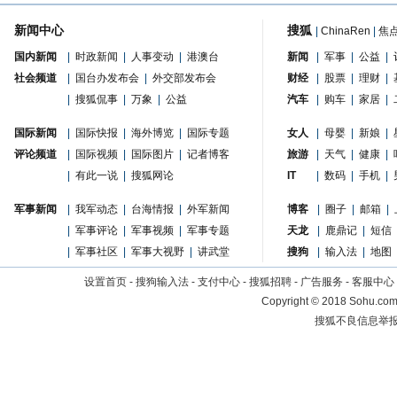
新闻中心
搜狐
|
ChinaRen
|
焦
国内新闻
|
时政新闻
|
人事变动
|
港澳台
新闻
|
军事
|
公益
|
社会频道
|
国台办发布会
|
外交部发布会
财经
|
股票
|
理财
|
|
搜狐侃事
|
万象
|
公益
汽车
|
购车
|
家居
|
国际新闻
|
国际快报
|
海外博览
|
国际专题
女人
|
母婴
|
新娘
|
评论频道
|
国际视频
|
国际图片
|
记者博客
旅游
|
天气
|
健康
|
|
有此一说
|
搜狐网论
IT
|
数码
|
手机
|
军事新闻
|
我军动态
|
台海情报
|
外军新闻
博客
|
圈子
|
邮箱
|
|
军事评论
|
军事视频
|
军事专题
天龙
|
鹿鼎记
|
短信
|
军事社区
|
军事大视野
|
讲武堂
搜狗
|
输入法
|
地图
设置首页
-
搜狗输入法
-
支付中心
-
搜狐招聘
-
广告服务
-
客服中心
Copyright
©
2018 Sohu.com 
搜狐不良信息举