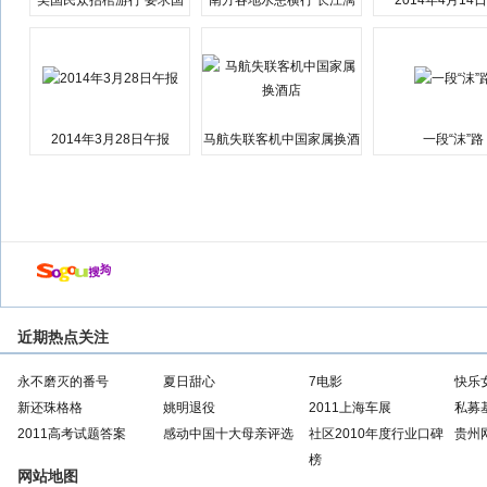
美国民众抬棺游行 要求国
南方各地水患横行 长江漓
2014年4月14
会弹劾总统特朗普
江湘江洪水围城
2014年3月28日午报
马航失联客机中国家属换酒
一段“沫”路
店
近期热点关注
永不磨灭的番号
夏日甜心
7电影
快乐
新还珠格格
姚明退役
2011上海车展
私募
2011高考试题答案
感动中国十大母亲评选
社区2010年度行业口碑
贵州
榜
网站地图