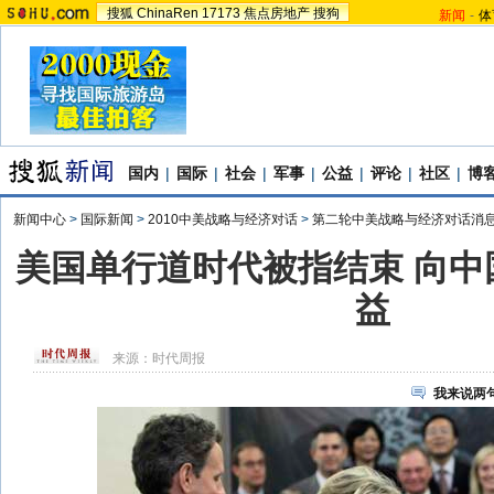
搜狐
ChinaRen
17173
焦点房地产
搜狗
新闻
-
体
国内
|
国际
|
社会
|
军事
|
公益
|
评论
|
社区
|
博
新闻中心
>
国际新闻
>
2010中美战略与经济对话
>
第二轮中美战略与经济对话消
美国单行道时代被指结束 向中
益
来源：
时代周报
我来说两