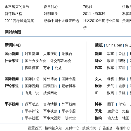
永不磨灭的番号
夏日甜心
7电影
快乐
新还珠格格
姚明退役
2011上海车展
私募
2011高考试题答案
感动中国十大母亲评选
社区2010年度行业口碑
贵州
榜
网站地图
新闻中心
搜狐
|
ChinaRen
|
焦
国内新闻
|
时政新闻
|
人事变动
|
港澳台
新闻
|
军事
|
公益
|
社会频道
|
国台办发布会
|
外交部发布会
财经
|
股票
|
理财
|
|
搜狐侃事
|
万象
|
公益
汽车
|
购车
|
家居
|
国际新闻
|
国际快报
|
海外博览
|
国际专题
女人
|
母婴
|
新娘
|
评论频道
|
国际视频
|
国际图片
|
记者博客
旅游
|
天气
|
健康
|
|
有此一说
|
搜狐网论
IT
|
数码
|
手机
|
军事新闻
|
我军动态
|
台海情报
|
外军新闻
博客
|
圈子
|
邮箱
|
|
军事评论
|
军事视频
|
军事专题
天龙
|
鹿鼎记
|
短信
|
军事社区
|
军事大视野
|
讲武堂
搜狗
|
输入法
|
地图
设置首页
-
搜狗输入法
-
支付中心
-
搜狐招聘
-
广告服务
-
客服中心