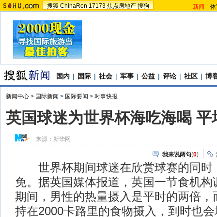
搜狐
ChinaRen
17173
焦点房地产
搜狗
新闻
-
体
国内
|
国际
|
社会
|
军事
|
公益
|
评论
|
社区
|
博
新闻中心
>
国际新闻
>
国际要闻
>
时事快报
英国球迷为世界杯海吃海喝 平
来源：
新华网
我来说两句
(
0
)
世界杯期间球迷在欣赏球赛的同时，
免。据英国媒体报道，英国一节食机构
期间，男性的热量摄入是平时的两倍，
持在2000卡路里的食物摄入，到时也会