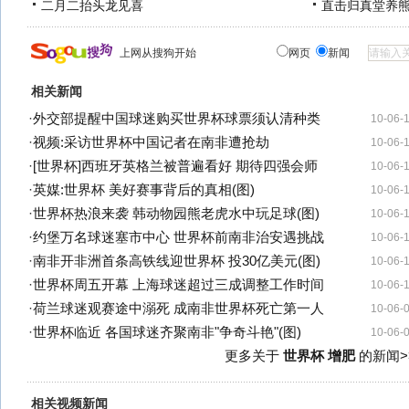
二月二抬头龙见喜
直击归真堂养
上网从搜狗开始
网页
新闻
相关新闻
·
外交部提醒中国球迷购买世界杯球票须认清种类
10-06-
·
视频:采访世界杯中国记者在南非遭抢劫
10-06-
·
[世界杯]西班牙英格兰被普遍看好 期待四强会师
10-06-
·
英媒:世界杯 美好赛事背后的真相(图)
10-06-
·
世界杯热浪来袭 韩动物园熊老虎水中玩足球(图)
10-06-
·
约堡万名球迷塞市中心 世界杯前南非治安遇挑战
10-06-
·
南非开非洲首条高铁线迎世界杯 投30亿美元(图)
10-06-
·
世界杯周五开幕 上海球迷超过三成调整工作时间
10-06-
·
荷兰球迷观赛途中溺死 成南非世界杯死亡第一人
10-06-
·
世界杯临近 各国球迷齐聚南非"争奇斗艳"(图)
10-06-
更多关于
世界杯 增肥
的新闻>
相关视频新闻