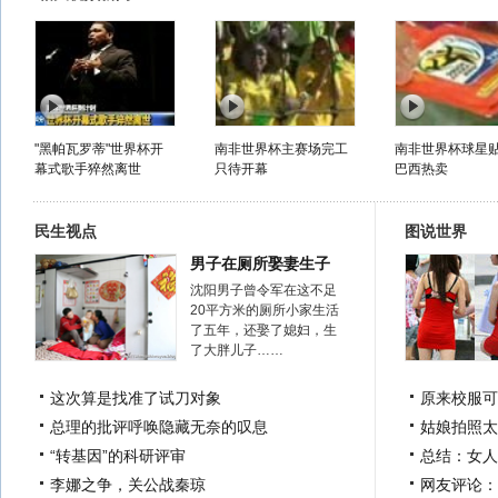
"黑帕瓦罗蒂"世界杯开
南非世界杯主赛场完工
南非世界杯球星
幕式歌手猝然离世
只待开幕
巴西热卖
民生视点
图说世界
男子在厕所娶妻生子
沈阳男子曾令军在这不足
20平方米的厕所小家生活
了五年，还娶了媳妇，生
了大胖儿子……
这次算是找准了试刀对象
原来校服可
总理的批评呼唤隐藏无奈的叹息
姑娘拍照太
“转基因”的科研评审
总结：女人
李娜之争，关公战秦琼
网友评论：