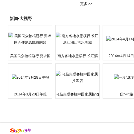
更多 >>
新闻·大视野
美国民众抬棺游行 要求国
南方各地水患横行 长江漓
2014年4月14
会弹劾总统特朗普
江湘江洪水围城
2014年3月28日午报
马航失联客机中国家属换酒
一段“沫”路
店