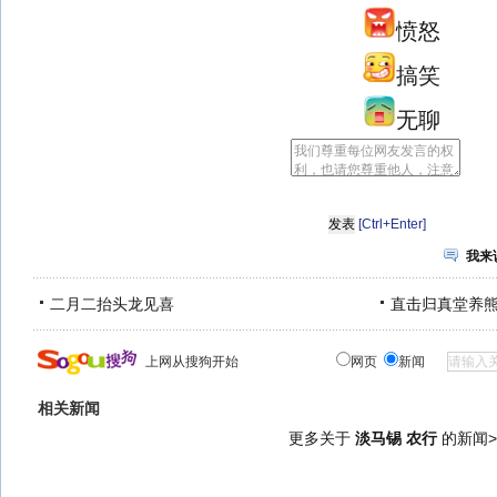
愤怒
搞笑
无聊
[Ctrl+Enter]
我来
二月二抬头龙见喜
直击归真堂养
上网从搜狗开始
网页
新闻
相关新闻
更多关于
淡马锡 农行
的新闻>