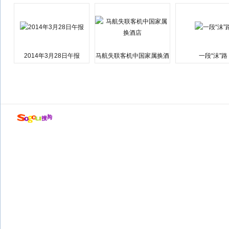
会弹劾总统特朗普
江湘江洪水围城
2014年3月28日午报
马航失联客机中国家属换酒
一段“沫”路
店