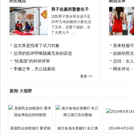
民生视点
图说世界
男子在厕所娶妻生子
沈阳男子曾令军在这不足
20平方米的厕所小家生活
了五年，还娶了媳妇，生
了大胖儿子……
这次算是找准了试刀对象
原来校服可
总理的批评呼唤隐藏无奈的叹息
姑娘拍照太
“转基因”的科研评审
总结：女人
李娜之争，关公战秦琼
网友评论：
更多 >>
新闻·大视野
美国民众抬棺游行 要求国
南方各地水患横行 长江漓
2014年4月14