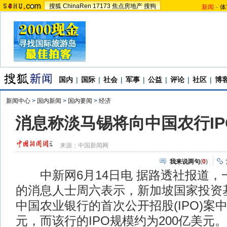
搜狐
ChinaRen
17173
焦点房地产
搜狗
新闻
-
体
国内
|
国际
|
社会
|
军事
|
公益
|
评论
|
社区
|
博
新闻中心
>
国内新闻
>
国内要闻
>
经济
消息称淡马锡将向中国农行IP
来源：
中国新闻网
我来说两句
(
0
)
中新网6月14日电 据路透社报道，
的消息人士周六表示，新加坡国家投资
中国农业银行的首次公开招股(IPO)案中
元，而该行的IPO规模约为200亿美元。