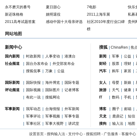
永不磨灭的番号
夏日甜心
7电影
快乐
新还珠格格
姚明退役
2011上海车展
私募
2011高考试题答案
感动中国十大母亲评选
社区2010年度行业口碑
贵州
榜
网站地图
新闻中心
搜狐
|
ChinaRen
|
焦
国内新闻
|
时政新闻
|
人事变动
|
港澳台
新闻
|
军事
|
公益
|
社会频道
|
国台办发布会
|
外交部发布会
财经
|
股票
|
理财
|
|
搜狐侃事
|
万象
|
公益
汽车
|
购车
|
家居
|
国际新闻
|
国际快报
|
海外博览
|
国际专题
女人
|
母婴
|
新娘
|
评论频道
|
国际视频
|
国际图片
|
记者博客
旅游
|
天气
|
健康
|
|
有此一说
|
搜狐网论
IT
|
数码
|
手机
|
军事新闻
|
我军动态
|
台海情报
|
外军新闻
博客
|
圈子
|
邮箱
|
|
军事评论
|
军事视频
|
军事专题
天龙
|
鹿鼎记
|
短信
|
军事社区
|
军事大视野
|
讲武堂
搜狗
|
输入法
|
地图
设置首页
-
搜狗输入法
-
支付中心
-
搜狐招聘
-
广告服务
-
客服中心