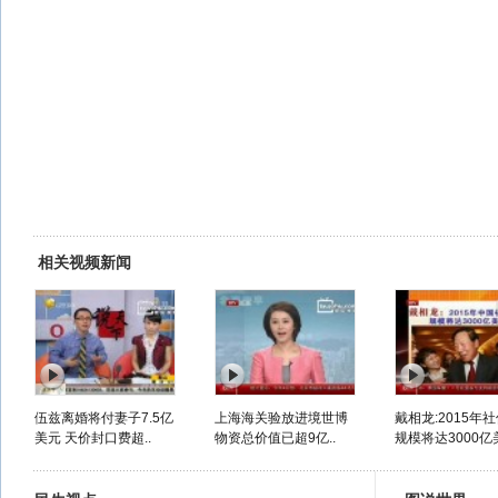
相关视频新闻
伍兹离婚将付妻子7.5亿
上海海关验放进境世博
戴相龙:2015年
美元 天价封口费超..
物资总价值已超9亿..
规模将达3000亿