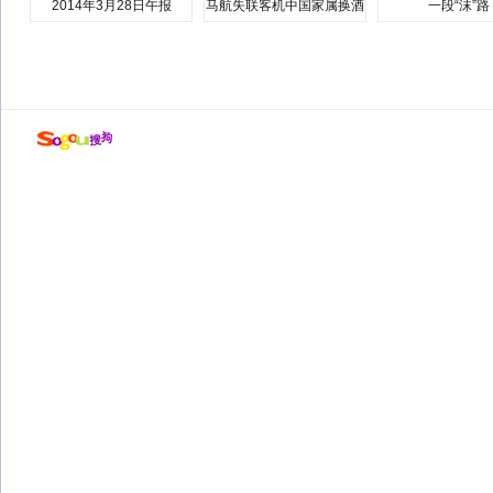
2014年3月28日午报
马航失联客机中国家属换酒
一段“沫”路
店