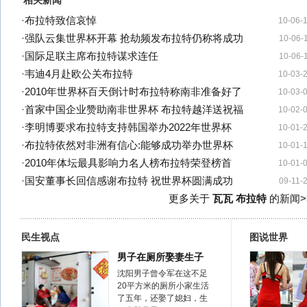
相关新闻
·
布拉特致信哀悼
10-06-
·
强队云集世界杯开幕 抢劫频发布拉特仍称将成功
10-06-
·
国际足联主席布拉特谋求连任
10-06-
·
韦迪4月赴欧公关布拉特
10-03-
·
2010年世界杯百天倒计时布拉特称南非准备好了
10-03-
·
首家中国企业赞助南非世界杯 布拉特越洋送祝福
10-02-
·
李明博要求布拉特支持韩国举办2022年世界杯
10-01-
·
布拉特依然对非洲有信心:能够成功举办世界杯
10-01-
·
2010年体坛最具影响力名人榜布拉特荣登榜首
10-01-
·
国安董事长回信感谢布拉特 祝世界杯圆满成功
09-11-
更多关于
瓦瓦 布拉特
的新闻>
民生视点
图说世界
男子在厕所娶妻生子
沈阳男子曾令军在这不足
20平方米的厕所小家生活
了五年，还娶了媳妇，生