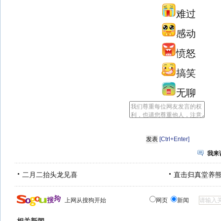
难过
感动
愤怒
搞笑
无聊
[Ctrl+Enter]
我来
二月二抬头龙见喜
直击归真堂养
上网从搜狗开始
网页
新闻