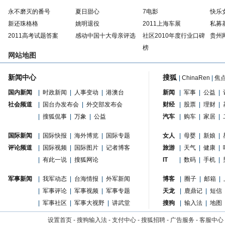
永不磨灭的番号
夏日甜心
7电影
快乐
新还珠格格
姚明退役
2011上海车展
私募
2011高考试题答案
感动中国十大母亲评选
社区2010年度行业口碑
贵州
榜
网站地图
新闻中心
搜狐
|
ChinaRen
|
焦
国内新闻
|
时政新闻
|
人事变动
|
港澳台
新闻
|
军事
|
公益
|
社会频道
|
国台办发布会
|
外交部发布会
财经
|
股票
|
理财
|
|
搜狐侃事
|
万象
|
公益
汽车
|
购车
|
家居
|
国际新闻
|
国际快报
|
海外博览
|
国际专题
女人
|
母婴
|
新娘
|
评论频道
|
国际视频
|
国际图片
|
记者博客
旅游
|
天气
|
健康
|
|
有此一说
|
搜狐网论
IT
|
数码
|
手机
|
军事新闻
|
我军动态
|
台海情报
|
外军新闻
博客
|
圈子
|
邮箱
|
|
军事评论
|
军事视频
|
军事专题
天龙
|
鹿鼎记
|
短信
|
军事社区
|
军事大视野
|
讲武堂
搜狗
|
输入法
|
地图
设置首页
-
搜狗输入法
-
支付中心
-
搜狐招聘
-
广告服务
-
客服中心