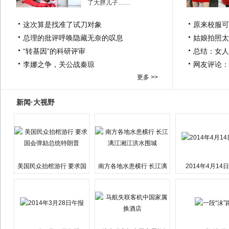
了大胖儿子……
这次算是找准了试刀对象
原来校服可
总理的批评呼唤隐藏无奈的叹息
姑娘拍照太
“转基因”的科研评审
总结：女人
李娜之争，关公战秦琼
网友评论：
更多 >>
新闻·大视野
美国民众抬棺游行 要求国
南方各地水患横行 长江漓
2014年4月14
会弹劾总统特朗普
江湘江洪水围城