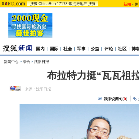
搜狐
ChinaRen
17173
焦点房地产
搜狗
新闻
-
体
国内
|
国际
|
社会
|
军事
|
公益
|
评论
|
社区
|
博
新闻中心
>
综合
>
沈阳日报
布拉特力挺“瓦瓦祖拉”
来源：
沈阳日报
我来说两句
(
0
)