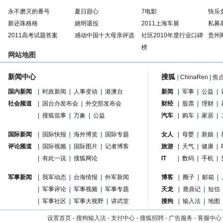
永不磨灭的番号
夏日甜心
7电影
快乐
新还珠格格
姚明退役
2011上海车展
私募
2011高考试题答案
感动中国十大母亲评选
社区2010年度行业口碑
贵州
榜
网站地图
新闻中心
搜狐
|
ChinaRen
|
焦
国内新闻
|
时政新闻
|
人事变动
|
港澳台
新闻
|
军事
|
公益
|
社会频道
|
国台办发布会
|
外交部发布会
财经
|
股票
|
理财
|
|
搜狐侃事
|
万象
|
公益
汽车
|
购车
|
家居
|
国际新闻
|
国际快报
|
海外博览
|
国际专题
女人
|
母婴
|
新娘
|
评论频道
|
国际视频
|
国际图片
|
记者博客
旅游
|
天气
|
健康
|
|
有此一说
|
搜狐网论
IT
|
数码
|
手机
|
军事新闻
|
我军动态
|
台海情报
|
外军新闻
博客
|
圈子
|
邮箱
|
|
军事评论
|
军事视频
|
军事专题
天龙
|
鹿鼎记
|
短信
|
军事社区
|
军事大视野
|
讲武堂
搜狗
|
输入法
|
地图
设置首页
-
搜狗输入法
-
支付中心
-
搜狐招聘
-
广告服务
-
客服中心