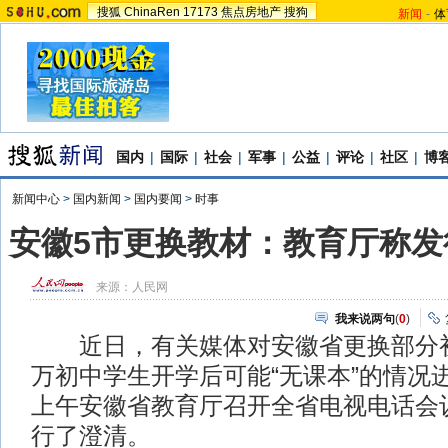
搜狐
ChinaRen
17173
焦点房地产
搜狗
新闻
-
体
国内
|
国际
|
社会
|
军事
|
公益
|
评论
|
社区
|
博
新闻中心
>
国内新闻
>
国内要闻
>
时事
安徽5市更换教材：教育厅称发
来源：
人民网
我来说两句
(
0
)
近日，有关媒体对安徽省更换部分初
万初中学生开学后可能“无课本”的情况
上午安徽省教育厅召开全省电视电话会
行了澄清。