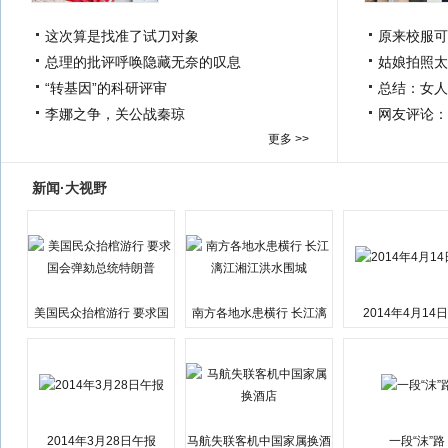
这次算是找准了试刀对象
原来校服可
总理的批评呼唤隐藏无奈的叹息
姑娘拍照太
“转基因”的科研评审
总结：女人
李娜之争，关公战秦琼
网友评论：
更多 >>
新闻·大视野
美国民众抬棺游行 要求国
南方各地水患横行 长江漓
2014年4月14
会弹劾总统特朗普
江湘江洪水围城
2014年3月28日午报
马航失联客机中国家属换酒
一段“沫”路