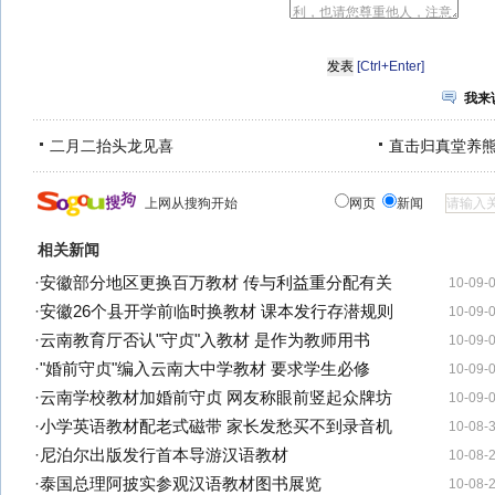
[Ctrl+Enter]
我来
二月二抬头龙见喜
直击归真堂养
上网从搜狗开始
网页
新闻
相关新闻
·
安徽部分地区更换百万教材 传与利益重分配有关
10-09-
·
安徽26个县开学前临时换教材 课本发行存潜规则
10-09-
·
云南教育厅否认"守贞"入教材 是作为教师用书
10-09-
·
"婚前守贞"编入云南大中学教材 要求学生必修
10-09-
·
云南学校教材加婚前守贞 网友称眼前竖起众牌坊
10-09-
·
小学英语教材配老式磁带 家长发愁买不到录音机
10-08-
·
尼泊尔出版发行首本导游汉语教材
10-08-
·
泰国总理阿披实参观汉语教材图书展览
10-08-