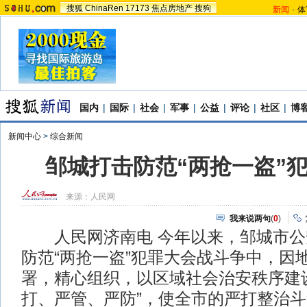
搜狐
ChinaRen
17173
焦点房地产
搜狗
新闻
-
体
国内
|
国际
|
社会
|
军事
|
公益
|
评论
|
社区
|
博
新闻中心
>
综合新闻
邹城打击防范“两抢一盗”
来源：
人民网
我来说两句
(
0
)
人民网济南电 今年以来，邹城市公
防范“两抢一盗”犯罪大会战斗争中，因
署，精心组织，以区域社会治安秩序建
打、严管、严防”，使全市的严打整治