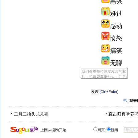
高兴
难过
感动
愤怒
搞笑
无聊
[Ctrl+Enter]
我来
二月二抬头龙见喜
直击归真堂养
上网从搜狗开始
网页
新闻