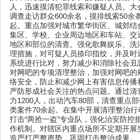
人，迅速摸清犯罪线索和嫌疑人员。大
调查走访群众600余名，摸排线索50余
起。重点加强对城市繁华街区、城郊结
集区、学校、企业周边地区和车站、交
地区和部位的清查。强化歌舞娱乐、洗
理措施，对可疑人员捺印指纹，并及时
系统进行比对，努力减少和消除社会丑
对网吧的专项清理整治，加强对网吧的
络安全，防止和减少网上有害信息传播
严防形成社会关注的热点问题。通过清
力1200人，出动汽车80部，清查重点部
类案件70余起。在集中开展清理整治行
打击“两抢一盗”专业队，强化治安防控
作机制。对辖区内重点场所不定期开展
造严打严整声势，巩固打击整治成果。