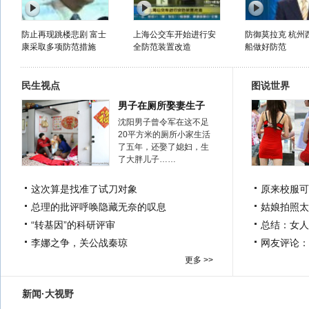
防止再现跳楼悲剧 富士
上海公交车开始进行安
防御莫拉克 杭州
康采取多项防范措施
全防范装置改造
船做好防范
民生视点
图说世界
男子在厕所娶妻生子
沈阳男子曾令军在这不足
20平方米的厕所小家生活
了五年，还娶了媳妇，生
了大胖儿子……
这次算是找准了试刀对象
原来校服可
总理的批评呼唤隐藏无奈的叹息
姑娘拍照太
“转基因”的科研评审
总结：女人
李娜之争，关公战秦琼
网友评论：
更多 >>
新闻·大视野