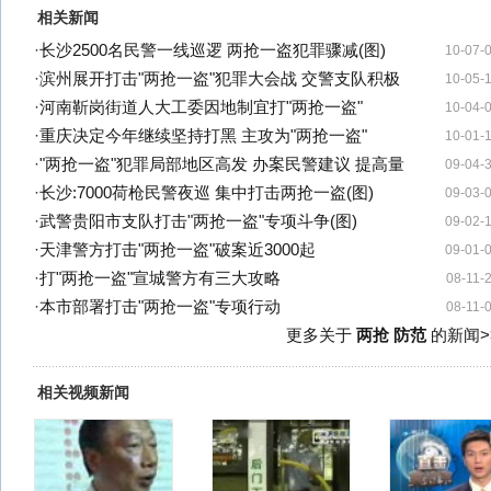
相关新闻
·
长沙2500名民警一线巡逻 两抢一盗犯罪骤减(图)
10-07-
·
滨州展开打击"两抢一盗"犯罪大会战 交警支队积极
10-05-
·
河南靳岗街道人大工委因地制宜打"两抢一盗"
10-04-
·
重庆决定今年继续坚持打黑 主攻为"两抢一盗"
10-01-
·
"两抢一盗"犯罪局部地区高发 办案民警建议 提高量
09-04-
·
长沙:7000荷枪民警夜巡 集中打击两抢一盗(图)
09-03-
·
武警贵阳市支队打击"两抢一盗"专项斗争(图)
09-02-
·
天津警方打击"两抢一盗"破案近3000起
09-01-
·
打"两抢一盗"宣城警方有三大攻略
08-11-
·
本市部署打击"两抢一盗"专项行动
08-11-
更多关于
两抢 防范
的新闻>
相关视频新闻