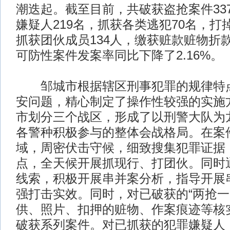
潮迭起。截至目前，共破获盗抢案件33
嫌疑人219名，抓获各类逃犯70名，打
抓获团伙成员134人，缴获赃款赃物折款
可防性案件发案率同比下降了2.16%。
邹城市根据辖区刑事犯罪的规律特点
安问题，精心制定了操作性较强的实施
市划分三个战区，形成了以刑警大队为
各警种积极参与的整体会战格局。在案
域，周密伏击守候，细致搜集犯罪证据
点，全天候开展抓现行、打团伙。同时
线索，积极开展串并案分析，指导开展
强打击实效。同时，对已破获的“两抢一
供、照片、扣押的赃物、作案痕迹等核
破获系列案件。对已抓获的犯罪嫌疑人