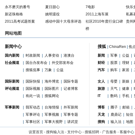
永不磨灭的番号
夏日甜心
7电影
快乐
新还珠格格
姚明退役
2011上海车展
私募
2011高考试题答案
感动中国十大母亲评选
社区2010年度行业口碑
贵州
榜
网站地图
新闻中心
搜狐
|
ChinaRen
|
焦
国内新闻
|
时政新闻
|
人事变动
|
港澳台
新闻
|
军事
|
公益
|
社会频道
|
国台办发布会
|
外交部发布会
财经
|
股票
|
理财
|
|
搜狐侃事
|
万象
|
公益
汽车
|
购车
|
家居
|
国际新闻
|
国际快报
|
海外博览
|
国际专题
女人
|
母婴
|
新娘
|
评论频道
|
国际视频
|
国际图片
|
记者博客
旅游
|
天气
|
健康
|
|
有此一说
|
搜狐网论
IT
|
数码
|
手机
|
军事新闻
|
我军动态
|
台海情报
|
外军新闻
博客
|
圈子
|
邮箱
|
|
军事评论
|
军事视频
|
军事专题
天龙
|
鹿鼎记
|
短信
|
军事社区
|
军事大视野
|
讲武堂
搜狗
|
输入法
|
地图
设置首页
-
搜狗输入法
-
支付中心
-
搜狐招聘
-
广告服务
-
客服中心