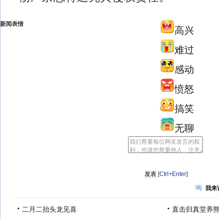
新闻表情
高兴
难过
感动
愤怒
搞笑
无聊
[Ctrl+Enter]
我来
二月二抬头龙见喜
直击归真堂养