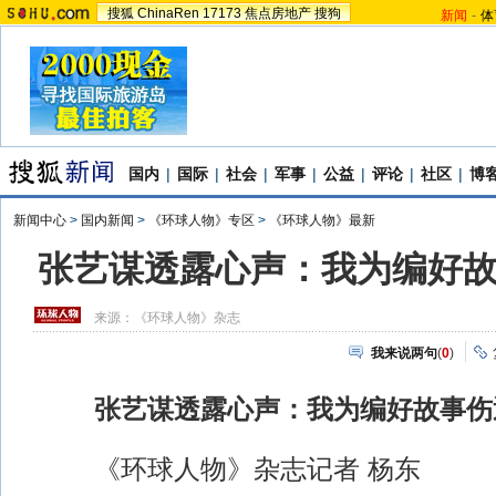
搜狐
ChinaRen
17173
焦点房地产
搜狗
新闻
-
体
国内
|
国际
|
社会
|
军事
|
公益
|
评论
|
社区
|
博
新闻中心
>
国内新闻
>
《环球人物》专区
>
《环球人物》最新
张艺谋透露心声：我为编好
来源：
《环球人物》杂志
我来说两句
(
0
)
张艺谋透露心声：我为编好故事伤
《环球人物》杂志记者 杨东