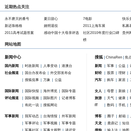
近期热点关注
永不磨灭的番号
夏日甜心
7电影
快乐
新还珠格格
姚明退役
2011上海车展
私募
2011高考试题答案
感动中国十大母亲评选
社区2010年度行业口碑
贵州
榜
网站地图
新闻中心
搜狐
|
ChinaRen
|
焦
国内新闻
|
时政新闻
|
人事变动
|
港澳台
新闻
|
军事
|
公益
|
社会频道
|
国台办发布会
|
外交部发布会
财经
|
股票
|
理财
|
|
搜狐侃事
|
万象
|
公益
汽车
|
购车
|
家居
|
国际新闻
|
国际快报
|
海外博览
|
国际专题
女人
|
母婴
|
新娘
|
评论频道
|
国际视频
|
国际图片
|
记者博客
旅游
|
天气
|
健康
|
|
有此一说
|
搜狐网论
IT
|
数码
|
手机
|
军事新闻
|
我军动态
|
台海情报
|
外军新闻
博客
|
圈子
|
邮箱
|
|
军事评论
|
军事视频
|
军事专题
天龙
|
鹿鼎记
|
短信
|
军事社区
|
军事大视野
|
讲武堂
搜狗
|
输入法
|
地图