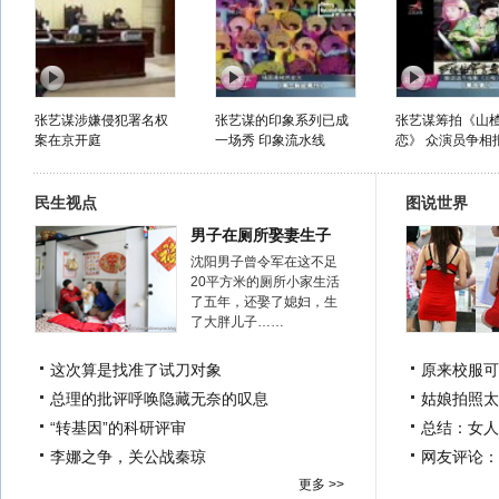
张艺谋涉嫌侵犯署名权
张艺谋的印象系列已成
张艺谋筹拍《山
案在京开庭
一场秀 印象流水线
恋》 众演员争相
民生视点
图说世界
男子在厕所娶妻生子
沈阳男子曾令军在这不足
20平方米的厕所小家生活
了五年，还娶了媳妇，生
了大胖儿子……
这次算是找准了试刀对象
原来校服可
总理的批评呼唤隐藏无奈的叹息
姑娘拍照太
“转基因”的科研评审
总结：女人
李娜之争，关公战秦琼
网友评论：
更多 >>