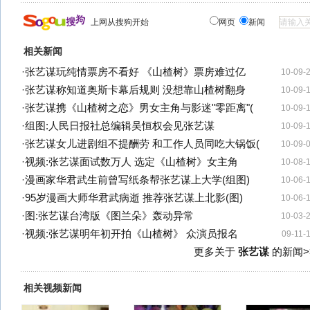
上网从搜狗开始
网页
新闻
相关新闻
·
张艺谋玩纯情票房不看好 《山楂树》票房难过亿
10-09-
·
张艺谋称知道奥斯卡幕后规则 没想靠山楂树翻身
10-09-
·
张艺谋携《山楂树之恋》男女主角与影迷"零距离"(
10-09-
·
组图:人民日报社总编辑吴恒权会见张艺谋
10-09-
·
张艺谋女儿进剧组不提酬劳 和工作人员同吃大锅饭(
10-09-
·
视频:张艺谋面试数万人 选定《山楂树》女主角
10-08-
·
漫画家华君武生前曾写纸条帮张艺谋上大学(组图)
10-06-
·
95岁漫画大师华君武病逝 推荐张艺谋上北影(图)
10-06-
·
图:张艺谋台湾版《图兰朵》轰动异常
10-03-
·
视频:张艺谋明年初开拍《山楂树》 众演员报名
09-11-
更多关于
张艺谋
的新闻>
相关视频新闻