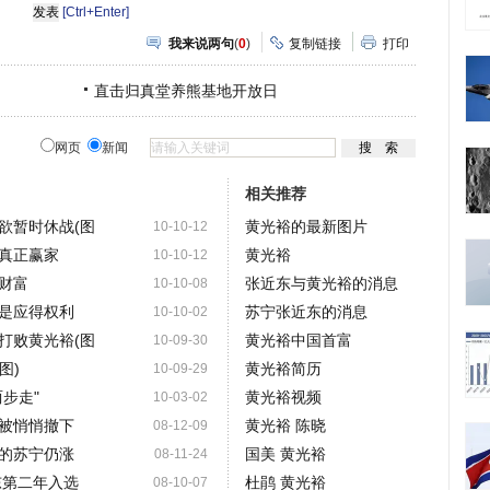
[Ctrl+Enter]
我来说两句
(
0
)
复制链接
打印
直击归真堂养熊基地开放日
网页
新闻
相关推荐
欲暂时休战(图
黄光裕的最新图片
10-10-12
真正赢家
黄光裕
10-10-12
财富
张近东与黄光裕的消息
10-10-08
是应得权利
苏宁张近东的消息
10-10-02
打败黄光裕(图
黄光裕中国首富
10-09-30
图)
黄光裕简历
10-09-29
步走"
黄光裕视频
10-03-02
被悄悄撤下
黄光裕 陈晓
08-12-09
的苏宁仍涨
国美 黄光裕
08-11-24
东第二年入选
杜鹃 黄光裕
08-10-07