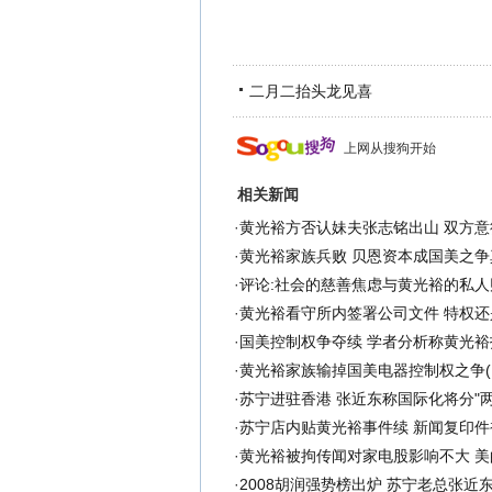
二月二抬头龙见喜
上网从搜狗开始
相关新闻
·
黄光裕方否认妹夫张志铭出山 双方意
·
黄光裕家族兵败 贝恩资本成国美之争
·
评论:社会的慈善焦虑与黄光裕的私人
·
黄光裕看守所内签署公司文件 特权还
·
国美控制权争夺续 学者分析称黄光裕
·
黄光裕家族输掉国美电器控制权之争(
·
苏宁进驻香港 张近东称国际化将分"两
·
苏宁店内贴黄光裕事件续 新闻复印件
·
黄光裕被拘传闻对家电股影响不大 美
·
2008胡润强势榜出炉 苏宁老总张近