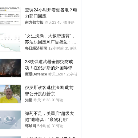
处分
空调24小时开着更省电？电
力部门回应
南方都市报
昨天23:45
40评论
“女生洗澡，大叔帮搓背”，
苏泊尔回应AI广告擦边：视
频全下架，已强化内容管理
每日经济新闻
12小时前
35评论
与审核
28枚弹道武器全部突防成
功！在俄罗斯的外国导弹发
射车都是合法打击目标
鹰眼Defence
昨天16:07
25评论
俄罗斯政客逃往法国 此前
曾公开挑战普京
知世
昨天18:38
91评论
弹药不足，美重启“超级大
炮”遭嘲讽：“废物利用”
环球网
5小时前
31评论