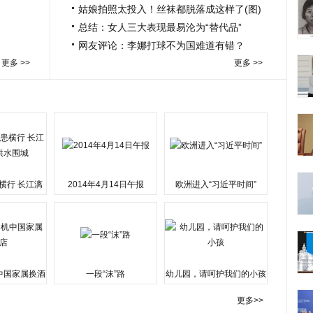
姑娘拍照太投入！丝袜都脱落成这样了(图)
总结：女人三大表现最易沦为“替代品”
网友评论：李娜打球不为国难道有错？
更多 >>
更多 >>
横行 长江漓
2014年4月14日午报
欧洲进入“习近平时间”
水围城
中国家属换酒
一段“沫”路
幼儿园，请呵护我们的小孩
更多>>