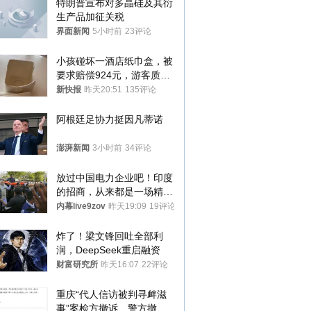
特朗普宣布对多晶硅及其衍
生产品加征关税
界面新闻
5小时前
23评论
小孩碰坏一酒店纸巾盒，被
要求赔偿924元，游客质疑
酒店房客物品超高标价，市
新快报
昨天20:51
135评论
监部门：不违规
阿根廷足协力挺因凡蒂诺
澎湃新闻
3小时前
34评论
放过中国电力企业吧！印度
的招商，从来都是一场精准
收割
内幕live9zov
昨天19:09
19评论
炸了！梁文锋回吐全部利
润，DeepSeek重启融资
财富研究所
昨天16:07
22评论
重庆“代人信访被判寻衅滋
事”案检方撤诉、警方撤