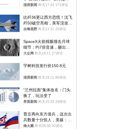
案，两被告人获国赔
澎湃新闻
昨天17:33
171评论
比歼36更让西方恐慌！沈飞
歼50破空亮相，美军没攻克
的技术被拿下
尖锋视野
昨天13:31
25评论
SpaceX火箭残骸撞击月球
细节：约7倍音速，砸出直
径约30米撞击坑
大众网
昨天16:11
27评论
宇树科技发行价150.8元
澎湃新闻
昨天19:11
86评论
“兰州拉面”集体改名：门头
换了，玩法变了
界面新闻
昨天15:33
29评论
普京再向东方借兵，这次出
兵数量十分惊人，美媒：俄
朝要动真格？
烽火菌
昨天08:30
32评论