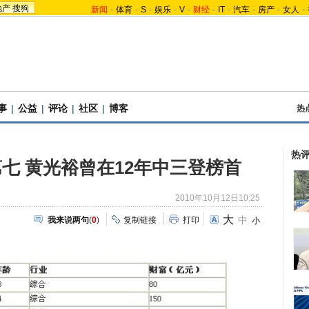
地产
搜狗
新闻
-
体育
-
S
-
娱乐
-
V
-
财经
-
IT
-
汽车
-
房产
-
女人
-
事
|
公益
|
评论
|
社区
|
博客
热
热
七 黄光裕曾在12年中三登榜首
2010年10月12日10:25
大
中
我来说两句
(
0
)
复制链接
打印
小