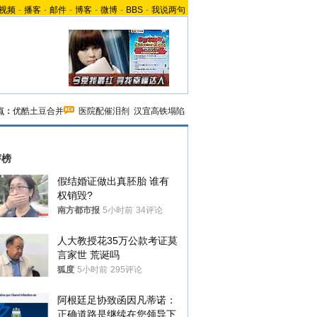
视频
-
播客
-
邮件
-
博客
-
微博
-
BBS
-
我说两句
点：
优酷土豆合并
医院配催泪剂
汉宜高铁塌陷
评榜
假结婚证做出真胚胎 谁有
权销毁?
南方都市报
5小时前
34评论
人大教授花35万公款考证莫
言家世 荒诞吗
狐度
5小时前
295评论
阿根廷足协致函因凡蒂诺：
正确道路是继续在您领导下