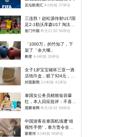
足坛欧美汇
4小时前
37评论
三连胜！赵松源传射U17国
足2-1勒沃库森U17 淘汰赛
将战河床
射门中国
昨天21:50
50评论
「1000万」的竹知了，下
架了「余大嘴」
豹变
4小时前
26评论
女子1岁宝宝碰坏三亚一酒
店纸巾盒，赔了924元，发
帖吐槽后酒店退还一半的
封面新闻
2小时前
41评论
钱，当地市监局回应
泰国女公务员精致妆容爆
红，本人回应批评：不喜欢
就别看
观察者网
昨天18:32
59评论
中国游客在泰国机场遭“歧
视性手势”，泰方责令全面
调查，对责任人采取最严厉
新黄河
3小时前
50评论