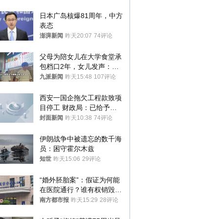
日本广岛核爆81周年，中方
表态
澎湃新闻
昨天20:07
74评论
父母为陪女儿在大学食堂承
包档口2年，女儿发声：初
衷是为了陪伴，毕业后将不
九派新闻
昨天15:48
107评论
再营业
西安一国企拖欠工程款致项
目停工 财政局：已给予处
分，正督促整改
封面新闻
昨天10:38
74评论
伊朗战争中被遗忘的数千海
员：困守霍尔木兹
知世
昨天15:06
29评论
“婚外胚胎案”：假证为何能
在医院通行？谁有权销毁胚
胎？
南方都市报
昨天15:29
28评论