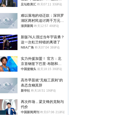
位
足坛欧美汇
昨天07:11
33评论
难以落地的动迁款：深圳罗
湖区两村民追讨两千万元动
迁款八年未果
澎湃新闻
昨天12:57
49评论
新版76人强过当年宇宙勇？
这一次杜兰特错的离谱了
NBA广角
昨天07:04
38评论
实力外援加盟！ 官方：北
京首钢签下巴里·布朗和桑
普森
中国篮镜头
前天18:15
39评论
高市早苗就“无核三原则”的
表态含糊其辞
新华社
昨天16:51
19评论
再次炸场，梁文锋的克制与
代价
中国新闻周刊
昨天07:06
21评论