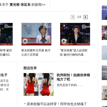
多关于
黄光裕 张近东
的新闻>>
1/3
审理 被控
黄光裕案昨日开庭 检方
"黄光裕案"进入起诉阶
狂赚3亿
公诉三宗罪庭
段 被控行贿和内幕..
图说世界
妻生子
杭州街拍！姑娘你来错
地方了吧
在这不足
小家生活
竟然是孩子的妈……
媳妇，生
原来校服可以这样穿！同学你也太销魂了