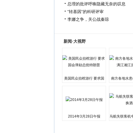
总理的批评呼唤隐藏无奈的叹息
“转基因”的科研评审
李娜之争，关公战秦琼
新闻·大视野
美国民众抬棺游行 要求国
南方各地水患
会弹劾总统特朗普
江湘江洪
2014年3月28日午报
马航失联客机
店