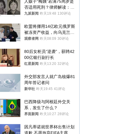
人贩子“梅姨”若满75周岁是
否适用死刑？律师解读：很
大概率不会被判处死刑
九派新闻
昨天19:48
130评论
欧盟将挪用14亿欧元俄罗斯
被冻资产收益，向乌克兰提
供援助
观察者网
昨天08:09
30评论
80后女柜员“逆袭”，获聘42
00亿银行副行长
红星新闻
昨天13:20
32评论
外交部发言人就广岛核爆81
周年答记者问
新华社
昨天19:45
41评论
巴西降级与阿根廷外交关
系，发生了什么？
界面新闻
昨天10:27
28评论
因凡蒂诺就世界杯出售计划
道歉 不愿放弃FIFA主席职