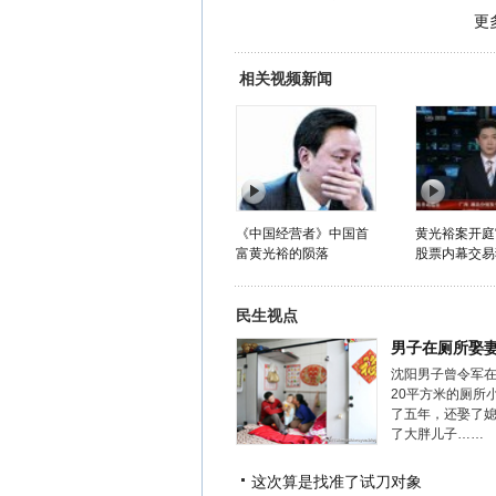
更
相关视频新闻
《中国经营者》中国首
黄光裕案开庭
富黄光裕的陨落
股票内幕交易
民生视点
男子在厕所娶
沈阳男子曾令军
20平方米的厕所
了五年，还娶了
了大胖儿子……
这次算是找准了试刀对象