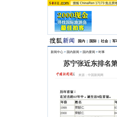
搜狐
ChinaRen
17173
焦点房
国内
|
国际
|
社会
|
军
新闻中心
>
国内新闻
>
国内要闻
>
时事
苏宁张近东排名第
来源：
中国新闻网