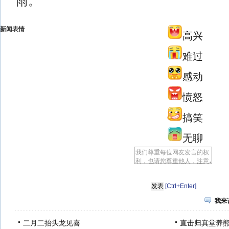
雨。
新闻表情
高兴
难过
感动
愤怒
搞笑
无聊
[Ctrl+Enter]
我来
二月二抬头龙见喜
直击归真堂养