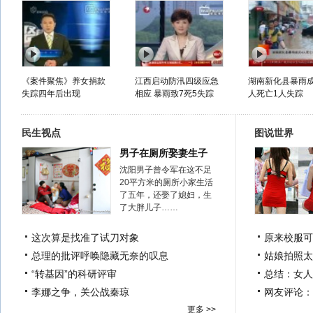
《案件聚焦》养女捐款
江西启动防汛四级应急
湖南新化县暴雨成
失踪四年后出现
相应 暴雨致7死5失踪
人死亡1人失踪
民生视点
图说世界
男子在厕所娶妻生子
沈阳男子曾令军在这不足
20平方米的厕所小家生活
了五年，还娶了媳妇，生
了大胖儿子……
这次算是找准了试刀对象
原来校服可
总理的批评呼唤隐藏无奈的叹息
姑娘拍照太
“转基因”的科研评审
总结：女人
李娜之争，关公战秦琼
网友评论：
更多 >>