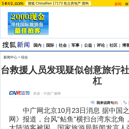
搜狐
ChinaRen
17173
焦点房地产
搜狗
新闻
-
体
国内
|
国际
|
社会
|
军事
|
公益
|
评论
|
社区
|
博
新闻中心
>
综合
台救援人员发现疑似创意旅行
杠
来源：
中国广播网
我来说两句
(
0
)
中广网北京10月23日消息 据中国
网》报道，台风"鲇鱼"横扫台湾东北角
大陆游客被困，国家旅游局新闻发言人