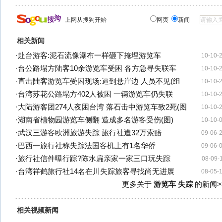
上网从搜狗开始
网页
新闻
相关新闻
·
赴台游客:泥石流像瀑布一样砸下掩埋游览车
10-10-
·
台公路塌方陆客10余游览车受困 各方急寻失联车
10-10-
·
直击陆客游览车受困现场:逼到悬崖边 人员不见(组
10-10-
·
台湾苏花公路塌方402人被困 一辆游览车仍失联
10-10-
·
大陆游客团274人夜困台湾 落石击中游览车致2死(图
10-10-
·
湖南省植物园游览车侧翻 造成多名游客受伤(图)
10-10-
·
武汉三游客欧洲旅游失踪 旅行社遭32万索赔
09-06-
·
巴西一旅行社称失踪法国客机上有1名华侨
09-06-
·
旅行社信件曝行踪?陈水扁亲家一家三口玩失踪
08-09-
·
台湾祥鹤旅行社14名在川失踪旅客寻找尚无进展
08-05-
更多关于
游览车 失踪
的新闻>
相关视频新闻