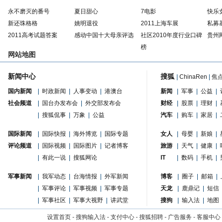
永不磨灭的番号
夏日甜心
7电影
快乐
新还珠格格
姚明退役
2011上海车展
私募
2011高考试题答案
感动中国十大母亲评选
社区2010年度行业口碑
贵州
榜
网站地图
新闻中心
搜狐
|
ChinaRen
|
焦
国内新闻
|
时政新闻
|
人事变动
|
港澳台
新闻
|
军事
|
公益
|
社会频道
|
国台办发布会
|
外交部发布会
财经
|
股票
|
理财
|
|
搜狐侃事
|
万象
|
公益
汽车
|
购车
|
家居
|
国际新闻
|
国际快报
|
海外博览
|
国际专题
女人
|
母婴
|
新娘
|
评论频道
|
国际视频
|
国际图片
|
记者博客
旅游
|
天气
|
健康
|
|
有此一说
|
搜狐网论
IT
|
数码
|
手机
|
军事新闻
|
我军动态
|
台海情报
|
外军新闻
博客
|
圈子
|
邮箱
|
|
军事评论
|
军事视频
|
军事专题
天龙
|
鹿鼎记
|
短信
|
军事社区
|
军事大视野
|
讲武堂
搜狗
|
输入法
|
地图
设置首页
-
搜狗输入法
-
支付中心
-
搜狐招聘
-
广告服务
-
客服中心