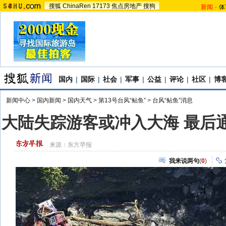
搜狐
ChinaRen
17173
焦点房地产
搜狗
新闻
-
体
国内
|
国际
|
社会
|
军事
|
公益
|
评论
|
社区
|
博
新闻中心
>
国内新闻
>
国内天气
>
第13号台风“鲇鱼”
>
台风“鲇鱼”消息
大陆失踪游客或冲入大海 最后通
来源：
东方早报
我来说两句
(
0
)