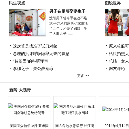
民生视点
图说世界
男子在厕所娶妻生子
沈阳男子曾令军在这不足
20平方米的厕所小家生活
了五年，还娶了媳妇，生
了大胖儿子……
这次算是找准了试刀对象
原来校服可
总理的批评呼唤隐藏无奈的叹息
姑娘拍照太
“转基因”的科研评审
总结：女人
李娜之争，关公战秦琼
网友评论：
更多 >>
新闻·大视野
美国民众抬棺游行 要求国
南方各地水患横行 长江漓
2014年4月14