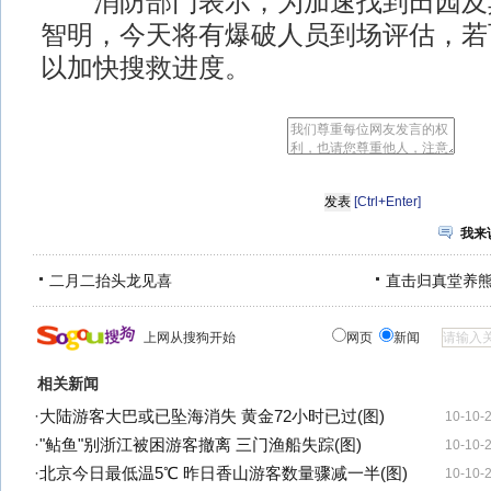
消防部门表示，为加速找到田园及
智明，今天将有爆破人员到场评估，若
以加快搜救进度。
[Ctrl+Enter]
我来
二月二抬头龙见喜
直击归真堂养
上网从搜狗开始
网页
新闻
相关新闻
·
大陆游客大巴或已坠海消失 黄金72小时已过(图)
10-10-
·
"鲇鱼"别浙江被困游客撤离 三门渔船失踪(图)
10-10-
·
北京今日最低温5℃ 昨日香山游客数量骤减一半(图)
10-10-