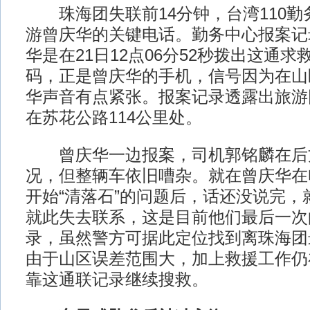
珠海团失联前14分钟，台湾110勤
游曾庆华的关键电话。勤务中心报案记
华是在21日12点06分52秒拨出这通
码，正是曾庆华的手机，信号因为在山
华声音有点紧张。报案记录透露出旅游
在苏花公路114公里处。
曾庆华一边报案，司机郭铭麟在后
况，但整辆车依旧嘈杂。就在曾庆华在
开始“清落石”的问题后，话还没说完，
就此失去联系，这是目前他们最后一次
录，虽然警方可据此定位找到离珠海团
由于山区误差范围大，加上救援工作仍
靠这通联记录继续搜救。