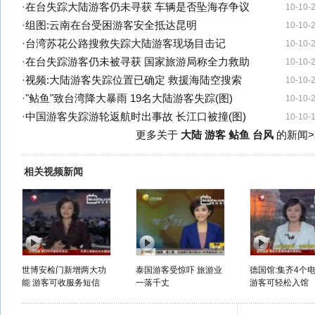
·
在台失踪大陆游客仍未寻获 车辆是否坠海存争议
10-10-
·
组图:云南在台受困游客安全抵达昆明
10-10-
·
台湾苏花公路搜救失踪大陆游客现场目击记
10-10-
·
在台失踪游客仍未被寻获 国家旅游局称全力救助
10-10-
·
视频:大陆游客失踪位置已确定 救援海陆空搜索
10-10-
·
"鲇鱼"致台湾降大暴雨 19名大陆游客失踪(图)
10-10-
·
中国游客失踪游轮返航时出事故 长江口被撞(图)
10-10-
更多关于
大陆 游客 鲇鱼 台风
的新闻>
相关视频新闻
世博安检门新增两大功
泰国游客受惊吓 旅游业
德国馆:集齐4个
能 游客可收服务短信
一落千丈
游客可轻松入馆