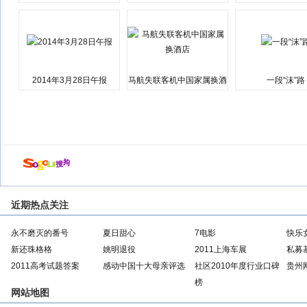
会弹劾总统特朗普
江湘江洪水围城
2014年3月28日午报
马航失联客机中国家属换酒
一段“沫”路
店
近期热点关注
永不磨灭的番号
夏日甜心
7电影
快乐
新还珠格格
姚明退役
2011上海车展
私募
2011高考试题答案
感动中国十大母亲评选
社区2010年度行业口碑
贵州
榜
网站地图