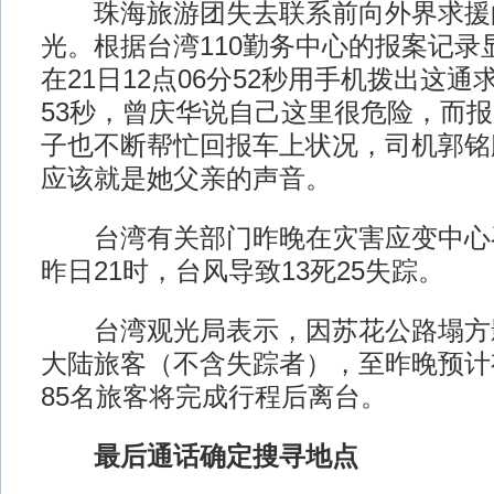
珠海旅游团失去联系前向外界求援
光。根据台湾110勤务中心的报案记录
在21日12点06分52秒用手机拨出这
53秒，曾庆华说自己这里很危险，而
子也不断帮忙回报车上状况，司机郭铭
应该就是她父亲的声音。
台湾有关部门昨晚在灾害应变中心
昨日21时，台风导致13死25失踪。
台湾观光局表示，因苏花公路塌方影
大陆旅客（不含失踪者），至昨晚预计有
85名旅客将完成行程后离台。
最后通话确定搜寻地点