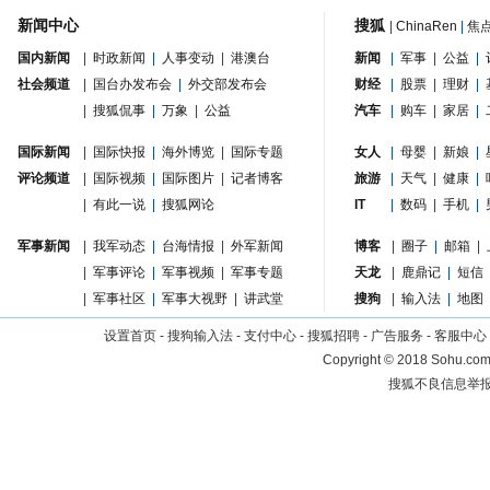
新闻中心
搜狐
|
ChinaRen
|
焦
国内新闻
|
时政新闻
|
人事变动
|
港澳台
新闻
|
军事
|
公益
|
社会频道
|
国台办发布会
|
外交部发布会
财经
|
股票
|
理财
|
|
搜狐侃事
|
万象
|
公益
汽车
|
购车
|
家居
|
国际新闻
|
国际快报
|
海外博览
|
国际专题
女人
|
母婴
|
新娘
|
评论频道
|
国际视频
|
国际图片
|
记者博客
旅游
|
天气
|
健康
|
|
有此一说
|
搜狐网论
IT
|
数码
|
手机
|
军事新闻
|
我军动态
|
台海情报
|
外军新闻
博客
|
圈子
|
邮箱
|
|
军事评论
|
军事视频
|
军事专题
天龙
|
鹿鼎记
|
短信
|
军事社区
|
军事大视野
|
讲武堂
搜狗
|
输入法
|
地图
设置首页
-
搜狗输入法
-
支付中心
-
搜狐招聘
-
广告服务
-
客服中心
Copyright
©
2018 Sohu.com 
搜狐不良信息举