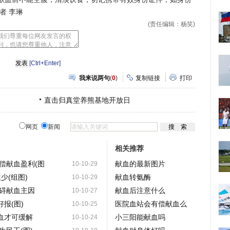
者 李琳
(责任编辑：杨笑)
[Ctrl+Enter]
我来说两句
(
0
)
复制链接
打印
直击归真堂养熊基地开放日
网页
新闻
相关推荐
偿献血盈利(图
献血的最新图片
10-10-29
少(组图)
献血转氨酶
10-10-29
碍献血主因
献血后注意什么
10-10-27
报(图)
医院血站会有偿献血么
10-10-25
血才可缓解
小三阳能献血吗
10-10-24