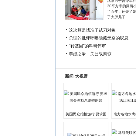
沈阳男子曾令军
20平方米的厕所
了五年，还娶了
了大胖儿子……
这次算是找准了试刀对象
总理的批评呼唤隐藏无奈的叹息
“转基因”的科研评审
李娜之争，关公战秦琼
新闻·大视野
美国民众抬棺游行 要求国
南方各地水患
会弹劾总统特朗普
江湘江洪