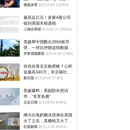
八强
搜狐体育
前天18:45
102评论
最高近亿元！多家A股公司
收到美国关税退税
上海证券报
昨天09:10
238评论
美媒帮中国数出2850枚导
弹，一对比伊朗这组数据，
发现出大事了
罗富强观察室
前天14:48
27评论
你也在算北京购房账？公积
金最高340万，非京籍社保
1年
新京报
昨天10:06
57评论
美媒爆料：美副防长想访
华，“非常执着”
北京日报
昨天08:04
60评论
继大白兔奶糖冰淇淋在美国
火了之后，其糖纸又火了！
海外博主盛赞：平面设计经
红星新闻
前天12:28
40评论