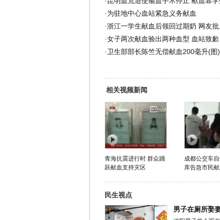
·
昆明血荒迫使输血手术停止 献血靠学生
·
为驻地中心血站紧急义务献血
·
浙江一学生献血后领回过期奶 网友批
·
女子两次献血验出两种血型 血站致歉
·
卫生部部长陈竺无偿献血200毫升(图)
相关视频新闻
青海抗震进行时 群众踊
成都公交车自
跃献血支持灾区
库告急市民献
民生视点
男子在厕所娶