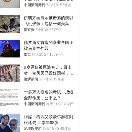
中国新闻周刊
5小时前
57评论
伊朗方面展示被击落的美以
飞机残骸：包括一架美军F-
15战斗机残骸以及多架无人
新京报
8小时前
85评论
机等
俄罗斯女首富的商业帝国正
被乌克兰炸毁
知世
昨天20:27
156评论
9岁男孩被巨浪卷走，目击
者：台风天已设好围栏，一
家四口翻入时保安曾喊话劝
澎湃新闻
3小时前
35评论
阻
十多万人报名的考试，成绩
全部作废，公平么？
中国新闻周刊
昨天21:08
432评论
阿媒：梅西父亲豪尔赫在阿
根廷去世 享年68岁
足坛欧美汇
昨天18:49
45评论