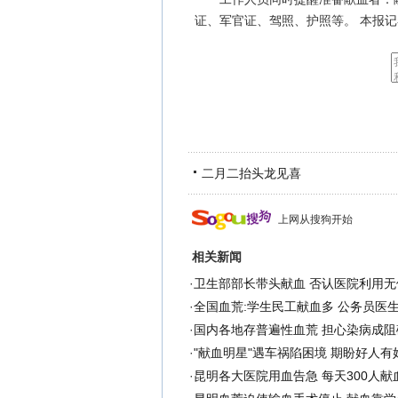
证、军官证、驾照、护照等。 本报记
二月二抬头龙见喜
上网从搜狗开始
相关新闻
·
卫生部部长带头献血 否认医院利用无
·
全国血荒:学生民工献血多 公务员医生
·
国内各地存普遍性血荒 担心染病成阻
·
"献血明星"遇车祸陷困境 期盼好人有好
·
昆明各大医院用血告急 每天300人献