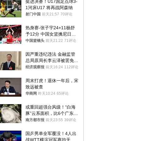
挺进决赛！U17国足点球3-
1河床U17 将再战阿森纳
射门中国
前天21:57
70评论
热身赛-张子宇24+11杨舒
予12分 中国女篮擒尼日利
亚
中国篮镜头
前天21:22
71评论
因严重违纪违法 金融监管
总局原局长李云泽被罢免全
国人大代表
经济观察报
前天16:24
112评论
周末打虎！退休一年后，宋
致远被查
华商网
昨天10:24
65评论
或重回超强台风级！“白海
豚”云系面积，比6个广东还
大！深圳官方：注意这件事
南方都市报
前天23:55
39评论
国乒男单全军覆没！4人出
战WTT横滨冠军赛均无缘