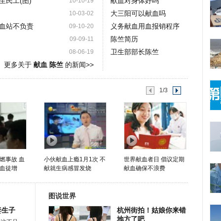
民工(图)
献血对身体好吗
10-10-19
大三阳可以献血吗
10-03-02
血站不负责
义务献血用血报销程序
09-10-20
陈竺简历
09-09-11
卫生部部长陈竺
08-06-19
更多关于
献血 陈竺
的新闻>>
1/3
燃事故 血
小伙献血上瘾1月1次 不
世界献血者日 倡议定期
血徒增
献就生病感冒发烧
献血确保不浪费
图说世界
妻生子
杭州街拍！姑娘你来错
地方了吧