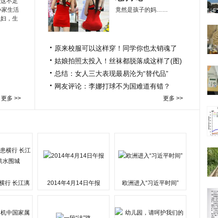
在这不足
小家生活
竟然是孩子的妈……
媳妇，生
原来校服可以这样穿！同学你也太销魂了
姑娘拍照太投入！丝袜都脱落成这样了(图)
总结：女人三大表现最易沦为“替代品”
网友评论：李娜打球不为国难道有错？
更多 >>
更多 >>
横行 长江漓
2014年4月14日午报
欧洲进入“习近平时间”
水围城