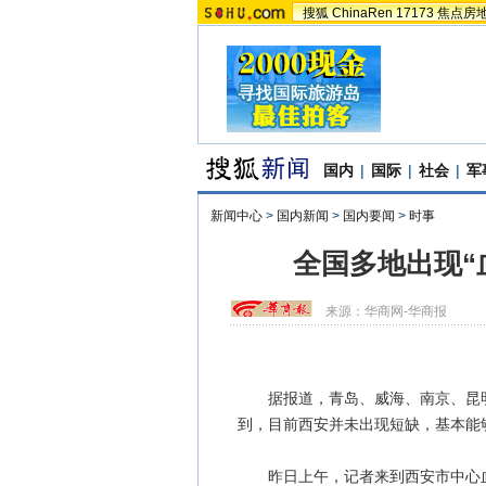
搜狐
ChinaRen
17173
焦点房
国内
|
国际
|
社会
|
军
新闻中心
>
国内新闻
>
国内要闻
>
时事
全国多地出现“
来源：
华商网-华商报
据报道，青岛、威海、南京、昆明
到，目前西安并未出现短缺，基本能
昨日上午，记者来到西安市中心血站