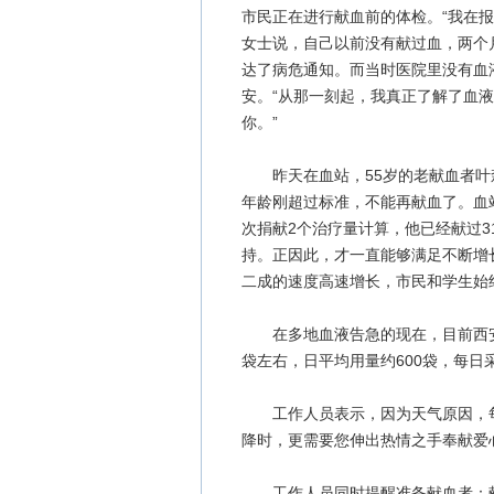
市民正在进行献血前的体检。“我在报
女士说，自己以前没有献过血，两个
达了病危通知。而当时医院里没有血
安。“从那一刻起，我真正了解了血
你。”
昨天在血站，55岁的老献血者叶
年龄刚超过标准，不能再献血了。血
次捐献2个治疗量计算，他已经献过3
持。正因此，才一直能够满足不断增
二成的速度高速增长，市民和学生始
在多地血液告急的现在，目前西安市
袋左右，日平均用量约600袋，每日
工作人员表示，因为天气原因，每
降时，更需要您伸出热情之手奉献爱
工作人员同时提醒准备献血者：献