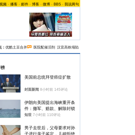
视频
-
播客
-
邮件
-
博客
-
微博
-
BBS
-
我说两句
点：
优酷土豆合并
医院配催泪剂
汉宜高铁塌陷
评榜
美国前总统拜登癌症扩散
封面新闻
8小时前
145评论
伊朗向美国提出海峡重开条
件：撤军、赔款、解除封锁
知世
7小时前
110评论
男子去世后，父母要求对孙
子进行亲子鉴定，儿媳拒绝