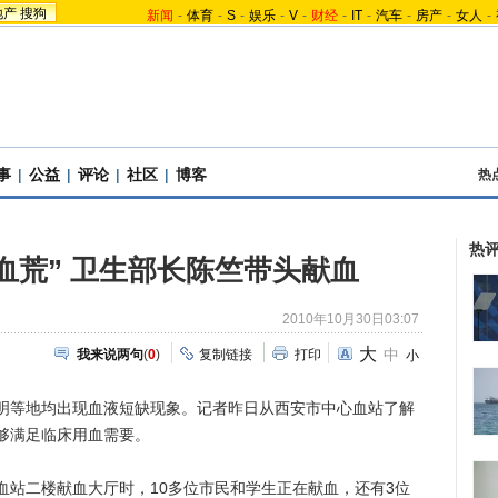
地产
搜狗
新闻
-
体育
-
S
-
娱乐
-
V
-
财经
-
IT
-
汽车
-
房产
-
女人
-
事
|
公益
|
评论
|
社区
|
博客
热
热
血荒” 卫生部长陈竺带头献血
2010年10月30日03:07
大
中
我来说两句
(
0
)
复制链接
打印
小
等地均出现血液短缺现象。记者昨日从西安市中心血站了解
够满足临床用血需要。
二楼献血大厅时，10多位市民和学生正在献血，还有3位