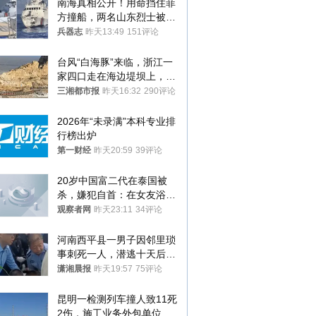
南海真相公开！用命挡住菲
方撞船，两名山东烈士被授
武警最高荣誉
兵器志
昨天13:49
151评论
台风“白海豚”来临，浙江一
家四口走在海边堤坝上，其
中9岁男孩被巨浪卷入海
三湘都市报
昨天16:32
290评论
中，搜救仍在进行
2026年“未录满”本科专业排
行榜出炉
第一财经
昨天20:59
39评论
20岁中国富二代在泰国被
杀，嫌犯自首：在女友浴室
看到他
观察者网
昨天23:11
34评论
河南西平县一男子因邻里琐
事刺死一人，潜逃十天后在
十多公里外一片玉米地里落
潇湘晨报
昨天19:57
75评论
网
昆明一检测列车撞人致11死
2伤，施工业务外包单位被