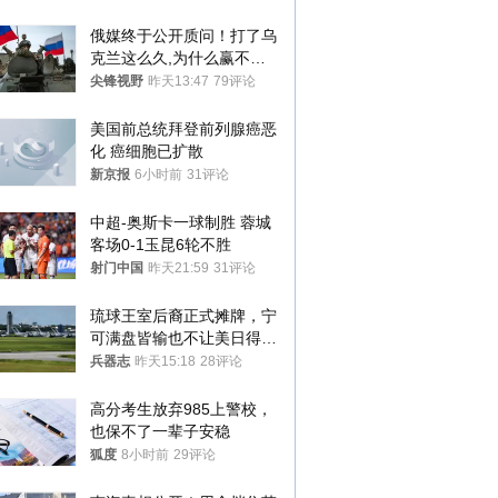
俄媒终于公开质问！打了乌
克兰这么久,为什么赢不了?
答案令人沉默
尖锋视野
昨天13:47
79评论
美国前总统拜登前列腺癌恶
化 癌细胞已扩散
新京报
6小时前
31评论
中超-奥斯卡一球制胜 蓉城
客场0-1玉昆6轮不胜
射门中国
昨天21:59
31评论
琉球王室后裔正式摊牌，宁
可满盘皆输也不让美日得
逞，中国成关键
兵器志
昨天15:18
28评论
高分考生放弃985上警校，
也保不了一辈子安稳
狐度
8小时前
29评论