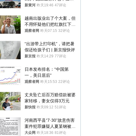
罚1.5万元，国铁昆明局被
新黄河
昨天19:46
47评论
罚300万元
越南出版业出了个大案，但
不用怀疑他们把红旗扛下去
的决心
观察者网
昨天07:15
32评论
“出游带上打印机”，请把暑
假还给孩子们 | 新京报快评
新京报
昨天14:29
77评论
日本发布排名：“中国第
一，美日居后”
观察者网
昨天15:53
22评论
丈夫坠亡后百万赔偿款被婆
家转移，妻女仅得3万元
新快报
昨天09:12
51评论
河南西平县“7·30”故意伤害
案件犯罪嫌疑人夏某钢被抓
获
大众网
昨天18:36
81评论