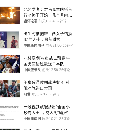
北约学者：对乌克兰的斩首
行动终于开始，几个月内乌
将投降
虚怀论语
前天15:34
37评论
出生时被抱错，两女子错换
37年人生，最新进展
中国新闻周刊
前天21:50
20评论
八村塁/河村出战世预赛 中
国男篮错过最强日本队
中国篮镜头
前天13:58
36评论
美参院通过制裁法案 针对
俄油气进口大国
知世
昨天09:17
51评论
一段视频就能炒出“全国小
炒肉大王”，费大厨“塌房”了
吗？
中国新闻网
昨天10:21
22评论