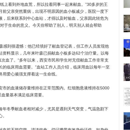
纸上看到外地血荒，所以拉着同事一起来献血。”30多岁的王
月前父亲突然重病，出现不明原因的血小板减少，医院一度下
液，后来联系到中心血站，才得以及时输血，父亲因此转危为
液对于生命的意义。今天你帮助了别人，明天别人就会帮助
森感到很遗憾：他已经填好了献血登记表，但工作人员发现他
站资料显示，几年来叶森已捐献血小板多达62个治疗量。以每
1次血了。“多年以来，西安市民和学生对无偿献血工作非常支
长的临床用血需要。”血站工作人员介绍，临床用血以每年一至
终用爱心顽强支撑着这一生命线。
的血液储存量维持在正常范围内。红细胞悬液维持在5000
采血量基本满足临床需要。
年冬季献血者相对减少，尤其是遇到天气突变，气温急剧下
心。
血前不能空腹，清淡饮食，切记携带有效身份证件，如身份