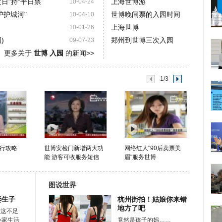
日"持"平日票
上海世博游
10-04-24
沪护城河"
世博晚间票的入园时间
10-04-10
上海世博
10-01-26
)
郑州到世博三次入园
09-07-23
更多关于
世博 入园
的新闻>>
1/3
行攻略
世博安检门新增两大功
网络红人"90后卖票美
能 游客可收服务短信
眉"服务世博
图说世界
妻生子
杭州街拍！姑娘你来错
地方了吧
在这不足
小家生活
竟然是孩子的妈……