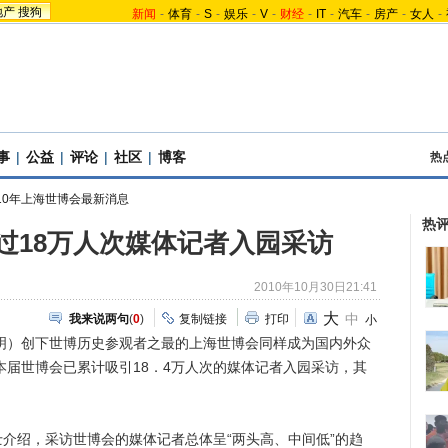
地产
搜狗
新闻
-
体育
-
S
-
娱乐
-
V
-
财经
-
IT
-
汽车
-
房产
-
女人
-
事
|
公益
|
评论
|
社区
|
博客
热
010年上海世博会最新消息
热
过18万人次媒体记者入园采访
2010年10月30日21:41
大
中
我来说两句
(
0
)
复制链接
打印
小
明）创下世博历史参观者之最的上海世博会同样成为国内外众
，本届世博会已累计吸引18．4万人次的媒体记者入园采访，其
绍，采访世博会的媒体记者总体呈“两头高、中间低”的趋