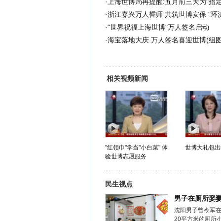
·
上海世博局再提醒:五月前三天为"指定
·
浙江嘉兴万人誓师 共筑世博安保 "环
·
"世界祝福上海世博"万人签名启动
·
海宝落地大庆 万人签名喜迎世博(组图
相关视频新闻
"红领巾"学当"小白菜" 体
世博大礼包出
验世博志愿服务
民生视点
男子在厕所娶
沈阳男子曾令军
20平方米的厕所