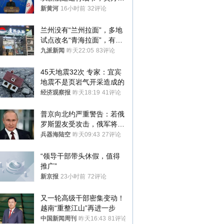
提“倒计时”
新黄河
16小时前
32评论
兰州没有“兰州拉面”，多地
试点改名“青海拉面”，有商
家改名已两年
九派新闻
昨天22:05
83评论
45天地震32次 专家：宜宾
地震不是页岩气开采造成的
经济观察报
昨天18:19
41评论
普京向北约严重警告：若俄
罗斯盟友受攻击，俄军将动
用核武器保护
兵器海陆空
昨天09:43
27评论
“领导干部带头休假，值得
推广”
新京报
23小时前
72评论
又一轮高级干部密集变动！
越南“重整江山”再进一步
中国新闻周刊
昨天16:43
81评论