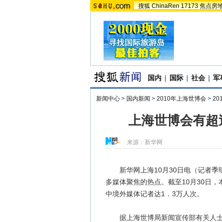
搜狐
ChinaRen
17173
焦点房
国内
|
国际
|
社会
|
军
新闻中心
>
国内新闻
>
2010年上海世博会
>
2
上海世博会有超
来源：
新华网
新华网上海10月30日电（记者季
多媒体聚焦的热点。截至10月30日
中境外媒体记者达1．3万人次。
据上海世博局新闻宣传部有关人士介