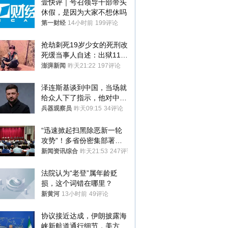
壹快评｜号召领导干部带头
休假，是因为大家不想休吗
第一财经
14小时前
199评论
抢劫刺死19岁少女的死刑改
死缓当事人自述：出狱11年
间始终刻意躲避被害人家属
澎湃新闻
昨天21:22
197评论
泽连斯基谈到中国，当场就
给众人下了指示，他对中国
和中乌关系，显然又有了新
兵器观察员
昨天09:15
34评论
的想法
“迅速掀起扫黑除恶新一轮
攻势”！多省份密集部署，
公布举报方式
新闻资讯综合
昨天21:53
247评论
法院认为“老登”属年龄贬
损，这个词错在哪里？
新黄河
13小时前
49评论
协议接近达成，伊朗披露海
峡新航道通行细节，美方再