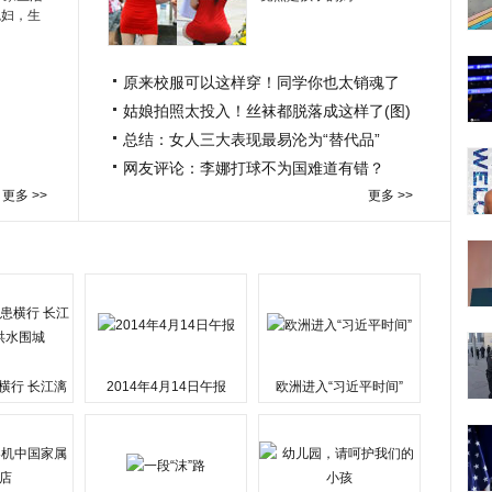
媳妇，生
原来校服可以这样穿！同学你也太销魂了
姑娘拍照太投入！丝袜都脱落成这样了(图)
总结：女人三大表现最易沦为“替代品”
网友评论：李娜打球不为国难道有错？
更多 >>
更多 >>
横行 长江漓
2014年4月14日午报
欧洲进入“习近平时间”
水围城