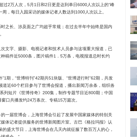
过2万人次，5月1日和2日更是达到单日6000人次以上的“峰
一周，每日入园采访的媒体记者人数达到1000人次以上。
之长、涉及面之广均超乎常规；在过去半年中始终是国内
。
文字、摄影、电视记者和技术人员参与这项重大报道，已
种稿件近5000条，图片稿件1．5万条，电视报道总时长约
期，“世博特刊”42期共51块版、“世博进行时”62期，共发
个频道近60个栏目参与了世博会报道，播出新闻万余条，组织各
系列短片《世博传奇》200集，制作专题节目近800期；中国
窗口共播发约24万条次、专稿15万篇次。
一届世博会，上海世博会引起了发展中国家媒体的特别关
家媒体记者提供服务的世博新闻图片室。古巴《格拉玛报》认
保的盛大节日，上海世博会在几天内就征服了数百万人的心，
球盛会。”