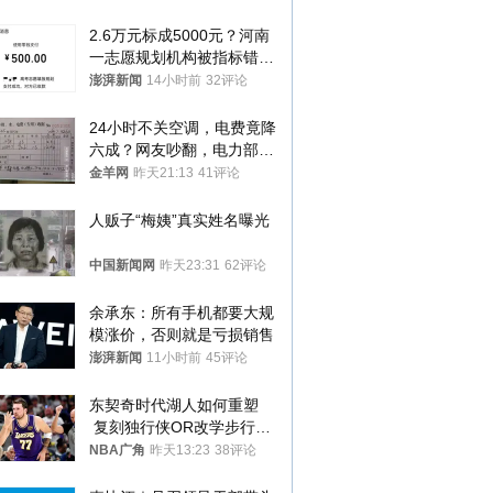
2.6万元标成5000元？河南
一志愿规划机构被指标错学
费致考生复读
澎湃新闻
14小时前
32评论
24小时不关空调，电费竟降
六成？网友吵翻，电力部门
回应→
金羊网
昨天21:13
41评论
人贩子“梅姨”真实姓名曝光
中国新闻网
昨天23:31
62评论
余承东：所有手机都要大规
模涨价，否则就是亏损销售
澎湃新闻
11小时前
45评论
东契奇时代湖人如何重塑
 复刻独行侠OR改学步行
者？
NBA广角
昨天13:23
38评论