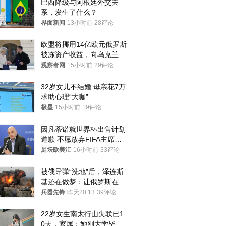
巴西降级与阿根廷外交关
系，发生了什么？
界面新闻
13小时前
28评论
欧盟将挪用14亿欧元俄罗斯
被冻资产收益，向乌克兰提
供援助
观察者网
15小时前
29评论
32岁女儿不结婚 母亲花7万
求助心理“大咖”
极昼
15小时前
19评论
因凡蒂诺就世界杯出售计划
道歉 不愿放弃FIFA主席职
位
足坛欧美汇
16小时前
33评论
被俄导弹“洗地”后，泽连斯
基还在做梦：让俄罗斯在冬
季前求和？
兵器先锋
昨天20:13
39评论
22岁女生南太行山失联已1
0天，家属：她刚大学毕业