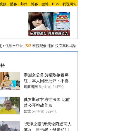
视频
-
播客
-
邮件
-
博客
-
微博
-
BBS
-
我说两句
点：
优酷土豆合并
医院配催泪剂
汉宜高铁塌陷
评榜
泰国女公务员精致妆容爆
红，本人回应批评：不喜欢
就别看
观察者网
5小时前
24评论
俄罗斯政客逃往法国 此前
曾公开挑战普京
知世
5小时前
62评论
“天津之眼”摩天轮附近两人
落水，目击者：母亲和11岁