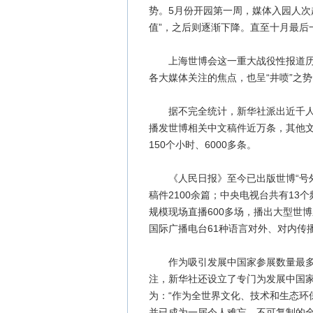
势。5月份开园第一周，媒体入园人次超
值”，之后则逐渐下降。直至十月最后
上海世博会这一重大战役性报道历时
各大媒体关注的焦点，也呈“井喷”之势
据不完全统计，新华社派出近千人次
播发世博相关中文稿件近万条，其他文
150个小时、6000多条。
《人民日报》至今已出版世博“号外”1
稿件2100余篇；中央电视台共有13
规模现场直播600多场，播出大型世博
国际广播电台61种语言对外、对内传播
作为吸引发展中国家参展数量最多的
注，新华社还设立了专门为发展中国
为：“作为全世界文化、技术和生态环
并已成为一届令人难忘、不可复制的全