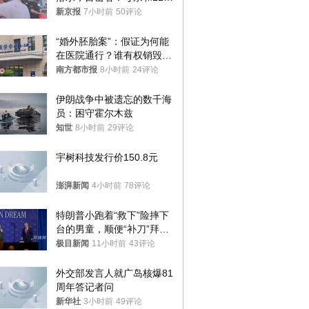
儿子先后被打捞上岸
新京报
7小时前
50评论
“婚外胚胎案”：假证为何能
在医院通行？谁有权销毁胚
胎？
南方都市报
8小时前
24评论
伊朗战争中被遗忘的数千海
员：困守霍尔木兹
知世
8小时前
29评论
宇树科技发行价150.8元
澎湃新闻
4小时前
78评论
特朗普小跑着“救下”险摔下
台的男童，顺便“补刀”拜
登：“我可不想他像拜登一
极目新闻
11小时前
43评论
样摔下来”
外交部发言人就广岛核爆81
周年答记者问
新华社
3小时前
49评论