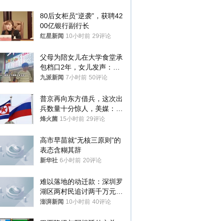
80后女柜员“逆袭”，获聘42
00亿银行副行长
红星新闻
10小时前
29评论
父母为陪女儿在大学食堂承
包档口2年，女儿发声：初
衷是为了陪伴，毕业后将不
九派新闻
7小时前
50评论
再营业
普京再向东方借兵，这次出
兵数量十分惊人，美媒：俄
朝要动真格？
烽火菌
15小时前
29评论
高市早苗就“无核三原则”的
表态含糊其辞
新华社
6小时前
20评论
难以落地的动迁款：深圳罗
湖区两村民追讨两千万元动
迁款八年未果
澎湃新闻
10小时前
40评论