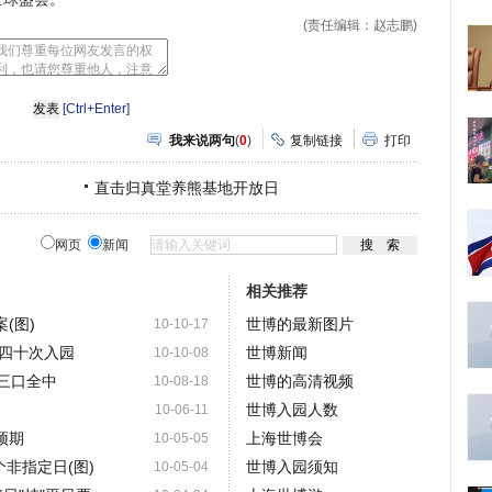
(责任编辑：赵志鹏)
[Ctrl+Enter]
我来说两句
(
0
)
复制链接
打印
直击归真堂养熊基地开放日
网页
新闻
相关推荐
(图)
世博的最新图片
10-10-17
四十次入园
世博新闻
10-10-08
家三口全中
世博的高清视频
10-08-18
世博入园人数
10-06-11
预期
上海世博会
10-05-05
个非指定日(图)
世博入园须知
10-05-04