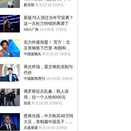
想到山里旅行
新京报
昨天23:18
63评论
新版76人强过当年宇宙勇？
这一次杜兰特错的离谱了
NBA广角
16小时前
37评论
实力外援加盟！ 官方：北
京首钢签下巴里·布朗和桑
普森
中国篮镜头
昨天18:15
39评论
再次炸场，梁文锋的克制与
代价
中国新闻周刊
16小时前
20评论
俄罗斯征兵乱象：熟人设
局，拉一个人给8000元
知世
昨天19:29
153评论
恩将仇报，中方刚买48万吨
大豆，美制裁中国瓜子，布
林肯措辞变了
兵器展望
昨天16:58
20评论