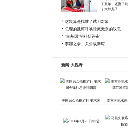
了五年，还娶了
了大胖儿子……
这次算是找准了试刀对象
总理的批评呼唤隐藏无奈的叹息
“转基因”的科研评审
李娜之争，关公战秦琼
新闻·大视野
美国民众抬棺游行 要求国
南方各地水患
会弹劾总统特朗普
江湘江洪